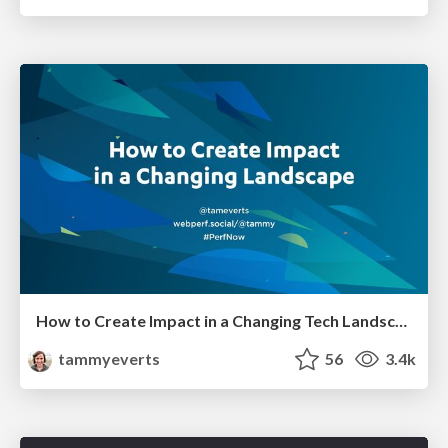
How to Create Impact in a Changing Tech Landscape [PerfNow 2023]
tammyeverts
56
3.4k