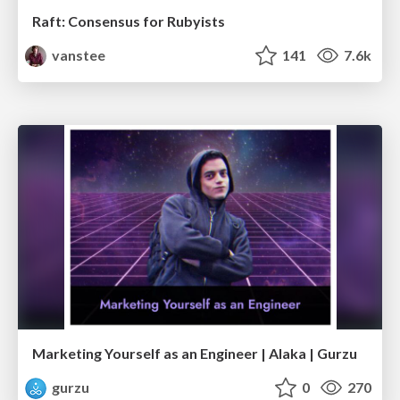
Raft: Consensus for Rubyists
vanstee
141
7.6k
Marketing Yourself as an Engineer | Alaka | Gurzu
gurzu
0
270