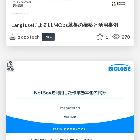
LangfuseによるLLMOps基盤の構築と活用事例
zozotech
1
270
PRO