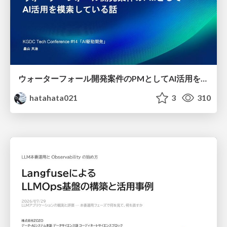
ウォーターフォール開発案件のPMとしてAI活用を模索している話
hatahata021
3
310