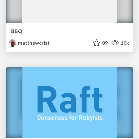
BBQ
matthewcrist
89
10k