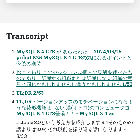
Transcript
MySQL 8.4 LTS が あらわれた！ 2024/05/16
yoku0825 MySQL 8.4 LTSの気になるポイントと
今後の期待
おことわり このセッションは個人の見解を述べたも
のであり、所属する組織または所属しな い組織の意
見と同じかもしれませんし違うかもしれません 1/53
TL;DR 2/53
TL;DR バージョンアップのモチベーションになるよ
うな花形機能は…ない 漢(オトコ)のコンピュータ道:
MySQL 8.4 LTS登場！！ ‐ MySQL 8.4 as
a stable 8.0という考え方を紹介します 8.4そのものの
話よりは8.0やそれ以前を振り返る話になります ‐
3/53