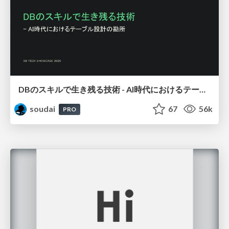
DBのスキルで生き残る技術 - AI時代におけるテーブル設計の勘所
soudai
67
56k
PRO