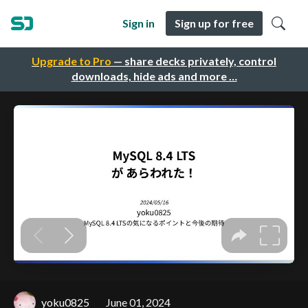
Sign in
Sign up for free
Upgrade to Pro
— share decks privately, control
downloads, hide ads and more …
yoku0825
June 01, 2024