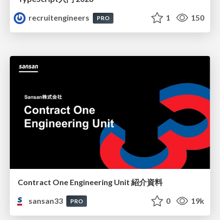
recruitengineers
1
150
PRO
Contract One Engineering Unit 紹介資料
sansan33
0
19k
PRO