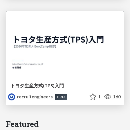
トヨタ⽣産⽅式(TPS)⼊⾨
recruitengineers
1
160
PRO
Featured