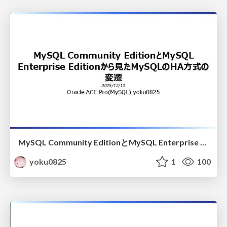
MySQL Community EditionとMySQL Enterprise Editionから見たMySQLのHA方式の変遷
yoku0825
1
100