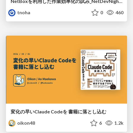
NetBoxを利用した作業効率化の試み_NetDevNight4
tnoha
0
460
変化の早いClaude Codeを 書籍に落とし込む
oikon48
6
1.2k