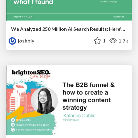
We Analyzed 250 Million AI Search Results: Here's What I Found
joshbly
1
1.7k