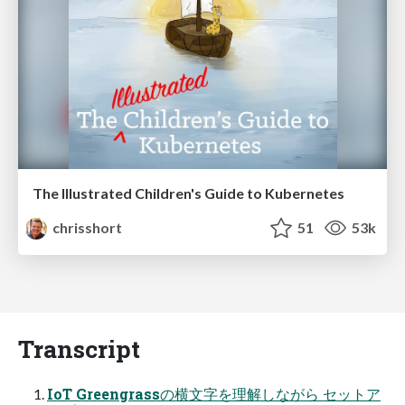
The Illustrated Children's Guide to Kubernetes
chrisshort
51
53k
Transcript
IoT Greengrassの横文字を理解しながら セットア