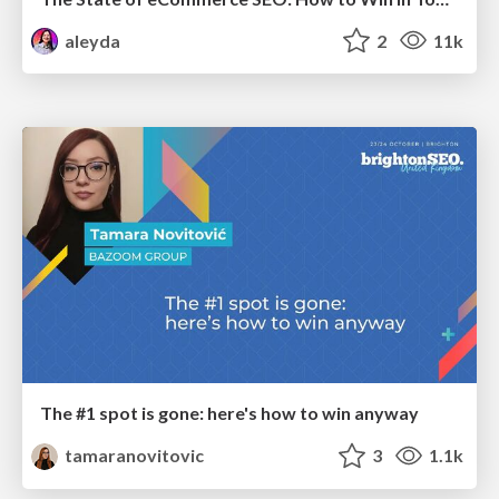
aleyda
2
11k
The #1 spot is gone: here's how to win anyway
tamaranovitovic
3
1.1k