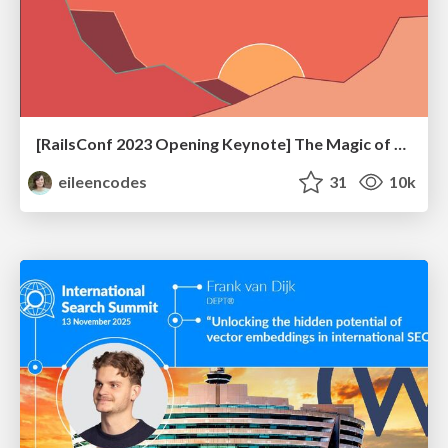
[RailsConf 2023 Opening Keynote] The Magic of Rails
eileencodes
31
10k