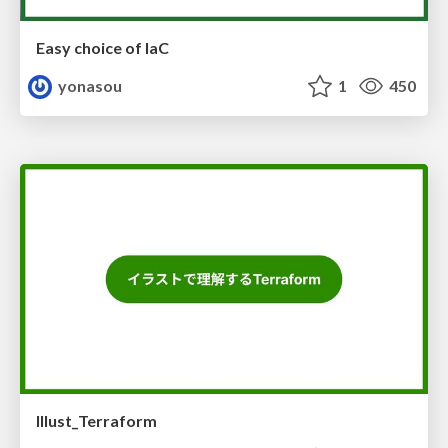
Easy choice of IaC
yonasou
1
450
Illust_Terraform