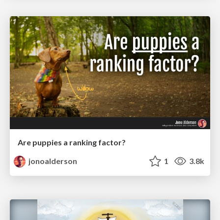
Are puppies a ranking factor?
jonoalderson
1
3.8k