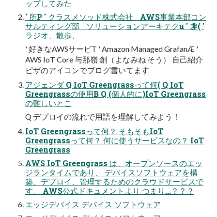
ップしてみた
' 所P ' クラスメソッド株式会社 AWS事業本部コン
サルティング部 ソリューションアーキテクu ' 趣( '
ラジオ、散歩、
' 好きなAWSサービT ' Amazon Managed GrafanÆ '
AWS IoT Core 与那嶺 創（よなみね そう） 自己紹介
ピザのアイコンでブログ書いてます
アジェンダ Q IoT Greengrassって何( Q IoT
Greengrassの使用B Q (個人的に)IoT Greengrass
の難しいとこ
Q デプロイの流れで用語を理解してみよう！
⁨⁩IoT Greengrassって何？ そもそもIoT
Greengrassって何？ 何に使うサービスなの？ IoT
Greengrass
AWS IoT Greengrass は、オープンソースのエッ
ジランタイムであり、 デバイスソフトウェアを構
築、デプロイ、管理するためのクラウドサービスで
す。 AWS公式ドキュメントより つまり...？？？
エッジデバイス デバイス ソフトウェア