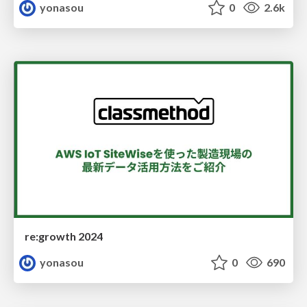
yonasou
0
2.6k
re:growth 2024
yonasou
0
690