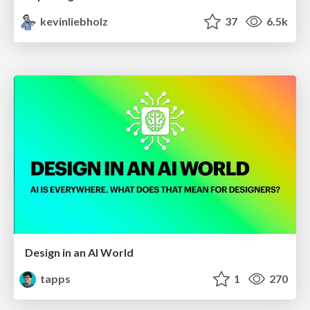
kevinliebholz
37
6.5k
Design in an AI World
tapps
1
270