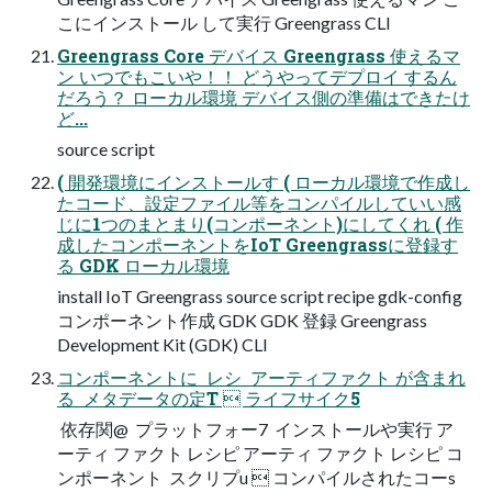
こにインストール して実行 Greengrass CLI
Greengrass Core デバイス Greengrass 使えるマ
ン いつでもこいや！！ どうやってデプロイ するん
だろう？ ローカル環境 デバイス側の準備はできたけ
ど...
source script
( 開発環境にインストールす ( ローカル環境で作成し
たコード、設定ファイル等をコンパイルしていい感
じに1つのまとまり(コンポーネント)にしてくれ ( 作
成したコンポーネントをIoT Greengrassに登録す
る GDK ローカル環境
install IoT Greengrass source script recipe gdk-config
コンポーネント作成 GDK GDK 登録 Greengrass
Development Kit (GDK) CLI
コンポーネントに  レシ  アーティファクト が含まれ
る  メタデータの定T  ライフサイク5
 依存関@  プラットフォー7  インストールや実行 ア
ーティ ファクト レシピ アーティ ファクト レシピ コ
ンポーネント  スクリプu  コンパイルされたコーs