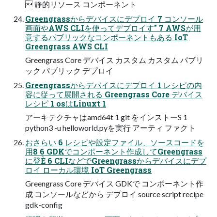
 静的リソース コンポーネント
Greengrassからデバイスにデプロイ 7 コンソール
画面やAWS CLIを使ってデプロイす" 7 AWSが用
意するパブリックなコンポーネントもある IoT
Greengrass AWS CLI
Greengrass Core デバイス カスタム カスタム パブリ
ック パブリック デプロイ
Greengrassからデバイスにデプロイ 1 レシピの内
容に従って展開される Greengrass Core デバイス
レシピ 1 osはLinuxt 1
アーキテクチャはamd64t 1 git をインストーS 1
python3 -u helloworld.pyを実行 アーティ ファクト
おさらい 6 レシピや設定ファイル、ソースコードを
用8 6 GDKでコンポーネント作成してGreengrass
に登È 6 CLIなどでGreengrassからデバイスにデプ
ロイ ローカル環境 IoT Greengrass
Greengrass Core デバイス GDKで コンポーネント作
成 コンソールなどから デプロイ source script recipe
gdk-config