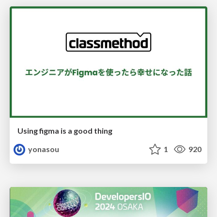
Using figma is a good thing
yonasou
1
920