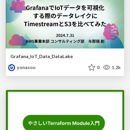
Grafana_IoT_Data_DataLake
yonasou
0
1.2k