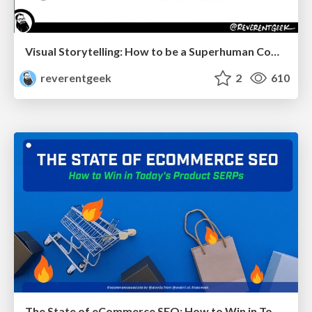
Visual Storytelling: How to be a Superhuman Communicator
reverentgeek
2
610
The State of eCommerce SEO: How to Win in Today's Products SERPs - #SEOweek