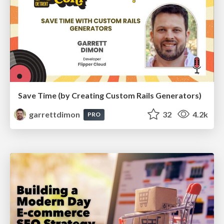
Save Time (by Creating Custom Rails Generators)
garrettdimon
32
4.2k
PRO