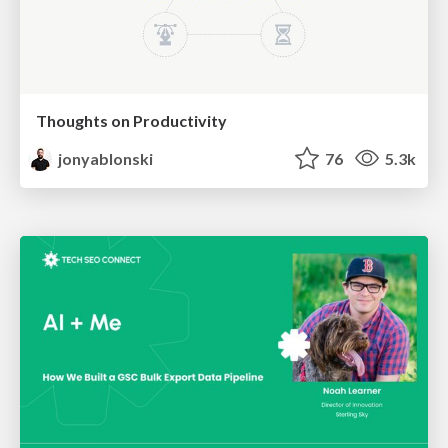
Thoughts on Productivity
jonyablonski
76
5.3k