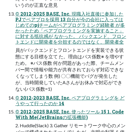
いうのが正直な意見
© 2012-2025 BASE, Inc. 現職入社直後に参加した
PJでペアプロを採用 13 自分が今の会社に入っては
じめてのpjチームがペアプログラミング経験者 が多
かったため「ペアプログラミングを実施すること」
に対する抵抗感が なかった。 バックエンド、フロン
トエンドに開発者を分担するのではなく、開発者全
員がバックエンドとフロントエンドを実装できる状
態にする目標を立て た。理由はバス係数※ を増やす
ため。 ※バス係数 何か問題があった際、チームメン
バー間で情報や能力が共有されておらず対応できな
くなってしまう数 例) 〇〇機能でバグが発生した
が、当時開発していたAさんがお休みで対応ができ
ない(バス係数=1)
© 2012-2023 BASE, Inc. ペアプログラミングを ど
うやって行ったのか 14
© 2012-2025 BASE, Inc. 使ったツール 15 1. Code
With Me(JetBrainsの拡張機能)
2. Huddle(Slack) 3. Gather リモートワーク中心のメン
バーで構成されたチームでしたが、文明の利器 を使