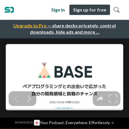
Sign in
Sign up for free
Upgrade to Pro
— share decks privately, control
downloads, hide ads and more …
·
Your Podcast. Everywhere. Effortlessly.
→
SPONSORED