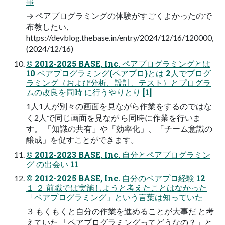
事
→ ペアプログラミングの体験がすごくよかったので
布教したい,
https://devblog.thebase.in/entry/2024/12/16/120000,
(2024/12/16)
© 2012-2025 BASE, Inc. ペアプログラミングとは
10 ペアプログラミング(ペアプロ)とは 2人でプログ
ラミング（および分析、設計、テスト）とプログラ
ムの改良を同時 に行うやりとり [1]
1人1人が別々の画面を見ながら作業をするのではな
く2人で同じ画面を見なが ら同時に作業を行いま
す。 「知識の共有」や「効率化」、「チーム意識の
醸成」を促すことができます。
© 2012-2023 BASE, Inc. 自分とペアプログラミン
グ の出会い 11
© 2012-2025 BASE, Inc. 自分のペアプロ経験 12
１ ２ 前職では実施しようと考えたことはなかった
「ペアプログラミング」という言葉は知っていた
３ もくもくと自分の作業を進めることが大事だ と考
えていた 「ペアプログラミングってどうなの？」と