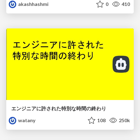
akashhashmi
0
410
エンジニアに許された特別な時間の終わり
watany
108
250k