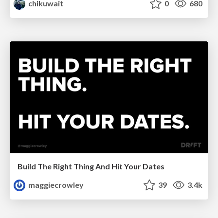
chikuwait
0
680
Build The Right Thing And Hit Your Dates
maggiecrowley
39
3.4k