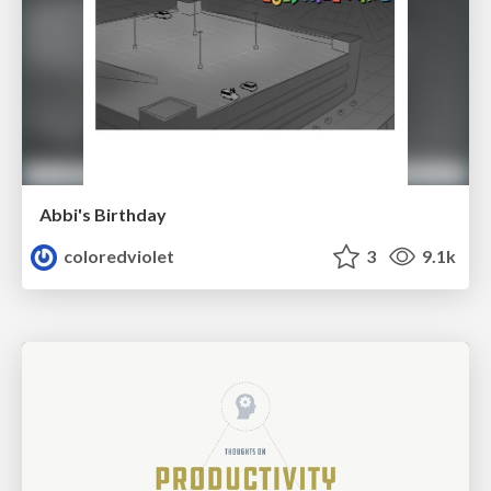
Abbi's Birthday
coloredviolet
3
9.1k