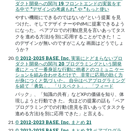
ダクト開発への関与 19 フロントエンドの実装をす
る中で “デザインの考慮もれ” や “もっと使い
やすい機能にできるのではないか”という提案 を見
つけた。そしてデザイ ナーやPdMに提案できるよう
になった。 ペアプロでの行動(意見を言いあってタス
クを 進める方法)を別に応用することができた！ こ
のデザインが無いのですがこんな 画面はどうでしょ
うか？
© 2012-2025 BASE, Inc. 実装にとどまらないプロ
ダクト開発への関与 20 プログラミングという開発
者にとって一番身近な行動に他者とのコミュニ ケー
ションを組み合わせるだけで、非常に応用の効く力
が身につくと気づ いた。 自分はペアプログラミング
を経て「勇気」、「リスペクト」、「フィード
バック」、「知識の共有」などXPの価値を知り、体
現しようと行動でき た。 先ほどの提案の話も「ペア
プログラミングでの行動 (意見を言いあってタスクを
進める方法)を別に応用 できた」と言える。
© 2012-2023 BASE, Inc. まとめ 21
© 2012-2025 BASE, Inc. まとめ 22 ペアプログラ