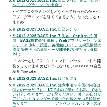
© 2012-2025 BASE, Inc. 目次 5 • はじめに • 自分と
ペアプログラミングの出会い
• ペアプログラミングをどうやって行ったのか • ペ
アプログラミングを経てできるようになったこと •
まとめ
© 2012-2023 BASE, Inc. 自己紹介 6
© 2012-2025 BASE, Inc. 7 氏名：Capi(かぴ) 所
属：BASE株式会社 職種：Webアプリケーションエ
ンジニア 趣味：読書、美術館にいく、技術系情報の
収集 管理画面の新規ページ開発PJやデザイン刷新
PJで
メンバーとしてフロントエンド、バックエンドの 開
発をしています カピバラになりたい ysssssss98 自己
紹介 You-saku
© 2012-2023 BASE, Inc. はじめに 8
© 2012-2025 BASE, Inc. 注意事項 9 今回の内容は
個人の一意見です。 LTですので細かくお話しできな
い部分があります。ご了承ください。 昨年の自分が
アドベントカレンダーで書いた内容とかぶる箇所が
あります。 アドベントカレンダーの記