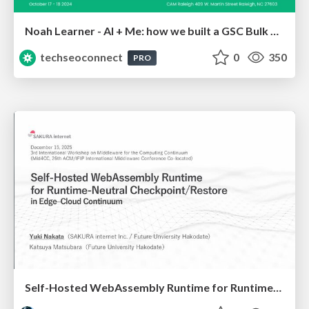
Noah Learner - AI + Me: how we built a GSC Bulk Export data pipeline
techseoconnect
0
350
PRO
Self-Hosted WebAssembly Runtime for Runtime-Neutral Checkpoint/Restore in Edge–Cloud Continuum