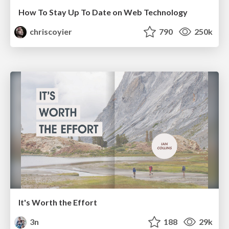
How To Stay Up To Date on Web Technology
chriscoyier
790
250k
It's Worth the Effort
3n
188
29k