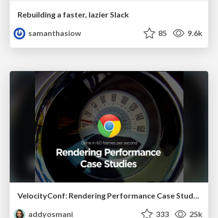
Rebuilding a faster, lazier Slack
samanthasiow
85
9.6k
VelocityConf: Rendering Performance Case Studies
addyosmani
333
25k