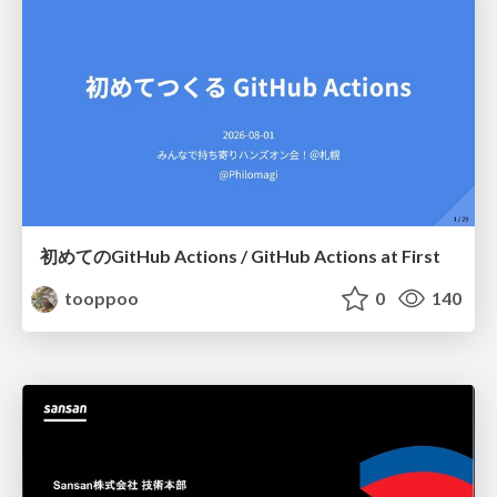
初めてのGitHub Actions / GitHub Actions at First
tooppoo
0
140