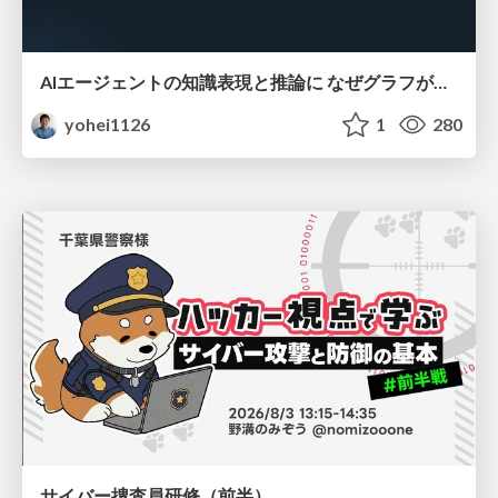
AIエージェントの知識表現と推論に なぜグラフが使われるのか - 記号的AIの復権とニューラルAIとの統合
yohei1126
1
280
サイバー捜査員研修（前半）