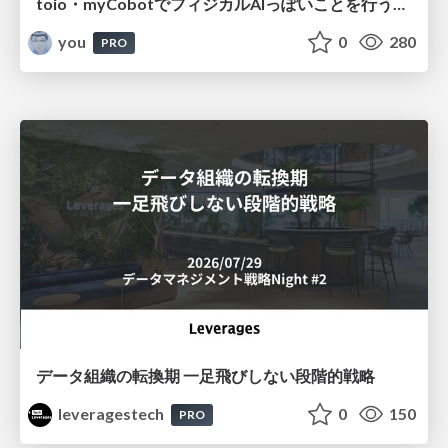
toio・myCobotでフィジカルAIっぽいことを行うための検討（とりあえず調査） / フィジカルAI LT（IoTLTによる開催）
you
0
280
PRO
データ組織の転換期 一足飛びしない段階的戦略
leveragestech
0
150
PRO