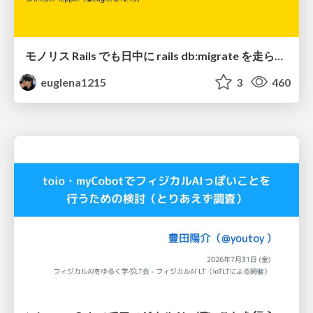
モノリス Rails でも日中に rails db:migrate を走らせたい！ / Daytime rails db:migrate on Monolithic Rails!
euglena1215
3
460