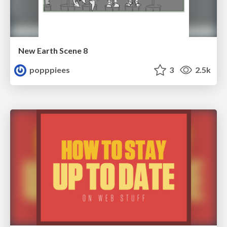
New Earth Scene 8
popppiees
3
2.5k