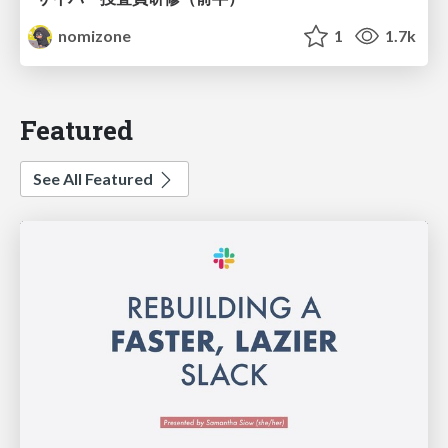
nomizone
1
1.7k
Featured
See All Featured