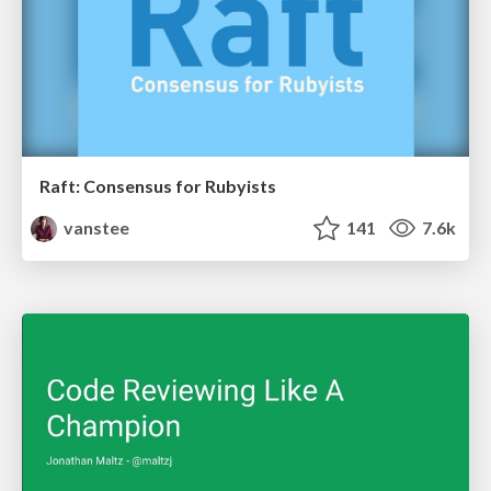
Raft: Consensus for Rubyists
vanstee
141
7.6k