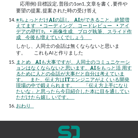
応用例) 目標設定, 普段の1on1, 文章を書く, 要件や
要望の提案, 提案された時の受け答え
※ちょっとだけAIの話し AIができること、絶賛増
えてます • コーディング、コードレビュー • アイ
デアの壁打ち • 画像生成、ブログ執筆、スライド作
成 今後も増えていくでしょう
しかし、人同士の会話は無くならないと思いま
す。 これもAIと作りました
まとめ AIも大事ですが、人同士のコミュニケーシ
ョンはなくならないと思います。AIをもっと活 用す
るために人との会話が大事だと自分は考えていま
す。 また、伝え方はITエンジニアがよくいる開発
現場の中で鍛えられます。 「伝え方上手になり
たいな」と思ったら今日紹介した本に目を通してい
ただけたら嬉し いです。
おわり