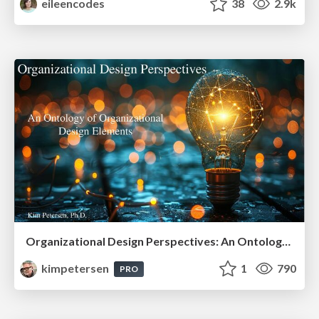
eileencodes
38
2.9k
Organizational Design Perspectives: An Ontology of Organizational Design Elements
kimpetersen
1
790
PRO