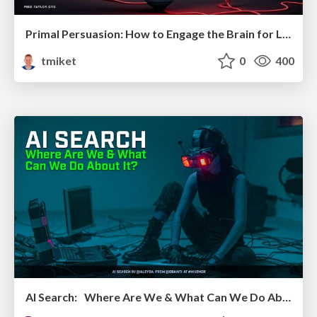
Primal Persuasion: How to Engage the Brain for Learning That Lasts
tmiket
0
400
AI Search: Where Are We & What Can We Do About It?