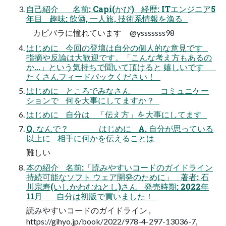
自己紹介 名前: Capi(かぴ) 経歴: ITエンジニア5
年目 趣味: 飲酒, 一人旅, 技術系情報を漁る
カピバラに憧れています @ysssssss98
はじめに 今回の登壇は自分の個人的な意見です
指摘や反論は大歓迎です。「こんな考え方もあるの
か...」という気持ちで聞いて頂けると 嬉しいです
たくさんフィードバックください！
はじめに ところでみなさん コミュニケー
ションで 何を大事にしてますか？
はじめに 自分は 「伝え方」を大事にしてます
Q. なんで？ はじめに A. 自分が思っている
以上に 相手に何かを伝えることは
難しい
本の紹介 名前:「読みやすいコードのガイドライン
持続可能なソフト ウェア開発のために」 著者: 石
川宗寿(いしかわむねとし)さん 発売時期: 2022年
11月 自分は初版で買いました！
読みやすいコードのガイドライン ,
https://gihyo.jp/book/2022/978-4-297-13036-7,