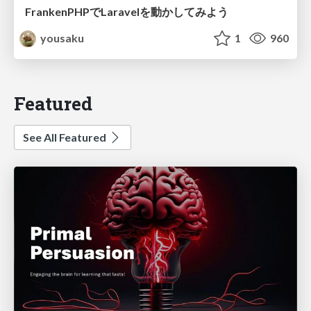
FrankenPHPでLaravelを動かしてみよう
yousaku
1
960
Featured
See All Featured