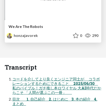
We Are The Robots
honzajavorek
0
290
Transcript
コードを介してより良くエンジニア同士が コラボ
レーションするためにできること 2025/06/30
私のバイブル！ガチ推し本ロワイヤル 大AI時代だか
らこそ 「人間が選ぶこの一冊」
目次 1. 自己紹介 2. はじめに 3. 本の紹介 4.
まとめ