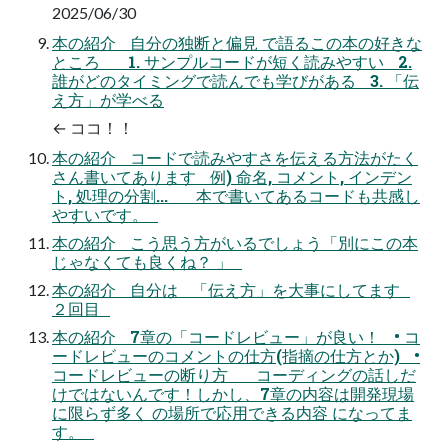
2025/06/30
本の紹介 自分の独断と偏見 で語るこの本の好きな
ところ 1. サンプルコードが短く読みやすい 2.
誰がどのタイミングで読んでも学びがある 3. 「伝
え方」が学べる
← ココ！！
本の紹介 コードで読みやすさを伝える方法がたく
さん書いてあります 例) 命名, コメント, インデン
ト, 処理の分割... 本で書いてあるコードも共感し
やすいです。
本の紹介 こう思う方がいるでしょう「別にこの本
じゃなくても良くね？ 」
本の紹介 自分は 「伝え方」を大事にしてます
２回目
本の紹介 7章の「コードレビュー」が良い！ • コ
ードレビューのコメントの仕方(指摘の仕方とか) •
コードレビューの断り方 コーディングの話しだ
けではないんです！しかし、7章の内容は開発現場
に限らず多く の場所で応用できる内容 になってま
す。