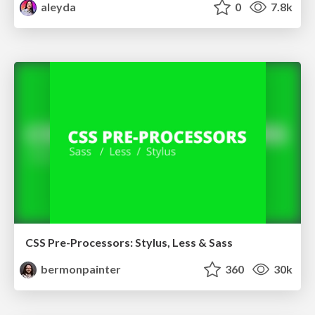
aleyda
0
7.8k
CSS Pre-Processors: Stylus, Less & Sass
bermonpainter
360
30k