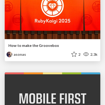
How to make the Groovebox
asonas
2
2.3k