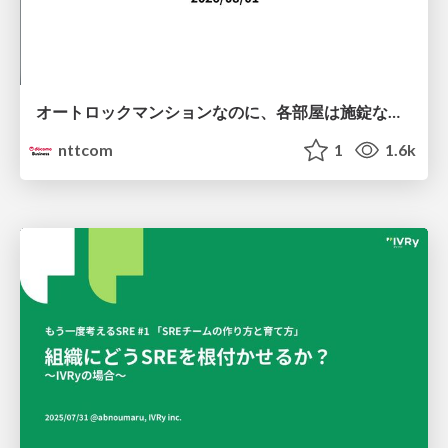
オートロックマンションなのに、各部屋は施錠なし！？ 攻撃者が組織内ネットワークで大暴れする理由 / The Front Door Is Locked, but the Rooms Are Wide Open: Why Attackers Move Freely Inside Enterprise Networks
nttcom
1
1.6k