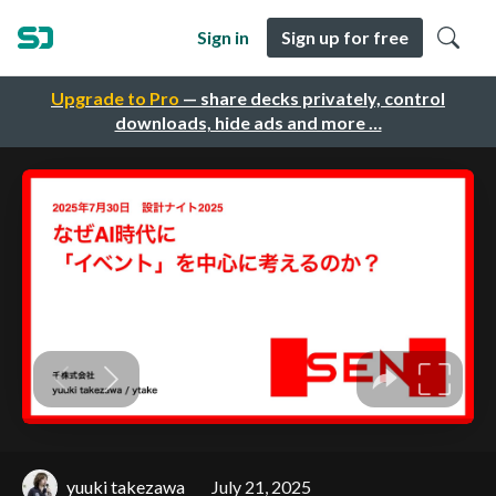
Sign in
Sign up for free
Upgrade to Pro
— share decks privately, control
downloads, hide ads and more …
yuuki takezawa
July 21, 2025