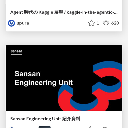
Agent 時代の Kaggle 展望 / kaggle-in-the-agentic-era
upura
1
620
Sansan Engineering Unit 紹介資料