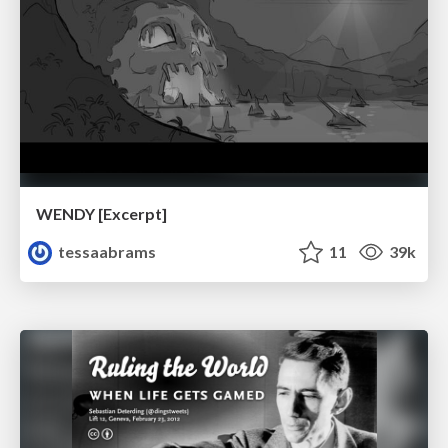
WENDY [Excerpt]
tessaabrams
11
39k