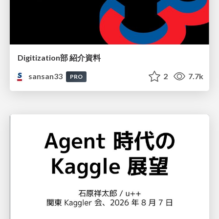
Digitization部 紹介資料
sansan33
2
7.7k
PRO