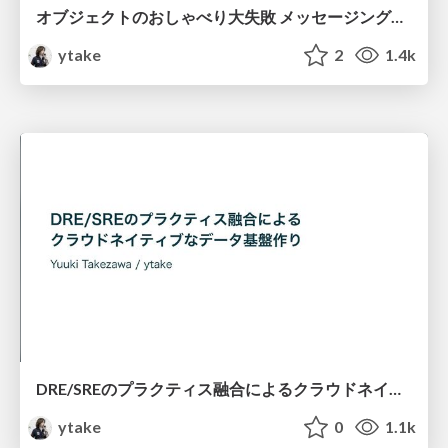
オブジェクトのおしゃべり大失敗 メッセージングアンチパターン集 / messaging anti-pattern collection
ytake
2
1.4k
DRE/SREのプラクティス融合によるクラウドネイティブなデータ基盤作り / dre_sre
ytake
0
1.1k