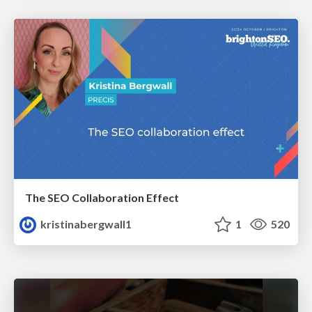
The SEO Collaboration Effect
kristinabergwall1
1
520