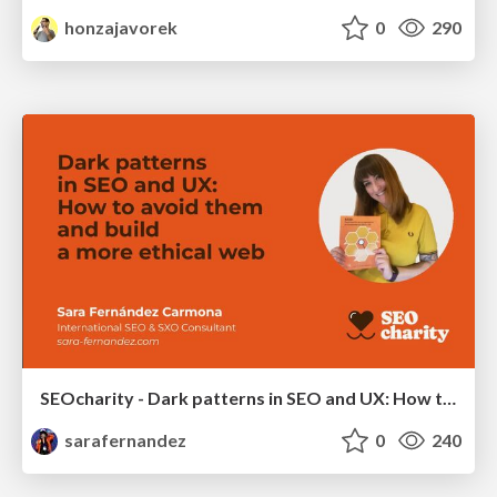
honzajavorek
0
290
SEOcharity - Dark patterns in SEO and UX: How to avoid them and build a more ethical web
sarafernandez
0
240