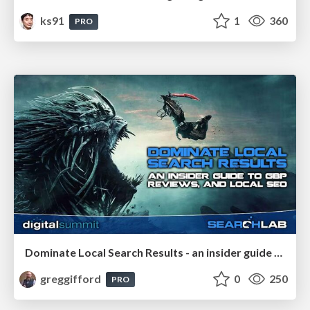
ks91
1
360
PRO
Dominate Local Search Results - an insider guide to GBP, reviews, and Local SEO
greggifford
0
250
PRO