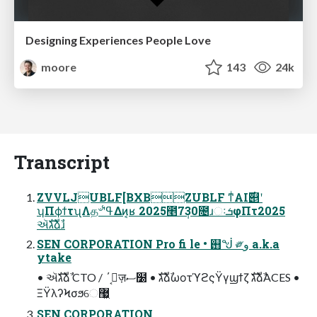
Designing Experiences People Love
moore
143
24k
Transcript
ZVVLJUBLF[BXBZUBLF ͳͥAI࣌୅ʹ
ʮΠϕϯτʯΛத৺ʹߟ͑Δͷ͔ʁ 2025೥7݄30೔ɹઃܭφΠτ2025
ઍגࣜձࣾɹ
SEN CORPORATION Pro fi le • ஛ᖒ ༗و a.k.a
ytake
• ઍגࣜձࣾ CTO / ΄͔ٕज़ސ໰ • גࣜձࣾωοτϓϩςΫγϣϯζ גࣜձࣾACES •
ΞΫλʔϞσϧେ޷͖
SEN CORPORATION