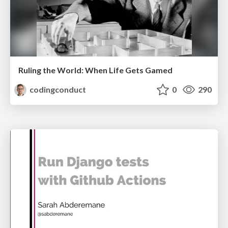
Ruling the World: When Life Gets Gamed
codingconduct
0
290