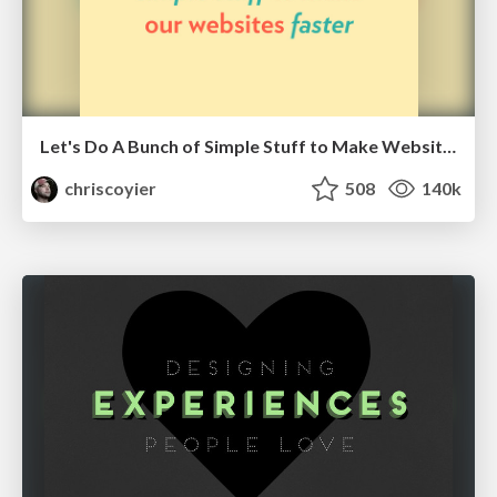
Let's Do A Bunch of Simple Stuff to Make Websites Faster
chriscoyier
508
140k