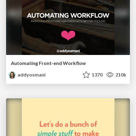
Automating Front-end Workflow
addyosmani
1370
210k