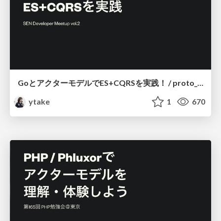
GoとアクターモデルでES+CQRSを実践！ / proto_actor_es_cqrs
ytake
1
670