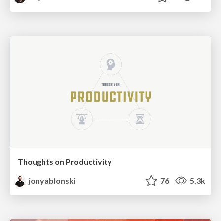
Thoughts on Productivity
jonyablonski
76
5.3k