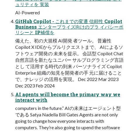
ュリティを 実装
AI-Powered
GitHub Copilot - これまでの変遷 信頼性 Copilot
Business エンタープライズ向けのプラ イバシーポ
リシーと IP補償を
備えた、初の大規模 AI開発 者ツール。 普遍性
Copilot X IDEからプルリクエストまで、 AIによるソ
フトウェア開発の 未来を提示。 会話型 Copilot Chat
自然言語を新たなユニバー サルプログラミング言語
とし て活用する時代の到来 パーソナライズ Copilot
Enterprise 組織の知見を開発者の手 元に届けること
で、ナレッジ の活用を実現。 Dec 2022 Mar 2023
Dec 2023 Feb 2024
AI agents will become the primary way we
interact with
computers in the future.” AIの未来はエージェント型
である Satya Nadella Bill Gates Agents are not only
going to change how everyone interacts with
computers. They’re also going to upend the software