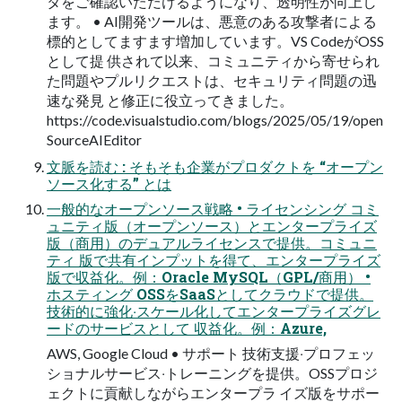
タをご確認いただけるようになり、透明性が向上し
ます。 • AI開発ツールは、悪意のある攻撃者による
標的としてますます増加しています。VS CodeがOSS
として提 供されて以来、コミュニティから寄せられ
た問題やプルリクエストは、セキュリティ問題の迅
速な発⾒ と修正に役⽴ってきました。
https://code.visualstudio.com/blogs/2025/05/19/open
SourceAIEditor
⽂脈を読む : そもそも企業がプロダクトを “オープン
ソース化する” とは
⼀般的なオープンソース戦略 • ライセンシング コミ
ュニティ版（オープンソース）とエンタープライズ
版（商⽤）のデュアルライセンスで提供。コミュニ
ティ 版で共有インプットを得て、エンタープライズ
版で収益化。例：Oracle MySQL（GPL/商⽤） •
ホスティング OSSをSaaSとしてクラウドで提供。
技術的に強化‧スケール化してエンタープライズグレ
ードのサービスとして 収益化。例：Azure,
AWS, Google Cloud • サポート 技術⽀援‧プロフェッ
ショナルサービス‧トレーニングを提供。OSSプロジ
ェクトに貢献しながらエンタープラ イズ版をサポー