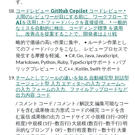
す。
コードレビュー GitHub Copilot コードレビュー •
人間のレビュワーが目にする前に、ワークフロー で
AIを活用したフィードバックを直接提供。 • 一般的
なミスを自動的に検出、コーディング標準 を適用
し、改善点を提案することで、開発者はより戦
略的で価値の高い作業に集中。 • ルーチン作業とし
てのフィードバックをこなし、 レビュープロセスで
発生する摩擦を軽減。 • C#, Go, Java, JavaScript,
Markdown, Python, Ruby, TypeScriptサポート ◦ パブ
リックプレビュー：C, C++, Kotlin, Swift サポート
チームとしてツールの違いを知る 自動補完型 対話型
エージェント型 入力 エディタへの入力 フォームへ
の入力 フォームの入力、ファイルアップロードなど
出力内容 コード
/ コメント コード / コメント / 解説文 編集可能なコー
ドを含む成果物 出力形式 コードの補完 コードを含
む返信 成果物の出力 コードサイズ 小規模 (1行~20行
程度) 中規模 (1行~数百行) 大規模 (数百行~数千行) 明
示的なプロンプト 0行 ~ 数行程度 数行 ~ 数十行 大量