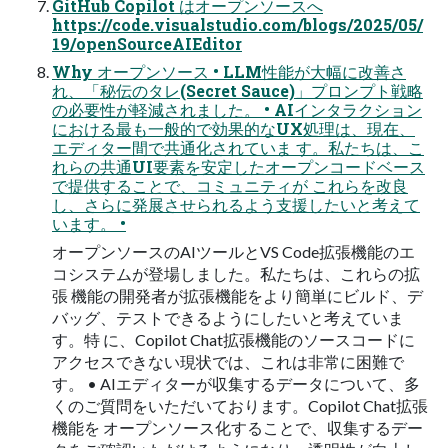
GitHub Copilot はオープンソースへ
https://code.visualstudio.com/blogs/2025/05/
19/openSourceAIEditor
Why オープンソース • LLM性能が⼤幅に改善さ
れ、「秘伝のタレ(Secret Sauce)」プロンプト戦略
の必要性が軽減されました。 • AIインタラクション
における最も⼀般的で効果的なUX処理は、現在、
エディター間で共通化されていま す。私たちは、こ
れらの共通UI要素を安定したオープンコードベース
で提供することで、コミュニティが これらを改良
し、さらに発展させられるよう⽀援したいと考えて
います。 •
オープンソースのAIツールとVS Code拡張機能のエ
コシステムが登場しました。私たちは、これらの拡
張 機能の開発者が拡張機能をより簡単にビルド、デ
バッグ、テストできるようにしたいと考えていま
す。特 に、Copilot Chat拡張機能のソースコードに
アクセスできない現状では、これは⾮常に困難で
す。 • AIエディターが収集するデータについて、多
くのご質問をいただいております。Copilot Chat拡張
機能を オープンソース化することで、収集するデー