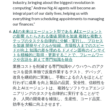
industry, bringing about the biggest revolution in
computing.” Andrew Ng AI agents will become an
integral part of our daily lives, helping us with
everything from scheduling appointments to managing
our ﬁnances.”
AIの未来はエージェント型である AIエージェント
の影響 もたらされる価値 開発を加速 複雑な複数ス
テップのタスクを自律的に分解・実行し、プロセス
を加速 開発サイクルが短縮、市場投入までのスピー
ドが向上 知識の差を埋める ドメイン固有のインサイ
トを積極的に取得・更新することで、フレームワー
クや言語を 超えて専門知識を統合
業務コストを削減する専門知識やノウハウへ のアク
セスを提供 単独で反復作業する テスト、デバッグ、
改良を継続的に実施し、手動による介入をほとんど
行わずに成果 を向上 製品の品質、安全性、信頼性を
向上 AIエージェントは、 複雑なソフトウェアエンジ
ニアリングのタスクを自律的に実行することがで
き、 人間の開発者を補強し、生産性、コード品質、
効率を大幅に向上させます。