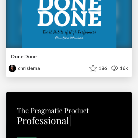
Done Done
chrislema
186
16k