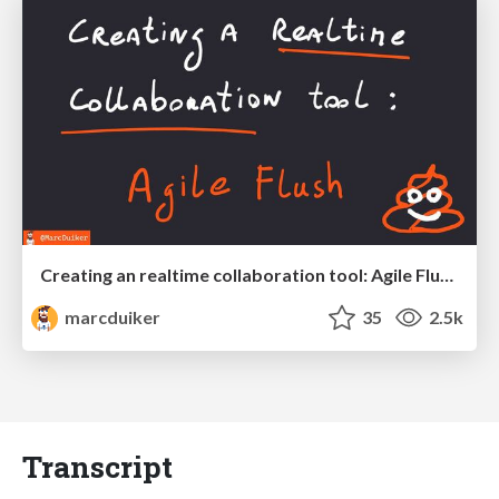
Creating an realtime collaboration tool: Agile Flush - .NET Oxford
marcduiker
35
2.5k
Transcript