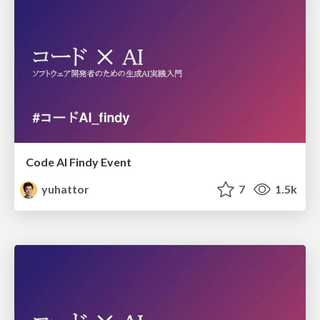
Code AI Findy Event
yuhattor
7
1.5k