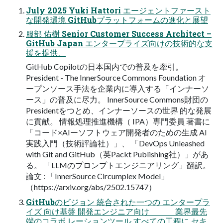
July 2025 Yuki Hattori エージェントファースト
な開発環境 GitHubプラットフォームの進化と展望
服部 佑樹 Senior Customer Success Architect –
GitHub Japan エンタープライズ向けの技術的な支
援を提供、
GitHub Copilotの日本国内での普及を牽引。
President - The InnerSource Commons Foundation オ
ープンソース手法を企業内に導入する「インナーソ
ース」の普及に尽力。 InnerSource Commons財団の
Presidentをつとめ、インナーソースの世界 的な発展
に貢献。 情報処理推進機構（ IPA）専門委員 著書に
「コード×AIーソフトウェア開発者のための生成 AI
実践入門（技術評論社）」、 「DevOps Unleashed
with Git and GitHub（英Packt Publishing社）」があ
る。 「LLMのプロンプトエンジニアリング」翻訳。
論文 : 「InnerSource Circumplex Model」
（https://arxiv.org/abs/2502.15747）
GitHubのビジョン 統合された⼀つの エンタープラ
イズ 向け基盤 開発エンジニア向け 業界最先
端のコラボ レーションツール すべての⼯程に セキ