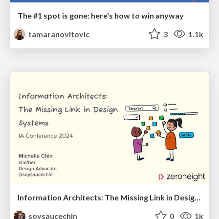
The #1 spot is gone: here's how to win anyway
tamaranovitovic
3
1.1k
Information Architects: The Missing Link in Design Systems
soysaucechin
0
1k