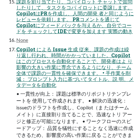
課題を割り当てたり、コパイロット チャットで質問
したりして、タスクをコパ イロットに委譲します。
CopilotはPRを作成し、人間の開発 者と同じように
レビューを依頼します。 PRコメントを通じて
Copilotにフィード バックを与えるか、自分でコー
ドを チェックしてIDEで変更を加えます 実際の動き
None
Copilot による Issue 生成 従来、課題の作成は繰
り返し行われ、時間がかかっていました。Copilot
はこのプロセスを自動化することで、開発者はよ り
影響の大きい作業に専念できるようになり、チーム
全体で課題の一貫性を確保できます。 • 手作業を削
減： プロンプト入力に基づいてタイトル、説 明、メ
タデータを自動化
• 一貫性が向上： 課題は標準のリポジトリテンプレ
ートを 使用して作成されます。 • 解決の迅速化：
issueのドラフトを作成し、Copilot（ま たはチーム
メイト）に直接割り当てることで、迅速なトリ アー
ジと修正が可能になります。 • ワークフローのスピ
ードアップ： 品質を犠牲にすること なく迅速に作成
できるため、影響度の高い作業に戻る ことができま