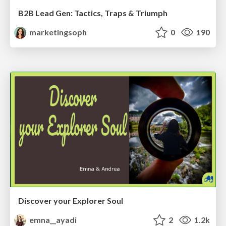
B2B Lead Gen: Tactics, Traps & Triumph
marketingsoph
0
190
Discover your Explorer Soul
emna__ayadi
2
1.2k