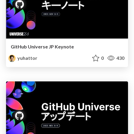
GitHub Universe JP Keynote
yuhattor
0
430