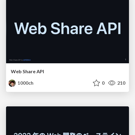
Web Share API
1000ch
0
210