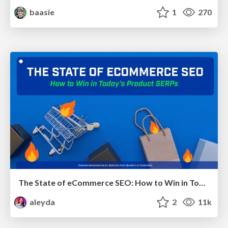
baasie
1
270
The State of eCommerce SEO: How to Win in Today's Products SERPs - #SEOweek
aleyda
2
11k