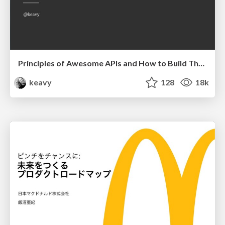
Principles of Awesome APIs and How to Build Them.
keavy
128
18k