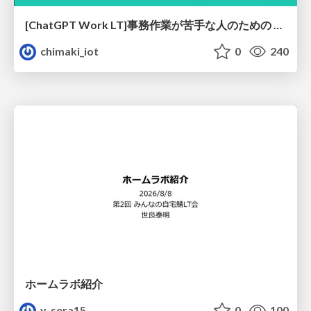
[ChatGPT Work LT]事務作業が苦手な人のための バックオフィスの「半」自動化
chimaki_iot
0
240
ホームラボ紹介
y_sera15
0
100