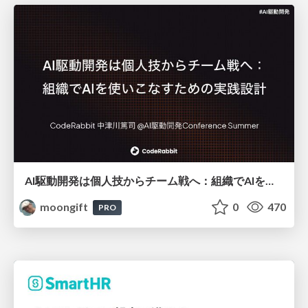
AI駆動開発は個人技からチーム戦へ：組織でAIを使いこなすための実践設計
moongift
0
470
PRO