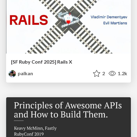
[SF Ruby Conf 2025] Rails X
palkan
2
1.2k