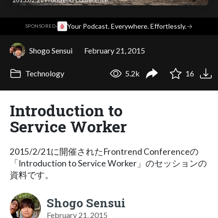
·
Your Podcast. Everywhere. Effortlessly.
→
SPONSORED
Shogo Sensui
February 21, 2015
Technology
5.2k
16
Introduction to
Service Worker
2015/2/21に開催されたFrontrend Conferenceの
「Introduction to Service Worker」のセッションの
資料です。
Shogo Sensui
February 21, 2015