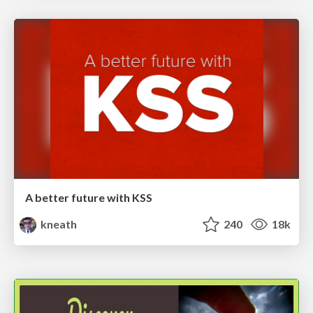
A better future with KSS
kneath
240
18k