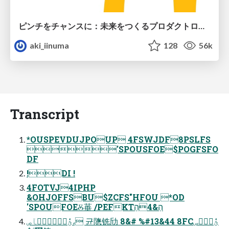
ピンチをチャンスに：未来をつくるプロダクトロードマップ #pmconf2020
aki_iinuma
128
56k
Transcript
*OUSPEVDUJPOUP 4FSWJDF8PSLFS
'SPOUSFOE$POGFSFO
DF
!DI !
4FOTVJ4IPHP
&OHJOFFSBU$ZCFS"HFOU *OD
'SPOUFOEⰋ菙 /PEFKTהַ&4הַ
ؿٗٝزؒٝسؒٝآص، 균䧭铣劤 8&# %#13&44 8FCؿٗٝزؒٝس