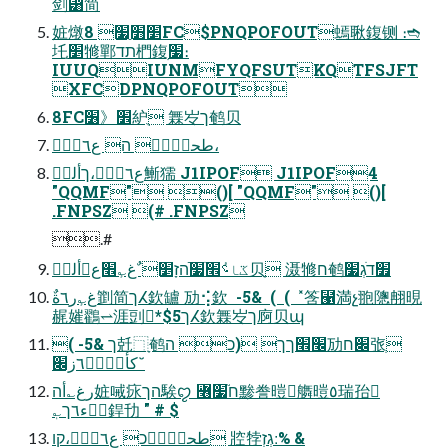
剑⵸简
㛇燉ַ׵׻ַ׷ 8FC$PNQPOFOUT䗡䎿鍑铡 ։➬
圫ַ׵㹋鄲תד椚鍑ׅ׷։
IUUQIUNMFYQFSUTKQTFSJFT
XFCDPNQPOFOUT
8FC׾《׶䋆ֻ 橆㞮ך鹌⻉
طحزٙ٦ؙ ה ع٦سؐؑ،
ع٦سؐؑ،ךألحؙ䱿獳 J1IPOF J1IPOF4
"QQMF" ()[ "QQMF" ()[
.FNPSZ (# .FNPSZ
.#
ػا؝ٝ׮ׁ׷ֿהזָ׵ ٌغ؎ٕ׮ع؎ألحؙ⻉ָ 滠㹋ח鹌׿דֹגְ׷
䞔㜠鸐⥋涯剅*$5ךⵃ欽橆㞮ך㢌⻉պ
( -5& ך兛⿹ָ鹌׬׮ךך (כ ה劢׌ח㢳ְ
كأزؒؿؓ٦ز׌׃˘
رغ؎أה㛇㖑㽷הך騃ꨄ ꟦ח֮׷黪誊暟䒉暟٥瑞孡
ٖ؎ذٝء٦ך銲㔓 " # $
طحزٙ٦ؙכ ع٦سؐؑ،קו 㸜㹀׃גְזְ % &