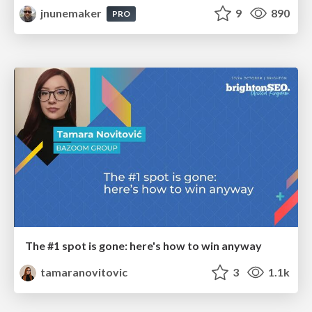
jnunemaker
9
890
PRO
The #1 spot is gone: here's how to win anyway
tamaranovitovic
3
1.1k