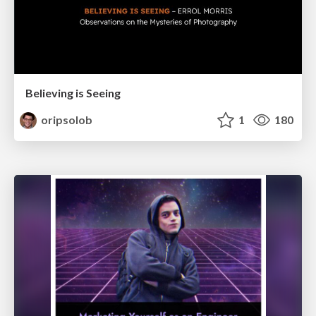
Believing is Seeing
oripsolob
1
180