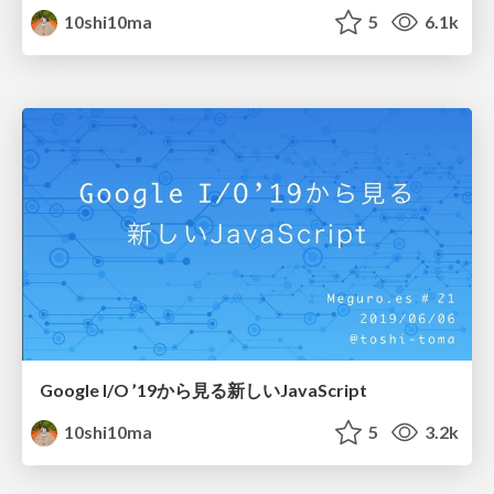
10shi10ma
5
6.1k
Google I/O ’19から見る新しいJavaScript
10shi10ma
5
3.2k