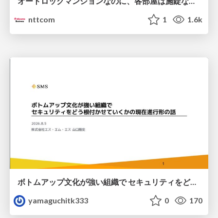
オートロックマンションなのに、各部屋は施錠なし！？ 攻撃者が組織内ネットワークで大暴れする理由 / The Front Door Is Locked, but the Rooms Are Wide Open: Why Attackers Move Freely Inside Enterprise Networks
nttcom
1
1.6k
ボトムアップ文化が強い組織で セキュリティをどう根付かせていくかの現在進行形の話 / Making Security Stick in a Bottom-Up Organization
yamaguchitk333
0
170