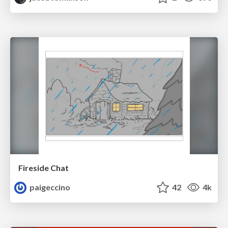
Fireside Chat
paigeccino
42
4k