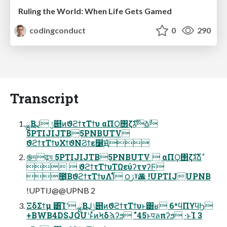
Ruling the World: When Life Gets Gamed
codingconduct
0
290
Transcript
ྺ࢙͔ΒֶͿ ݱ୅ͷϑϩϯτΤϯυ αΠϘ΢ζגࣜձࣾ
5PTIJIJTB5PNBUTV
ϑϩϯτΤϯυΧϯϑΝϨϯε෱Ԭ
֎দढ़ঘ 5PTIJIJTB5PNBUTV  αΠϘ΢ζגࣜձࣾ
  ϑϩϯτΤϯυΤΩεύʔτνʔϜ
೥͔ΒϑϩϯτΤϯυΛ࢝Ίͨ ౦ژˠѪඤ !UPTIJUPNB
!UPTIJ@@UPNB 2
ΞδΣϯμ ͸͡Ίʹ ྺ࢙͔ΒֶͿݱ୅ͷϑϩϯτΤϯυͱ͸ʁ 6*ϥΠϒϥϦ
+BWB4DSJQUʹͱͬͯͷϞδϡʔϧ "45ͱपลπʔϧ ·ͱΊ 3