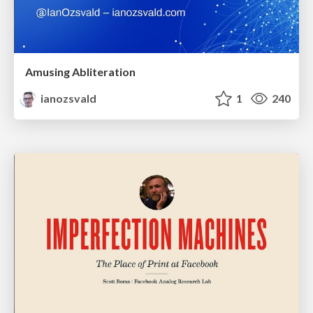
Amusing Abliteration
ianozsvald
1
240