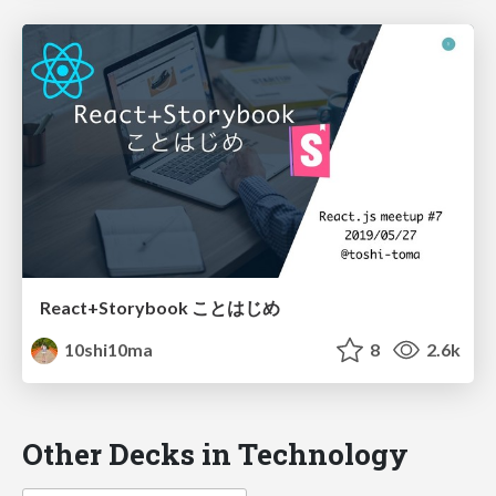
React+Storybook ことはじめ
10shi10ma
8
2.6k
Other Decks in Technology