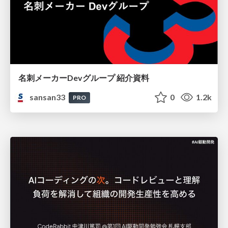
名刺メーカーDevグループ 紹介資料
sansan33
0
1.2k
PRO