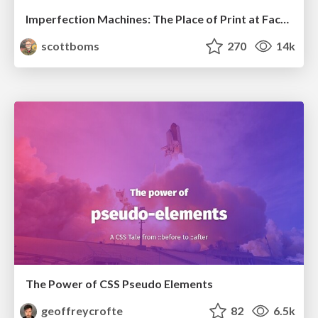
Imperfection Machines: The Place of Print at Facebook
scottboms
270
14k
The Power of CSS Pseudo Elements
geoffreycrofte
82
6.5k