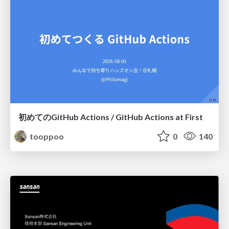
初めてのGitHub Actions / GitHub Actions at First
tooppoo
0
140