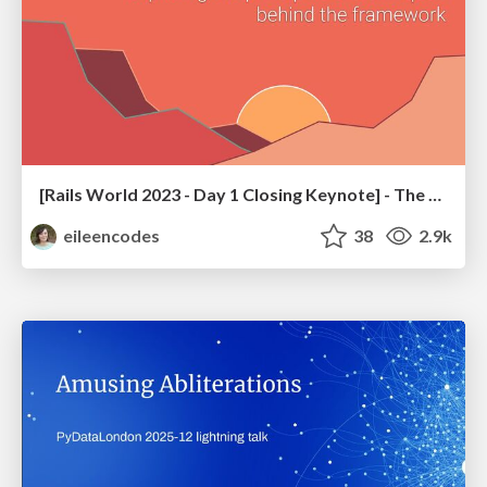
[Rails World 2023 - Day 1 Closing Keynote] - The Magic of Rails
eileencodes
38
2.9k