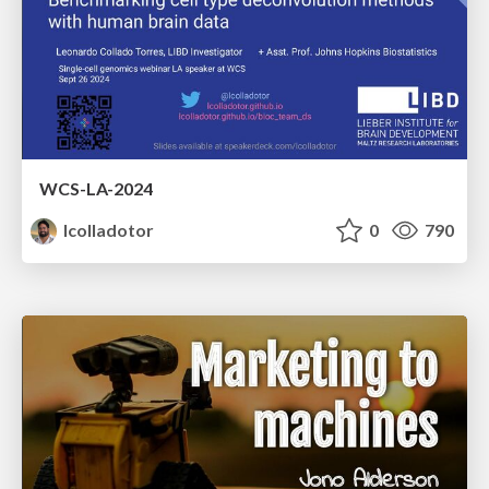
WCS-LA-2024
lcolladotor
0
790