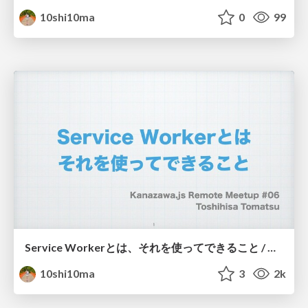
10shi10ma
0
99
Service Workerとは、それを使ってできること / what-is-service-worker
10shi10ma
3
2k