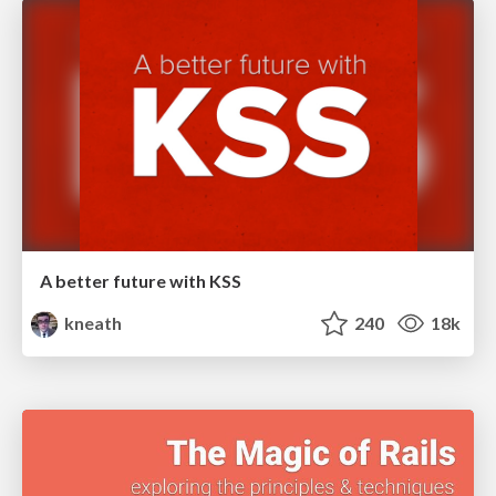
A better future with KSS
kneath
240
18k