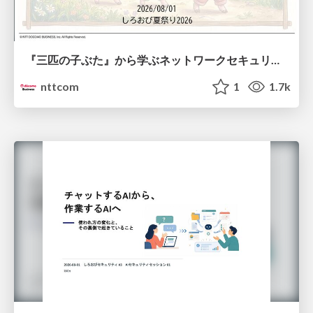
『三匹の子ぶた』から学ぶネットワークセキュリティの昔と今 / Network Security: Then and Now Through the Lens of The Three Little Pigs
nttcom
1
1.7k