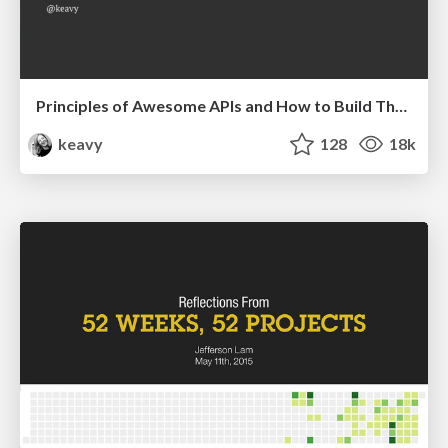
Principles of Awesome APIs and How to Build Them.
keavy
128
18k