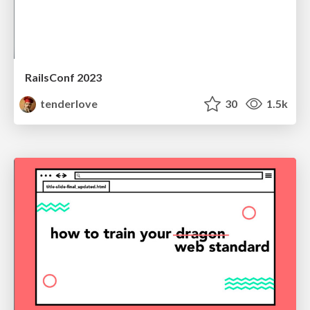
RailsConf 2023
tenderlove
30
1.5k