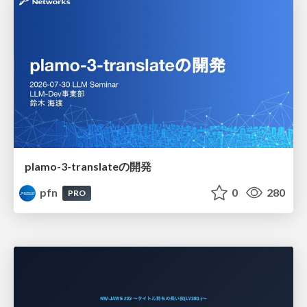
plamo-3-translateの開発
pfn
0
280
PRO