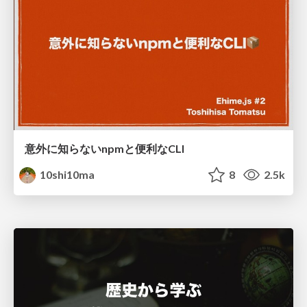
意外に知らないnpmと便利なCLI
10shi10ma
8
2.5k