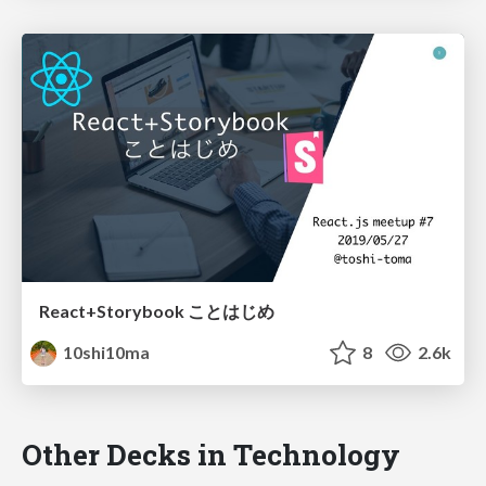
React+Storybook ことはじめ
10shi10ma
8
2.6k
Other Decks in Technology