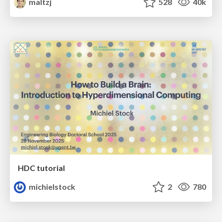
maltzj
528
40k
HDC tutorial
michielstock
2
780