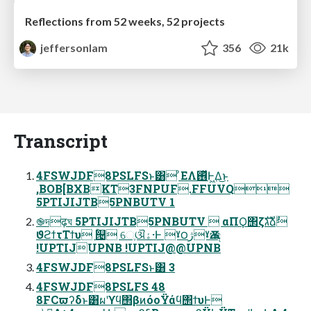
Reflections from 52 weeks, 52 projects
jeffersonlam
356
21k
Transcript
4FSWJDF8PSLFSͱ͸ ͦΕΛ࢖ͬͯͰ͖Δ͜ͱ
,BOB[BXBKT3FNPUF.FFUVQ
5PTIJIJTB5PNBUTV 1
֎দढ़ঘ 5PTIJIJTB5PNBUTV  αΠϘ΢ζגࣜձࣾ
ϑϩϯτΤϯυ ۚ୔ େֶଔۀ·Ͱ ˠ౦ژˠѪඤ
!UPTIJUPNB !UPTIJ@@UPNB
4FSWJDF8PSLFSͱ͸ 3
4FSWJDF8PSLFS 48
8FCϖʔδͱ͸ผʹϒϥ΢βͷόοΫάϥ΢ϯυͰ