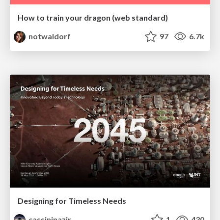
How to train your dragon (web standard)
notwaldorf
97
6.7k
Designing for Timeless Needs
cassininazir
1
430