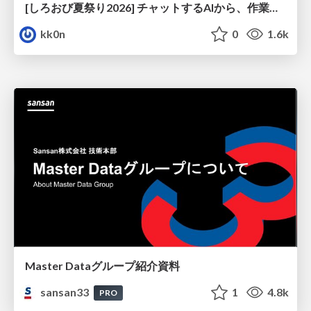
[しろおび夏祭り2026] チャットするAIから、作業するAIへ - 使われ方の変化と、その裏側で起きていること
kk0n
0
1.6k
Master Dataグループ紹介資料
sansan33
1
4.8k
PRO