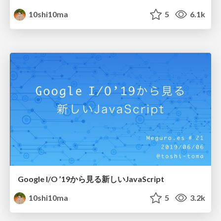
10shi10ma
5
6.1k
Google I/O ’19から見る新しいJavaScript
10shi10ma
5
3.2k