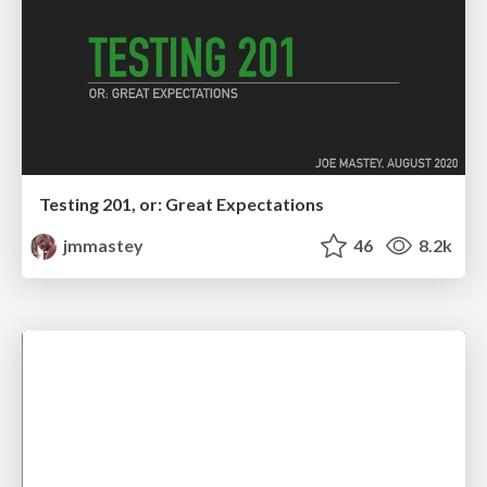
Testing 201, or: Great Expectations
jmmastey
46
8.2k