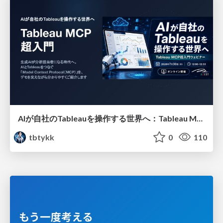
AIが自社のTableauを操作する世界へ：Tableau MCP超入門
tbtykk
0
110