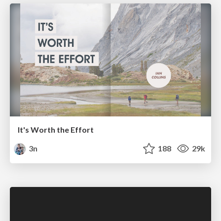
It's Worth the Effort
3n
188
29k