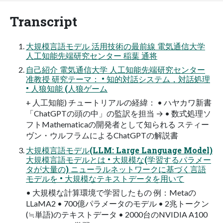
Transcript
大規模言語モデル 活用技術の最前線 電気通信大学
人工知能先端研究センター 稲葉 通将
自己紹介 電気通信大学 人工知能先端研究センター
准教授 研究テーマ： • 知的対話システム，対話処理
• 人狼知能 (人狼ゲーム
+ 人工知能) チュートリアルの経緯： • ハヤカワ新書
「ChatGPTの頭の中」の監訳を担当 → • 数式処理ソ
フトMathematicaの開発者として知られる スティー
ヴン・ウルフラムによるChatGPTの解説書
大規模言語モデル(LLM: Large Language Model)
大規模言語モデルとは • 大規模な(学習するパラメー
タが大量の) ニューラルネットワークに基づく言語
モデルを • 大規模なテキストデータを用いて
• 大規模な計算環境で学習したもの 例：Metaの
LLaMA2 • 700億パラメータのモデル • 2兆トークン
(≒単語)のテキストデータ • 2000台のNVIDIA A100