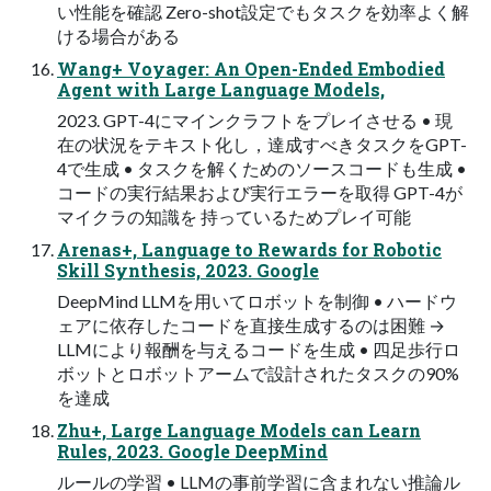
い性能を確認 Zero-shot設定でもタスクを効率よく解
ける場合がある
Wang+ Voyager: An Open-Ended Embodied
Agent with Large Language Models,
2023. GPT-4にマインクラフトをプレイさせる • 現
在の状況をテキスト化し，達成すべきタスクをGPT-
4で生成 • タスクを解くためのソースコードも生成 •
コードの実行結果および実行エラーを取得 GPT-4が
マイクラの知識を 持っているためプレイ可能
Arenas+, Language to Rewards for Robotic
Skill Synthesis, 2023. Google
DeepMind LLMを用いてロボットを制御 • ハードウ
ェアに依存したコードを直接生成するのは困難 →
LLMにより報酬を与えるコードを生成 • 四足歩行ロ
ボットとロボットアームで設計されたタスクの90%
を達成
Zhu+, Large Language Models can Learn
Rules, 2023. Google DeepMind
ルールの学習 • LLMの事前学習に含まれない推論ル