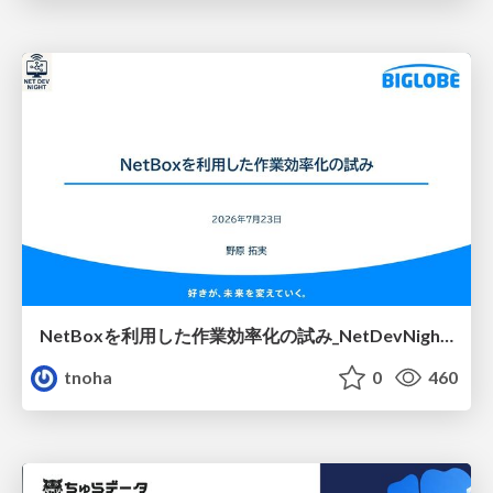
NetBoxを利用した作業効率化の試み_NetDevNight4
tnoha
0
460