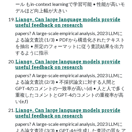
ール もin-context learningで学習可能 • 性能が高いモ
デルほど向上幅が大きい
Liang+, Can large language models provide
useful feedback on research
papers? A large-scale empirical analysis, 2023 LLMに
よる論文査読 (1/3) • PDFから構造化されたテキスト
を抽出 • 所定のフォーマットに従う査読結果を出力
するように指示
Liang+, Can large language models provide
useful feedback on research
papers? A large-scale empirical analysis, 2023 LLMに
よる論文査読 (2/3) • 不採択論文に対する人間と
GPT-4のコメントの一致率が高い (d) • 人と人で多く
重複したコメントとGPT-4のコメントの重複率が高
い(e,f)
Liang+, Can large language models provide
useful feedback on research
papers? A large-scale empirical analysis, 2023 LLMに
よる論文査読 (3/3) • GPT-4が生成した査読の質を ア