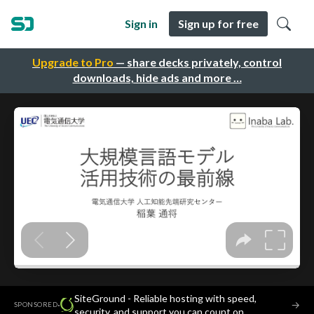
Sign in
Sign up for free
Upgrade to Pro
— share decks privately, control
downloads, hide ads and more …
SiteGround - Reliable hosting with speed,
·
→
SPONSORED
security, and support you can count on.