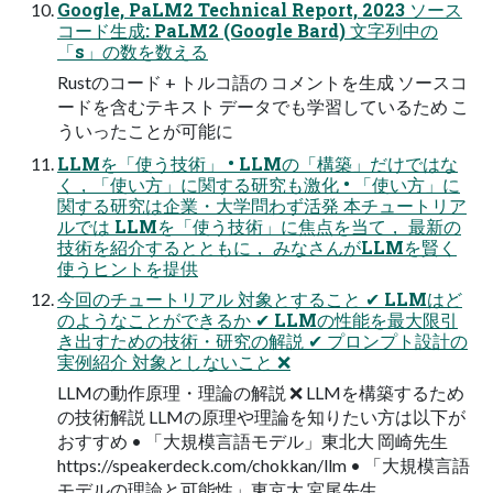
Google, PaLM2 Technical Report, 2023 ソース
コード生成: PaLM2 (Google Bard) 文字列中の
「s」の数を数える
Rustのコード + トルコ語の コメントを生成 ソースコ
ードを含むテキスト データでも学習しているため こ
ういったことが可能に
LLMを「使う技術」 • LLMの「構築」だけではな
く，「使い方」に関する研究も激化 • 「使い方」に
関する研究は企業・大学問わず活発 本チュートリア
ルでは LLMを「使う技術」に焦点を当て， 最新の
技術を紹介するとともに， みなさんがLLMを賢く
使うヒントを提供
今回のチュートリアル 対象とすること ✔ LLMはど
のようなことができるか ✔ LLMの性能を最大限引
き出すための技術・研究の解説 ✔ プロンプト設計の
実例紹介 対象としないこと ❌
LLMの動作原理・理論の解説 ❌ LLMを構築するため
の技術解説 LLMの原理や理論を知りたい方は以下が
おすすめ • 「大規模言語モデル」東北大 岡崎先生
https://speakerdeck.com/chokkan/llm • 「大規模言語
モデルの理論と可能性」東京大 宮尾先生