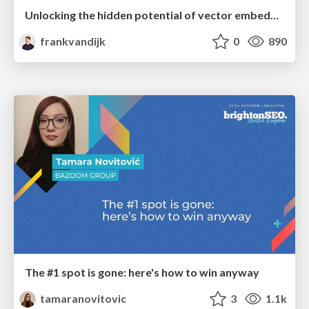
Unlocking the hidden potential of vector embeddings in international SEO
frankvandijk
0
890
The #1 spot is gone: here's how to win anyway
tamaranovitovic
3
1.1k