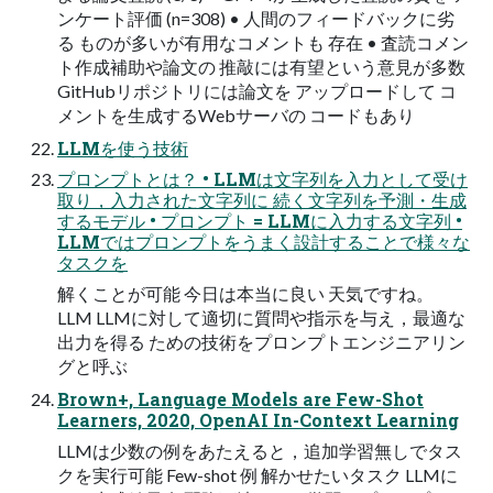
ンケート評価 (n=308) • 人間のフィードバックに劣
る ものが多いが有用なコメントも 存在 • 査読コメン
ト作成補助や論文の 推敲には有望という意見が多数
GitHubリポジトリには論文を アップロードして コ
メントを生成するWebサーバの コードもあり
LLMを使う技術
プロンプトとは？ • LLMは文字列を入力として受け
取り，入力された文字列に 続く文字列を予測・生成
するモデル • プロンプト = LLMに入力する文字列 •
LLMではプロンプトをうまく設計することで様々な
タスクを
解くことが可能 今日は本当に良い 天気ですね。
LLM LLMに対して適切に質問や指示を与え，最適な
出力を得る ための技術をプロンプトエンジニアリン
グと呼ぶ
Brown+, Language Models are Few-Shot
Learners, 2020, OpenAI In-Context Learning
LLMは少数の例をあたえると，追加学習無しでタス
クを実行可能 Few-shot 例 解かせたいタスク LLMに