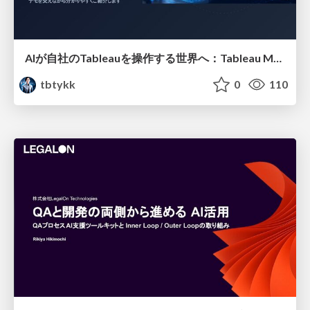
AIが自社のTableauを操作する世界へ：Tableau MCP超入門
tbtykk
0
110