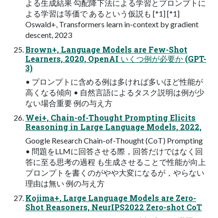
よる生成結果 勾配降下法による学習とプロンプトに
よる学習は等価で あるという仮説も [*1] [*1]
Oswald+, Transformers learn in-context by gradient
descent, 2023
Brown+, Language Models are Few-Shot
Learners, 2020, OpenAI いくつ例が必要か (GPT-
3)
• プロンプトに含める例は多ければ多いほど性能が
高くなる傾向 • 自然言語によるタスク説明は例が少
ない場合重要 例の与え方
Wei+, Chain-of-Thought Prompting Elicits
Reasoning in Large Language Models, 2022,
Google Research Chain-of-Thought (CoT) Prompting
• 問題をLLMに回答させる際，回答だけではなく回
答に至る思考の過程 も生成させることで性能が向上
プロンプトを書くのがやや大変になるが，やらない
理由は無い 例の与え方
Kojima+, Large Language Models are Zero-
Shot Reasoners, NeurIPS2022 Zero-shot CoT