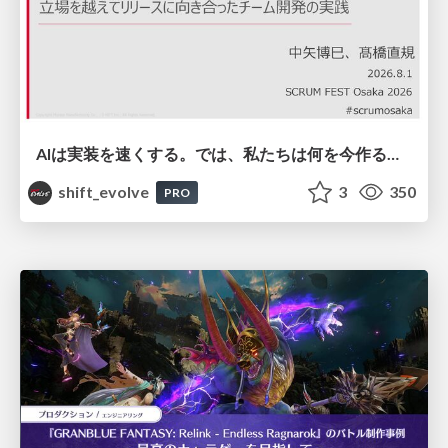
AIは実装を速くする。では、私たちは何を今作るべきか？－立場を越えてリリースに向き合ったチーム開発の実践 / 20260801 Hiromi Nakaya and Naoki Takahashi
shift_evolve
3
350
PRO