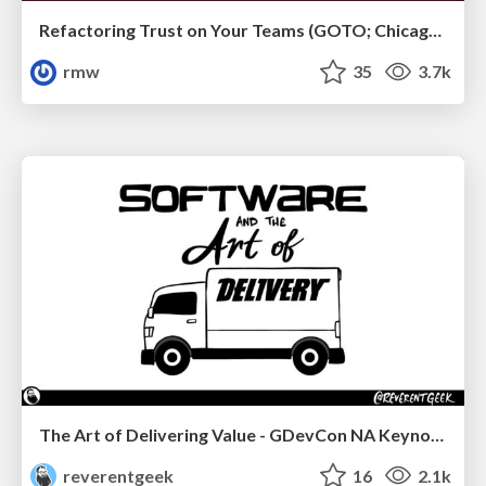
Refactoring Trust on Your Teams (GOTO; Chicago 2020)
rmw
35
3.7k
The Art of Delivering Value - GDevCon NA Keynote
reverentgeek
16
2.1k