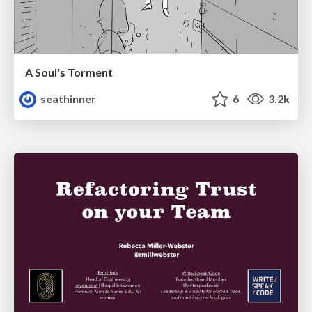
A Soul's Torment
seathinner
6
3.2k