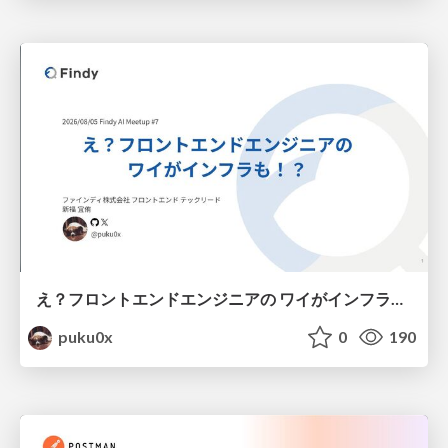
え？フロントエンドエンジニアの ワイがインフラも！？
puku0x
0
190