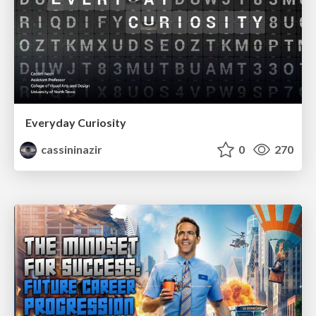
Everyday Curiosity
cassininazir
0
270