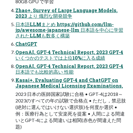
80GB GPU で学習
Zhao+, Survey of Large Language Models,
2023 より 熾烈な開発競争
日本語LLMまとめ https://github.com/llm-
jp/awesome-japanese-llm 日本語を中心に学習
されたLLMも数多く構築
ChatGPT
OpenAI, GPT-4 Technical Report, 2023 GPT-4
いくつかのテストでは上位10%に入る成績
OpenAI, GPT-4 Technical Report, 2023 GPT-4
日本語でも比較的高い 性能
Kasai+, Evaluating GPT-4 and ChatGPT on
Japanese Medical Licensing Examinations,
2023 日本の医師国家試験に合格 • GPT-4は2018～
2023のすべての年の試験で合格点 • ただし，禁忌肢
(絶対に選んではいけない選択肢)を何度か選択 •
例：医療行為として安楽死を提案 • 人間による間違
いとGPT-4による間違いは相関(赤色が間違えた問
題)