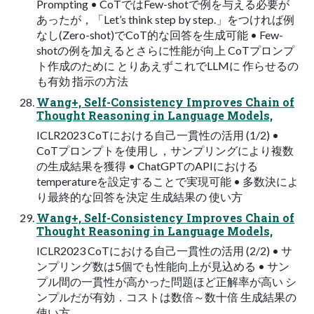
Prompting • CoTではFew-shotで例を与える必要が
あったが，「Let’s think step by step.」をつければ例
なし(Zero-shot)でCoT的な回答を生成可能 • Few-
shotの例を加えるとさらに性能が向上 CoTプロンプ
ト作成のために とりあえずこれでLLMに 作らせるの
も有効 指示の方法
Wang+, Self-Consistency Improves Chain of
Thought Reasoning in Language Models,
ICLR2023 CoTにおける自己一貫性の活用 (1/2) •
CoTプロンプトを使用し，サンプリングにより複数
の生成結果を獲得 • ChatGPTのAPIにおける
temperatureを設定することで実現可能 • 多数決によ
り最終的な回答を決定 生成結果の 使い方
Wang+, Self-Consistency Improves Chain of
Thought Reasoning in Language Models,
ICLR2023 CoTにおける自己一貫性の活用 (2/2) • サ
ンプリング数は5個でも性能向上が見込める • サン
プル間の一貫性が高かった問題ほど正解率が高い シ
ンプルだが有効．コストは数倍～数十倍 生成結果の
使い方