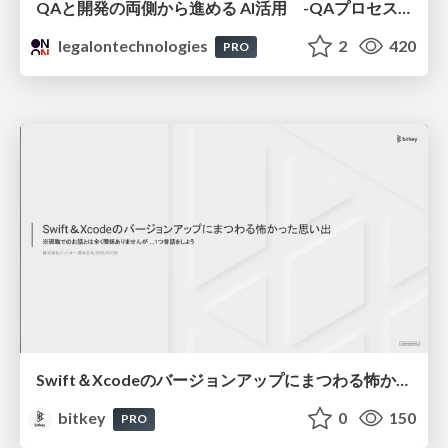
QAと開発の両側から進める AI活用 -QAプロセスAI支援ツールキットと Inner Loop / Outer Loopの取り組み-
legalontechnologies
2
420
PRO
Swift＆Xcodeのバージョンアップにまつわる怖かった思い出 / Scary Memories of Swift and Xcode Updates
bitkey
0
150
PRO