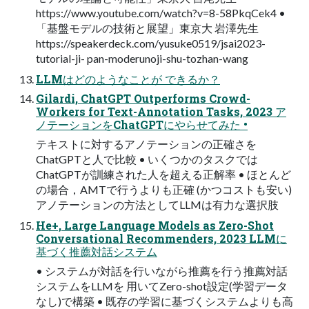
https://www.youtube.com/watch?v=8-58PkqCek4 •
「基盤モデルの技術と展望」東京大 岩澤先生
https://speakerdeck.com/yusuke0519/jsai2023-
tutorial-ji- pan-moderunoji-shu-tozhan-wang
LLMはどのようなことが できるか？
Gilardi, ChatGPT Outperforms Crowd-
Workers for Text-Annotation Tasks, 2023 ア
ノテーションをChatGPTにやらせてみた •
テキストに対するアノテーションの正確さを
ChatGPTと人で比較 • いくつかのタスクでは
ChatGPTが訓練された人を超える正解率 • ほとんど
の場合，AMTで行うよりも正確 (かつコストも安い)
アノテーションの方法としてLLMは有力な選択肢
He+, Large Language Models as Zero-Shot
Conversational Recommenders, 2023 LLMに
基づく推薦対話システム
• システムが対話を行いながら推薦を行う推薦対話
システムをLLMを 用いてZero-shot設定(学習データ
なし)で構築 • 既存の学習に基づくシステムよりも高