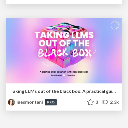
Taking LLMs out of the black box: A practical guide to human-in-the-loop distillation
inesmontani
3
2.3k
PRO