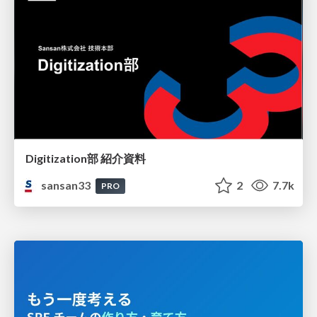
Digitization部 紹介資料
sansan33
2
7.7k
PRO