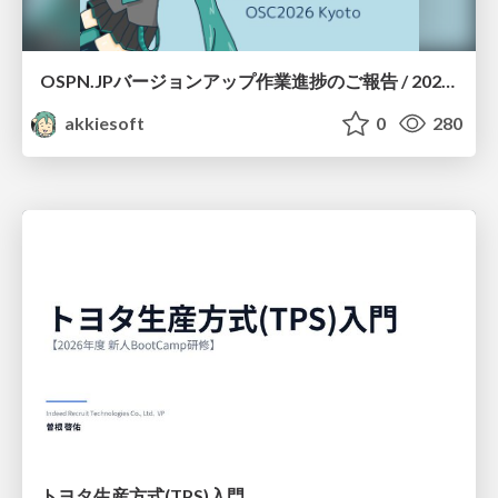
OSPN.JPバージョンアップ作業進捗のご報告 / 20260801-osc26kyoto
akkiesoft
0
280
トヨタ⽣産⽅式(TPS)⼊⾨