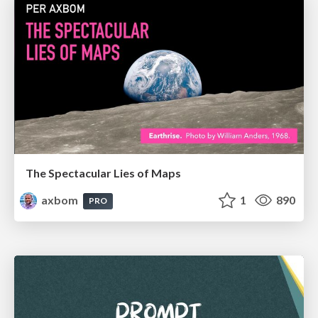
The Spectacular Lies of Maps
axbom
1
890
PRO