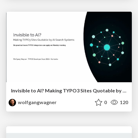
Invisible to AI? Making TYPO3 Sites Quotable by AI Search Systems
wolfgangwagner
0
120