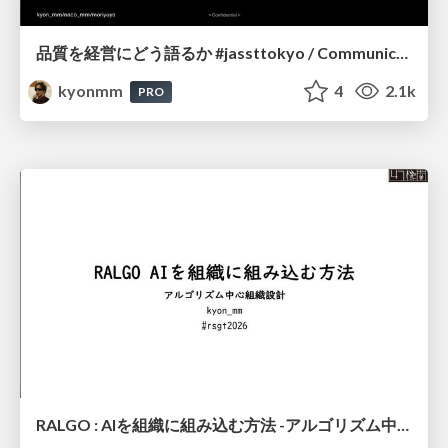
品質を経営にどう語るか #jassttokyo / Communicating the Strategic Value of Quality to Executive Leadership
kyonmm
4
2.1k
PRO
RALGO : AIを組織に組み込む方法 -アルゴリズム中心組織設計- #RSGT2026 / RALGO: How to Integrate AI into an Organization – Algorithm-Centric Organizational Design