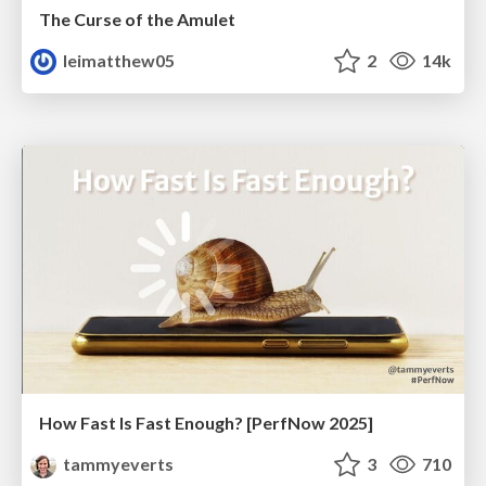
The Curse of the Amulet
leimatthew05
2
14k
How Fast Is Fast Enough? [PerfNow 2025]
tammyeverts
3
710