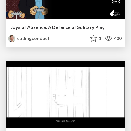
Joys of Absence: A Defence of Solitary Play
codingconduct
1
430