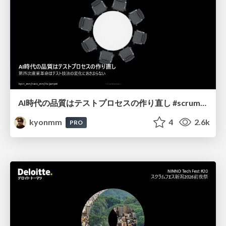
AI時代の品質はテストプロセスの作り直し #scrumniigata
kyonmm
4
2.6k
PRO