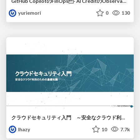
GitHub CopilotのFinOps - AI CreditのObservabilityと価値を生むためのエージェント設計
yuriemori
0
130
クラウドセキュリティ入門 ～安全なクラウド利用のための基礎知識～
lhazy
10
7.7k