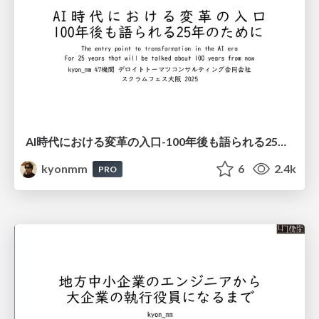
AI時代における変革の入口-100年後も語られる25年のために- #scrumosaka / The entry point to transformation in the AI era For 25 years that will be talked about 100 years from now
kyonmm
6
2.4k
PRO