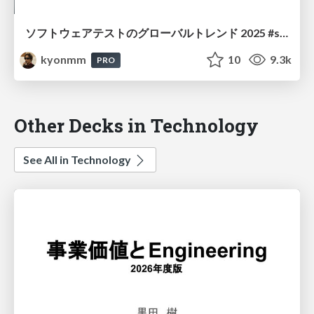
ソフトウェアテストのグローバルトレンド 2025 #scrumniigata / software-test global trend 2025
kyonmm
10
9.3k
PRO
Other Decks in Technology
See All in Technology