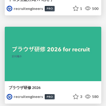
recruitengineers
1
500
PRO
ブラウザ研修 2026
recruitengineers
3
580
PRO