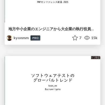
地方中小企業のエンジニアから大企業の執行役員になるまで #phpcon_niigata / road to executive
kyonmm
7
15k
PRO