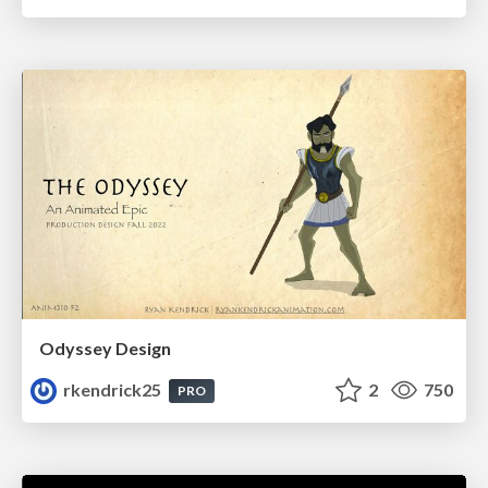
Odyssey Design
rkendrick25
2
750
PRO