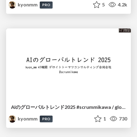
kyonmm
5
4.2k
PRO
AIのグローバルトレンド2025 #scrummikawa / global ai trend
kyonmm
1
730
PRO