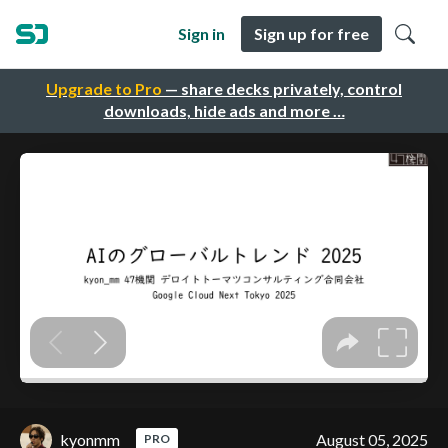
Sign in
Sign up for free
Upgrade to Pro
— share decks privately, control
downloads, hide ads and more …
kyonmm
August 05, 2025
PRO