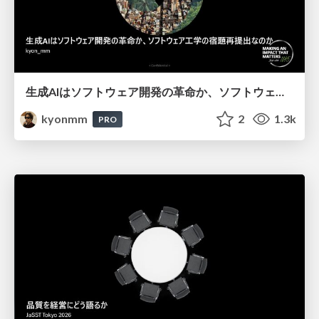
生成AIはソフトウェア開発の革命か、ソフトウェア工学の宿題再提出なのか -ソフトウェア品質特性の追加提案-
kyonmm
2
1.3k
PRO