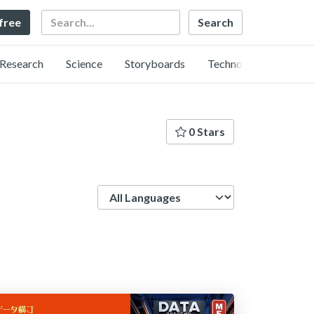
Search
 free
Research
Science
Storyboards
Technology
0 Stars
Language