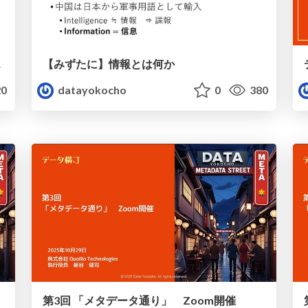
こと～
【みずたに】情報とは何か
0
datayokocho
0
380
第3回 「メタデータ通り」 Zoom開催