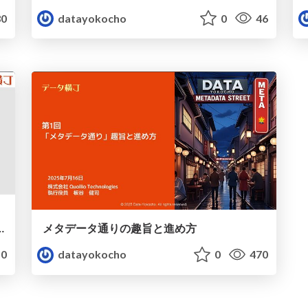
0
datayokocho
0
46
イン勉強会 ～方法論の話をしよう～
メタデータ通りの趣旨と進め方
0
datayokocho
0
470