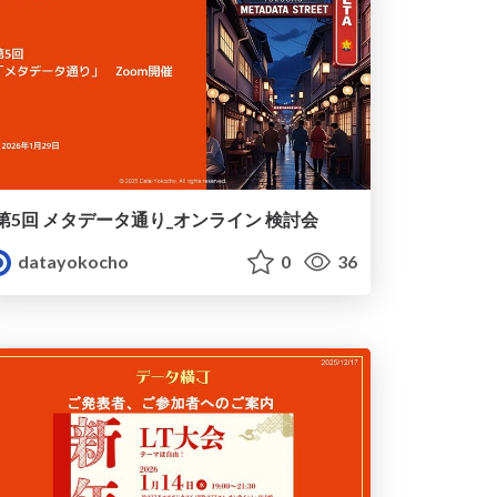
第5回 メタデータ通り_オンライン 検討会
datayokocho
0
36