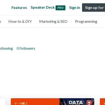
Speaker Deck
Features
Sign in
Sign up for
PRO
n
How-to & DIY
Marketing & SEO
Programming
ollowing
0 Followers