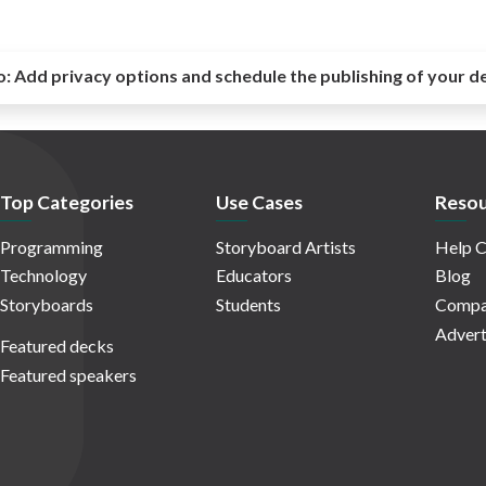
o:
Add privacy options and schedule the publishing of your d
Top Categories
Use Cases
Resou
Programming
Storyboard Artists
Help C
Technology
Educators
Blog
Storyboards
Students
Compa
Advert
Featured decks
Featured speakers