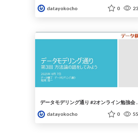
datayokocho
0
23
データモデリング通り #2オンラ
datayokocho
0
55