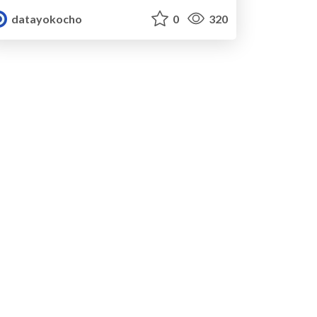
datayokocho
0
320