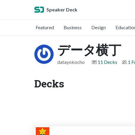
Speaker Deck
Featured
Business
Design
Educatio
データ横丁
datayokocho
11 Decks
1 F
Decks