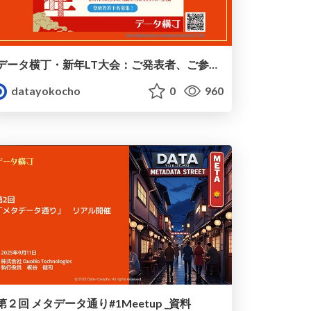
データ横丁・新年LT大会：ご発表者、ご参加者へのご案内
datayokocho
0
960
第２回 メタデータ通り#1Meetup _資料