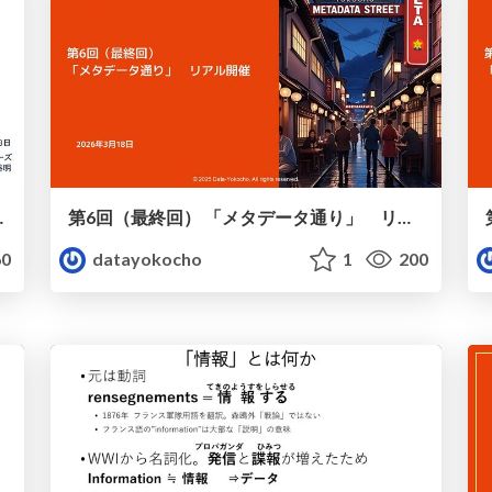
教え込むデータモデリング
第6回（最終回） 「メタデータ通り」 リアル開催
0
datayokocho
1
200