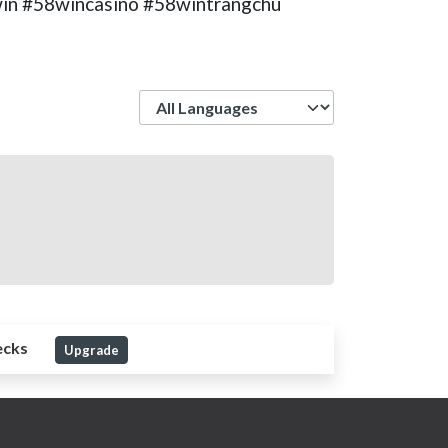
n #58wincasino #58wintrangchu
Language
ecks
Upgrade