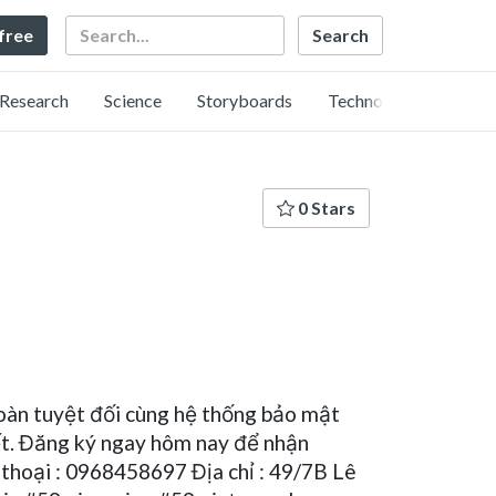
Search
 free
Research
Science
Storyboards
Technology
0 Stars
oàn tuyệt đối cùng hệ thống bảo mật
hết. Đăng ký ngay hôm nay để nhận
thoại : 0968458697 Địa chỉ : 49/7B Lê