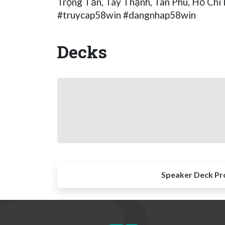
Trọng Tấn, Tây Thạnh, Tân Phú, Hồ Chí
#truycap58win #dangnhap58win
Decks
Speaker Deck Pr