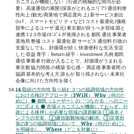
カニズムが機能しない（行政の積極的な関与が必
要） 高速通信の展開 (採算がとれるエリア) 通信利便
性向上 (観光/商業地で満足度向 上) 新サービス創出
(IoT、スマートモビリ ティなど) コスト最適化 (価格
競争によるユーザ 還元) 東京都が担うべき領域 国と
連携 1 2 3 市場ﾒｶﾆｽﾞﾑ が発揮される 都民 通信 事業者
基地局 整備 コスト 最適化 新 サービス 通信料 行政の
支援なしでも、好循環が続く 快適便利 な生活 安定
した 収益 青字：Return 緑字：Investment 凡例 都民
通信 事業者 行政が入ることで、好循環がうまれる
東京都 協力関係 の構築 安心感・ 満足感 事業者間 の
協調 基本的な考え方 誰もが 取り残されない 未来社
会像に向けた方向性を描く
14 取組の方向性 取り組む３つの協調領域の方向性
における検討アプローチ（3W1H） Why（何のた
めに） ⚫ 都民（ユーザー）の「つながる」へのニー
ズに応える ⚫ 市場メカニズムが機能しておらず、行
政による後押しが必要な領域の課題解決 ①基本イ
ンフラの充実、②通信困難地域の解消、③災害対
策の3つの協調領域において、Why（何のために）
を明確化し、 Where（どこを対象に）、