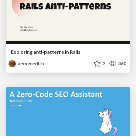
Exploring anti-patterns in Rails
aemeredith
3
460