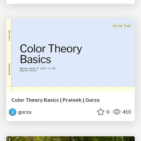
Color Theory Basics | Prateek | Gurzu
gurzu
0
410