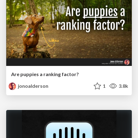
Are puppies a ranking factor?
jonoalderson
1
3.8k