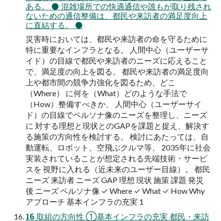
ある。 ⚫ 混雑場所での快適通信や誰もが取り残され
ないための通信整備は、都民や来訪者の満足度向上
に直結する。 ⚫
災害時においては、都民や来訪者の命を守るために
特に重要なインフラとなる。 人間中心（ユーザーサ
イド）の目線で都民や来訪者のニーズに応えること
で、満足度の向上を図る。 都民や来訪者の満足度向
上や都市間の競争力強化を図るため、どこ
（Where） に何を（What）どのような手法で
（How）整備すべきか、 人間中心（ユーザーサイ
ド）の目線でペルソナ像のニーズを整理し、ニーズ
に 対する理想と現状とのGAPを課題と捉え、解決す
る施策の方向性を検討する。 検討にあたっては、自
動運転、ロボット、空飛ぶクルマ等、 2035年に社会
実装されていることが想定される先端技術・サービ
スを 視野に入れる（近未来のユーザー目線）。 都民
ニーズ 来訪者 ニーズ GAP 理想 現状 施策 課題 発災
後 ニーズ ペルソナ像 ✓ Where ✓ What ✓ How Why
アプローチ 基本インフラの充実 1
16 取組の方向性 ①基本インフラの充実 都民・来訪