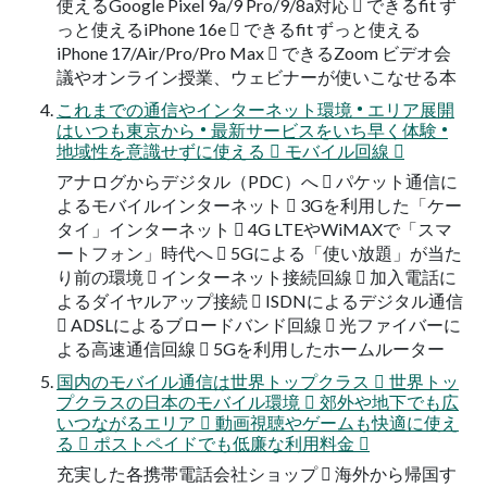
使えるGoogle Pixel 9a/9 Pro/9/8a対応  できるfit ず
っと使えるiPhone 16e  できるfit ずっと使える
iPhone 17/Air/Pro/Pro Max  できるZoom ビデオ会
議やオンライン授業、ウェビナーが使いこなせる本
これまでの通信やインターネット環境 • エリア展開
はいつも東京から • 最新サービスをいち早く体験 •
地域性を意識せずに使える  モバイル回線 
アナログからデジタル（PDC）へ  パケット通信に
よるモバイルインターネット  3Gを利用した「ケー
タイ」インターネット  4G LTEやWiMAXで「スマ
ートフォン」時代へ  5Gによる「使い放題」が当た
り前の環境  インターネット接続回線  加入電話に
よるダイヤルアップ接続  ISDNによるデジタル通信
 ADSLによるブロードバンド回線  光ファイバーに
よる高速通信回線  5Gを利用したホームルーター
国内のモバイル通信は世界トップクラス  世界トッ
プクラスの日本のモバイル環境  郊外や地下でも広
いつながるエリア  動画視聴やゲームも快適に使え
る  ポストペイドでも低廉な利用料金 
充実した各携帯電話会社ショップ  海外から帰国す