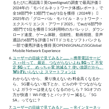
るたびに再認識  英OpenSignalの調査で最高評価 
2024年の「モバイルネットワーク体感レポート」で
全18部門中 13部門でauが1位を獲得（2024年） 
2025年の「グローバル・モバイル・ネットワーク・
エクスペリ エンス・アワード2025」でauが6部門中
3部門で1位を獲得  5G利用時のカバレッジ、ダウン
ロード速度、ゲーム体験、信頼性、 動画視聴、音声
通話の6部門を評価  NTTドコモとソフトバンクも
一部で優秀評価を獲得 英OPENSIGNALの5GGlobal
Mobile Network Experience
ユーザーの目線で見てみると…… ～携帯電話サービ
ス ◦◦社って、最近、つながらないよね 5Gって 不安
定 5Gって、 めっちゃ電 池減る？ 使い放題だから、
Wi-Fiいらないよ スマートフォンは
わからないから、 乗り換えないわ 料金高くなるか
ら、 5G要らない 地下とか、ビルの中 でつながらな
いよ ガラケーは使えなくなるのかしら？ 5Gオフの
方が快適！ Wi-Fi使うと バッテリー 減るし 「5G
SA」ってなに？
ユーザーの目線で見てみると…… ～光インターネッ