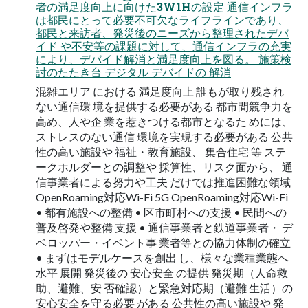
者の満足度向上に向けた3W1Hの設定 通信インフラ
は都民にとって必要不可欠なライフラインであり、
都民と来訪者、発災後のニーズから整理されたデバ
イド や不安等の課題に対して、通信インフラの充実
により、デバイド解消と満足度向上を図る。 施策検
討のたたき台 デジタル デバイドの 解消
混雑エリア における 満足度向上 誰もが取り残され
ない通信環 境を提供する必要がある 都市間競争力を
高め、人や企 業を惹きつける都市となるた めには、
ストレスのない通信 環境を実現する必要がある 公共
性の高い施設や 福祉・教育施設、 集合住宅 等 ステ
ークホルダーとの調整や 採算性、リスク面から、 通
信事業者による努力や工夫 だけでは推進困難な領域
OpenRoaming対応Wi-Fi 5G OpenRoaming対応Wi-Fi
• 都有施設への整備 • 区市町村への支援 • 民間への
普及啓発や整備 支援 • 通信事業者と鉄道事業者・ デ
ベロッパー・イベント事 業者等との協力体制の確立
• まずはモデルケースを創出 し、様々な業種業態へ
水平 展開 発災後の 安心安全 の提供 発災期（人命救
助、避難、安 否確認）と緊急対応期（避難 生活）の
安心安全を守る必要 がある 公共性の高い施設や 発