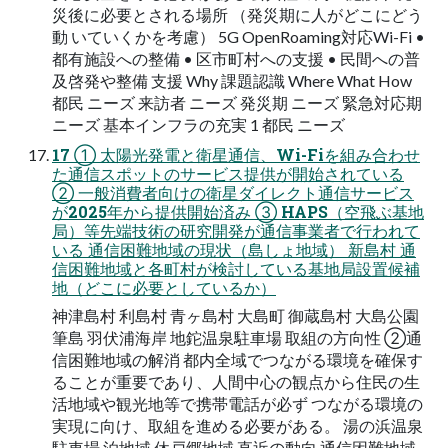
災後に必要とされる場所 （発災期に人がどこにどう
動 いていくかを考慮） 5G OpenRoaming対応Wi-Fi •
都有施設への整備 • 区市町村への支援 • 民間への普
及啓発や整備 支援 Why 課題認識 Where What How
都民 ニーズ 来訪者 ニーズ 発災期 ニーズ 緊急対応期
ニーズ 基本インフラの充実 1 都民 ニーズ
17 ① 太陽光発電と衛星通信、Wi-Fiを組み合わせ
た通信スポットのサービス提供が開始されている
② 一般消費者向けの衛星ダイレクト通信サービス
が2025年から提供開始済み ③ HAPS（空飛ぶ基地
局）等先端技術の研究開発が通信事業者で行われて
いる 通信困難地域の現状（島しょ地域） 新島村 通
信困難地域と各町村が検討している基地局設置候補
地（どこに必要としているか）
神津島村 利島村 青ヶ島村 大島町 御蔵島村 大島公園
筆島 羽伏浦海岸 地鉈温泉駐車場 取組の方向性 ②通
信困難地域の解消 都内全域でつながる環境を確保す
ることが重要であり、人間中心の観点から住民の生
活地域や観光地等で携帯電話が必ず つながる環境の
実現に向け、取組を進める必要がある。 湯の浜温泉
駐車場 泊地域 休戸郷地域 直近の動向 通信困難地域