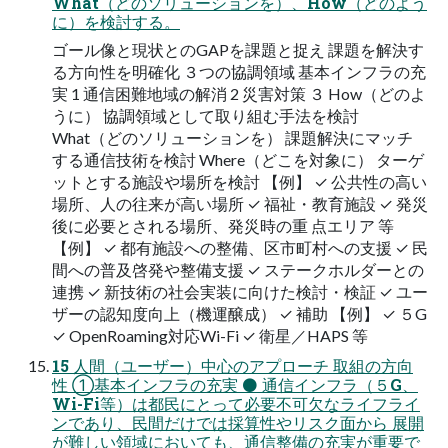
What（どのソリューションを）、How（どのよう
に）を検討する。
ゴール像と現状とのGAPを課題と捉え 課題を解決す
る方向性を明確化 ３つの協調領域 基本インフラの充
実 1 通信困難地域の解消 2 災害対策 ３ How（どのよ
うに） 協調領域として取り組む手法を検討
What（どのソリューションを） 課題解決にマッチ
する通信技術を検討 Where（どこを対象に） ターゲ
ットとする施設や場所を検討 【例】 ✓ 公共性の高い
場所、人の往来が高い場所 ✓ 福祉・教育施設 ✓ 発災
後に必要とされる場所、発災時の重 点エリア 等
【例】 ✓ 都有施設への整備、区市町村への支援 ✓ 民
間への普及啓発や整備支援 ✓ ステークホルダーとの
連携 ✓ 新技術の社会実装に向けた検討・検証 ✓ ユー
ザーの認知度向上（機運醸成） ✓ 補助 【例】 ✓ ５G
✓ OpenRoaming対応Wi-Fi ✓ 衛星／HAPS 等
15 人間（ユーザー）中心のアプローチ 取組の方向
性 ①基本インフラの充実 ⚫ 通信インフラ（５G、
Wi-Fi等）は都民にとって必要不可欠なライフライ
ンであり、民間だけでは採算性やリスク面から 展開
が難しい領域においても、通信整備の充実が重要で