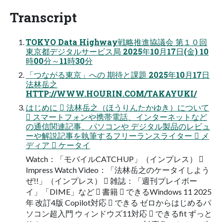
Transcript
TOKYO Data Highway戦略推進協議会 第１０回
東京都デジタルサービス局 2025年10月17日(金) 10
時00分～11時30分
「つながる東京」への 期待と課題 2025年10月17日
法林岳之
HTTP://WWW.HOURIN.COM/TAKAYUKI/
はじめに  法林岳之（ほうりんたかゆき）について
 スマートフォンや携帯電話、インターネットなど
の通信関連記事、パソコンや デジタル製品のレビュ
ーや解説記事を執筆するフリーランスライター  メ
ディア  ケータイ
Watch：「モバイルCATCHUP」（インプレス） 
Impress Watch Video：「法林岳之のケータイしよう
ぜ!!」（インプレス）  雑誌：「週刊プレイボー
イ」「DIME」など  書籍  できるWindows 11 2025
年 改訂4版 Copilot対応  できる ゼロからはじめるパ
ソコン超入門 ウィンドウズ11対応  できるfit ずっと