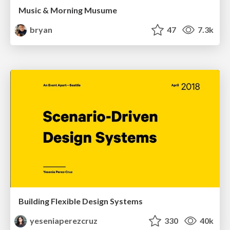
Music & Morning Musume
bryan
47
7.3k
Building Flexible Design Systems
yeseniaperezcruz
330
40k