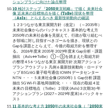
ションプランに向けた論点整理
10 検討ステップ 『2050東京戦略』で描く 未来社会
像 近未来の目標地点を描く (ToBe) 現状を整理
（AsIs） とらえるべき 最新技術動向の確認
１ 2 3 つながる東京展開方針（改定） （～2035年）
未来社会像からのバックキャスト 基本的な考え方
2050年の未来社会像を見据えて、行政が取り組むべ
き領域に対し目指すべきゴールを描き、現状との
Gapを課題ととら えて、今後の取組方針を整理す
る。 2026年度末 2035年 2029年度末 Gap分析・課題
抽出 （AsIs⇔ToBe） ①～⑤を踏まえた取組方針
の整理 4 5 6 つながる東京 展開方針 次期アクショ ン
プラン アウトプット 凡例 6 最新技術動向・ロードマ
ップ B5G/6G 量子暗号通信 IOWN データセンター
NTN ・・・ 5 未来社会像 (2050年) １ Gap分析 課題
抽出 5G Wi-Fi 基地局強靭化 ・・・ 現在の取組 4 近
未来の 目標地点 （ToBe） 2 現状 (AsIs) 3 次期3か年
アクションプラン (2027～2029年度末) 6 バック キャ
スト
11 基本的な考え方 2050年の未来社会像（『2050東