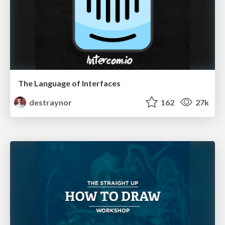
The Language of Interfaces
destraynor
162
27k