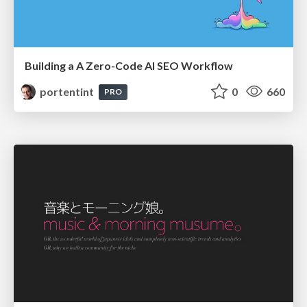
Building a A Zero-Code AI SEO Workflow
portentint
0
660
PRO