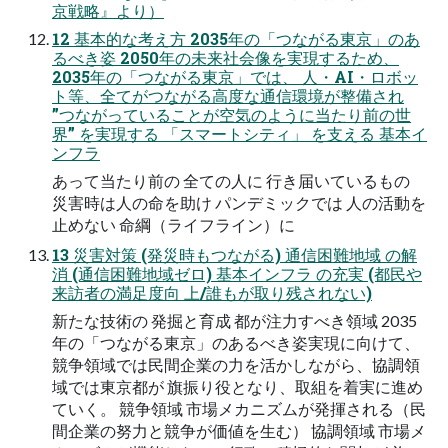
京戦略』より）
12 基本的な考え方 2035年の「つながる東京」のあ
るべき姿 2050年の未来社会像を実現するため、
2035年の「つながる東京」では、 人・AI・ロボッ
ト等、全てがつながる高度な通信環境が整備され
”つながっていることが空気のように当たり前の世
界” を実現する 「スマートシティ」 を支える 基本イ
ンフラ
あって当たり前の 全ての人に 行き届いているもの
災害時は人の命を助け パンデミックでは 人の活動を
止めない 命綱（ライフライン）に
13 災害対策 (発災時もつながる) 通信困難地域 の解
消 (通信困難地域ゼロ) 基本インフラ の充実 (都民や
来訪者の満足度向 上/誰もが取り残されない)
新たな技術の 発掘と育成 都が注力すべき領域 2035
年の「つながる東京」のあるべき姿実現に向けて、
競争領域では民間企業の力を活かしながら、協調領
域では東京都が 旗振り役となり、取組を着実に進め
ていく。 競争領域 市場メカニズムが発揮される（民
間企業の努力と競争が価値を生む） 協調領域 市場メ