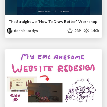
The Straight Up "How To Draw Better" Workshop
denniskardys
239
140k