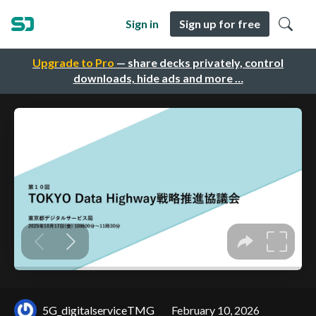
Sign in
Sign up for free
Upgrade to Pro
— share decks privately, control
downloads, hide ads and more …
5G_digitalserviceTMG
February 10, 2026