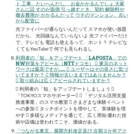
ト 工事、たいへんだし、 お金かかるんでしょ 大家
さんに話 すのが面倒 引っ越すとき、契約 解除料や
撤去費用が かかるんだって ウチのマンション、古い
から配管に
光ファイバーが通らないんだって スマホが使い放題
だから、 光回線なんていらないよ 光ファイバーだけ
で、テレビも 電話も使えるって、ホント？ テレビな
くてもYouTubeで 何でも見られるし
利用者の「知」をアップデート 「LAPOSTA」での
NW対策をアピール（NTTドコモ）  東京のネット
ワークは最高ですが……  ユーザーはその良さに気づ
いてますか？  情報が古いままではありませんか？
 取り組みは広くアピールされていますか？
 利用者の「知」をアップデートしましょう 
「TOKYOスマホサポーター」  「デジタル活用支援
推進事業」のスマホ教室  さまざまな体験イベント
への参加  タッチポイントを増やして、実体験を増
やす  多様なメディアを通じて、広く周知 優れた技
術や設備は使われてこそ、価値がある。
「つながる東京」展開方針改定及び 次期３か年アク