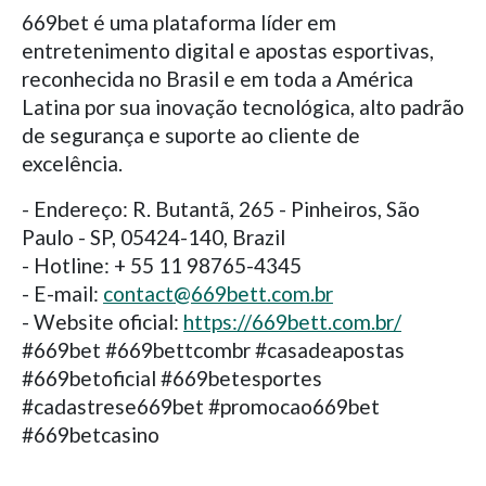
669bet é uma plataforma líder em
entretenimento digital e apostas esportivas,
reconhecida no Brasil e em toda a América
Latina por sua inovação tecnológica, alto padrão
de segurança e suporte ao cliente de
excelência.
- Endereço: R. Butantã, 265 - Pinheiros, São
Paulo - SP, 05424-140, Brazil
- Hotline: + 55 11 98765-4345
- E-mail:
contact@669bett.com.br
- Website oficial:
https://669bett.com.br/
#669bet #669bettcombr #casadeapostas
#669betoficial #669betesportes
#cadastrese669bet #promocao669bet
#669betcasino