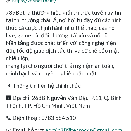
https://789bet.rocks/
789Bet là thương hiệu giải trí trực tuyến uy tín
tại thị trường châu Á, nơi hội tụ đầy đủ các hình
thức cá cược thịnh hành như thể thao, casino
live, game bài đổi thưởng, tài xỉu và nổ hũ.
Nền tảng được phát triển với công nghệ hiện
đại, tốc độ giao dịch tức thì và cơ chế bảo mật
nhiều lớp,
mang lại cho người chơi trải nghiệm an toàn,
minh bạch và chuyên nghiệp bậc nhất.
📌 Thông tin liên hệ chính thức
🏢 Địa chỉ: 268B Nguyễn Văn Đậu, P.11, Q. Bình
Thạnh, TP. Hồ Chí Minh, Việt Nam
📞 Điện thoại: 0783 584 510
📧 Email hỗ trợ:
admin789betrocks@gmail.com