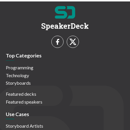
SpeakerDeck
Top Categories
Programming
Technology
Storyboards
Featured decks
Featured speakers
Use Cases
Storyboard Artists