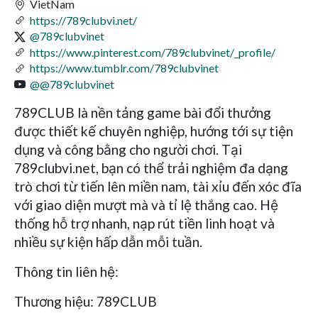
VietNam
https://789clubvi.net/
@789clubvinet
https://www.pinterest.com/789clubvinet/_profile/
https://www.tumblr.com/789clubvinet
@@789clubvinet
789CLUB là nền tảng game bài đổi thưởng
được thiết kế chuyên nghiệp, hướng tới sự tiện
dụng và công bằng cho người chơi. Tại
789clubvi.net, bạn có thể trải nghiệm đa dạng
trò chơi từ tiến lên miền nam, tài xỉu đến xóc đĩa
với giao diện mượt mà và tỉ lệ thắng cao. Hệ
thống hỗ trợ nhanh, nạp rút tiền linh hoạt và
nhiều sự kiện hấp dẫn mỗi tuần.
Thông tin liên hệ:
Thương hiệu: 789CLUB