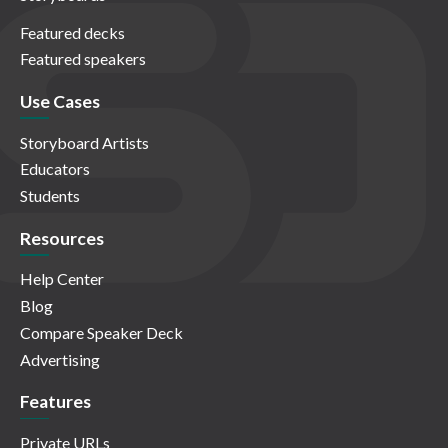
Featured decks
Featured speakers
Use Cases
Storyboard Artists
Educators
Students
Resources
Help Center
Blog
Compare Speaker Deck
Advertising
Features
Private URLs