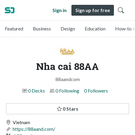
Sign in
Sign up for free
Featured
Business
Design
Education
How-to &
Nha cai 88AA
88aandcom
0 Decks
0 Following
0 Followers
0 Stars
Vietnam
https://88aand.com/