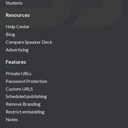
Students
Resources
Help Center
Blog
Compare Speaker Deck
Advertising
Features
Private URLs
Password Protection
Custom URLS
Scheduled publishing
Remove Branding
Restrict embedding
Notes