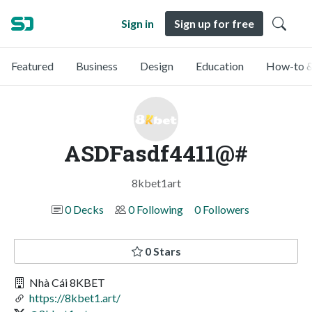
Sign in
Sign up for free
Featured
Business
Design
Education
How-to &
ASDFasdf4411@#
8kbet1art
0 Decks
0 Following
0 Followers
0 Stars
Nhà Cái 8KBET
https://8kbet1.art/