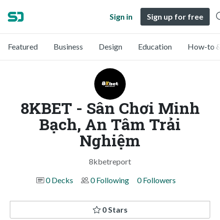
Sign in
Sign up for free
Featured
Business
Design
Education
How-to &
8KBET - Sân Chơi Minh
Bạch, An Tâm Trải
Nghiệm
8kbetreport
0 Decks
0 Following
0 Followers
0 Stars