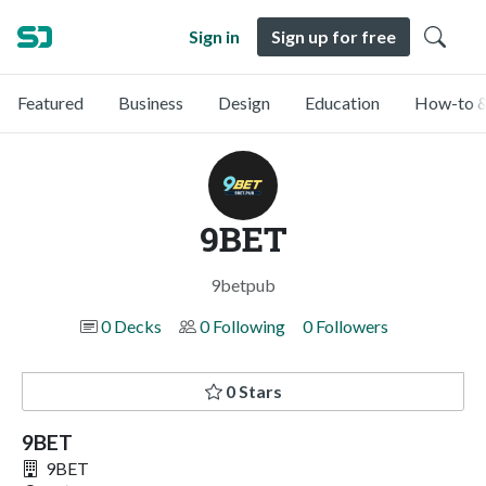
Sign in
Sign up for free
Featured
Business
Design
Education
How-to &
9BET
9betpub
0 Decks
0 Following
0 Followers
0 Stars
9BET
9BET