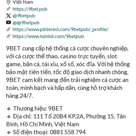
Việt Nam
https://9bet.pub
@9betpub
@@9betpub
https://www.pinterest.com/9betpub/_profile/
https://www.tumblr.com/9betpub
9BET cung cấp hệ thống cá cược chuyên nghiệp,
với cá cược thể thao, casino trực tuyến, slot
game, bắn cá, tài xỉu, xổ số, xóc đĩa. Với hệ thống
bảo mật tiên tiến, tốc độ giao dịch nhanh chóng,
9BET cam kết mang đến trải nghiệm cá cược an
toàn, minh bạch và hấp dẫn, cùng hỗ trợ khách
hàng 24/7.
🔹 Thương hiệu: 9BET
🔹 Địa chỉ: 111 Tổ 20B4 KP.2A, Phường 15, Tân
Bình, Hồ Chí Minh, Việt Nam
🔹 Số điện thoại: 0881 558 794