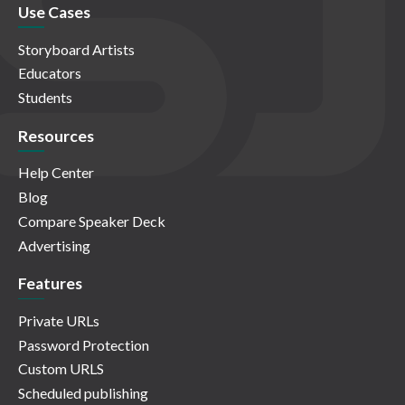
Use Cases
Storyboard Artists
Educators
Students
Resources
Help Center
Blog
Compare Speaker Deck
Advertising
Features
Private URLs
Password Protection
Custom URLS
Scheduled publishing