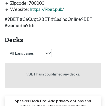
🔹 Zipcode: 700000
🔹 Website:
https://9bet.pub/
#9BET #CáCược9BET #CasinoOnline9BET
#GameBài9BET
Decks
Language
9BET hasn't published any decks.
Speaker Deck Pro:
Add privacy options and
schedule the publishing of your decks