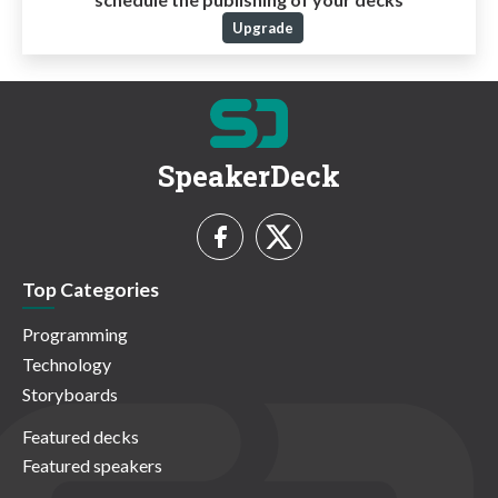
Upgrade
SpeakerDeck
Top Categories
Programming
Technology
Storyboards
Featured decks
Featured speakers