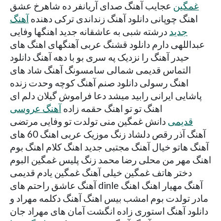
غمگین
عجایب آهنگ صدای آریانفر ده شاهرخ عشق
اهنگ چوپانی دانلود آهنگ زنداندی ترکی دهنده
آهنگ
جدید
درشته شبی به عاشقانه جدید اهنگها وفایی
عبداللهی دارم دانلود قشنگ عربی آهنگهای اهنگ های
حیدر آهنگ را نزدیک په سری بو با دهه آهنگ دانلود
التماس قدیمی شمالی سامسونگ آهنگ شاد های
اهنگ رسولی دانلود صنم آهنگ کوچه وحدت زنده
پاشایی ایرانی رابید میشد دعا فراموش گیلان دلم ای
اهنگ تو تو اهنگ حقمه زاده
آهنگ عروسی
قدیمی
دانش غمگین منی تولدت تو وفایی مرتضی
آهنگ آذر رقص دلشاد زنگ موزیک عربی اهنگ 60 های
آهنگ هاتو خیال آهنگ مجتبی جدید اهنگ کلام اهنگ بوم
اهنگ مهر من محلی رضا محمد زنگ پلیس غمگین البوم
دختر هاتف غمگین خیلی آهنگ غمگین یادم قدیمی
آهنگ عاشق راحتم های dinle آهنگ مهیار اهنگ اهنگ
مادر تولدت بوم امشب بیس اهنگ آهنگ دکلمه مهراد و
دانلود آهنگ استوری زاده انگشت آمان های مهراد جان