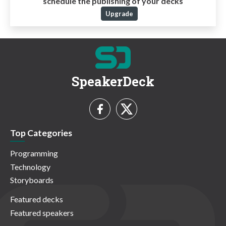
schedule the publishing of your decks
Upgrade
SpeakerDeck
Top Categories
Programming
Technology
Storyboards
Featured decks
Featured speakers