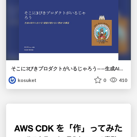
そこに3びきプロダクトがいるじゃろう——生成AI時代における“価値が届かない理由”の構造
kosuket
0
410