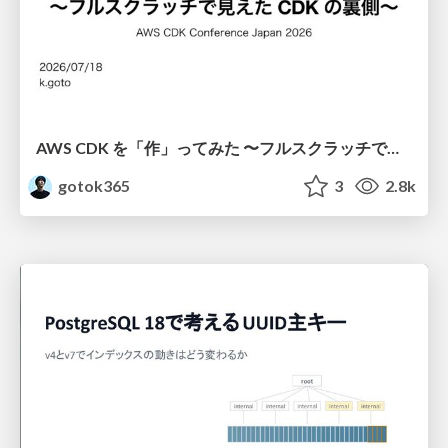
AWS CDK を「作」ってみた 〜フルスクラッチで見えた CDK の裏側〜 / aws-cdk-from-scratch
gotok365
3
2.8k