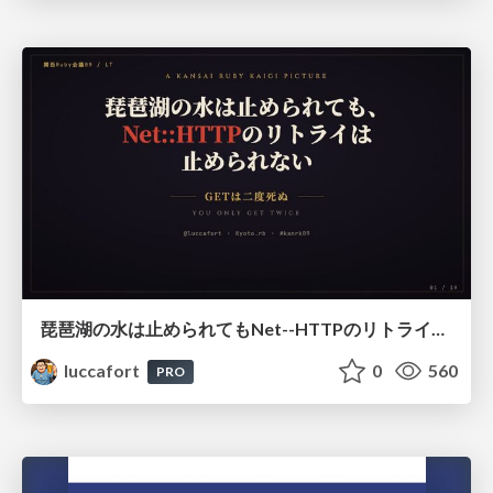
琵琶湖の水は止められてもNet--HTTPのリトライは止められない / You might be able to stop the water flow of Lake Biwa but you can't stop Net::HTTP retries
luccafort
0
560
PRO