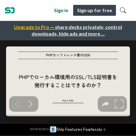
Sign in
Sign up for free
Upgrade to Pro
— share decks privately, control
downloads, hide ads and more …
·
Ship Features Fearlessly
→
SPONSORED