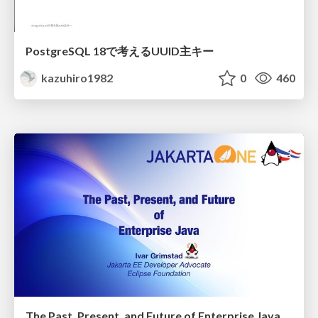
PostgreSQL 18で考えるUUID主キー
kazuhiro1982
0
460
The Past, Present, and Future of Enterprise Java