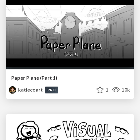
Paper Plane (Part 1)
katiecoart
1
10k
PRO