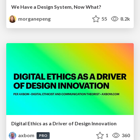
We Have a Design System, Now What?
morganepeng
55
8.2k
Digital Ethics as a Driver of Design Innovation
axbom
1
360
PRO