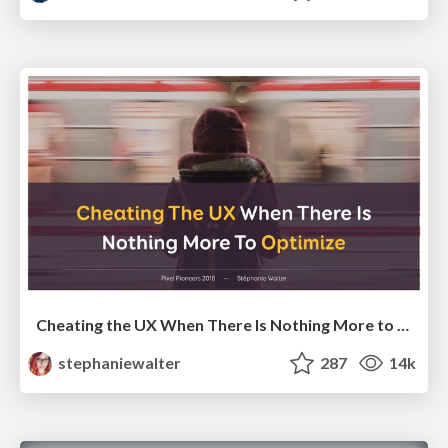
Cheating the UX When There Is Nothing More to Optimize - PixelPioneers
stephaniewalter
287
14k