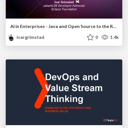
AI in Enterprises - Java and Open Source to the Rescue
ivargrimstad
0
1.4k