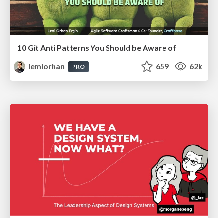
10 Git Anti Patterns You Should be Aware of
lemiorhan
659
62k
PRO