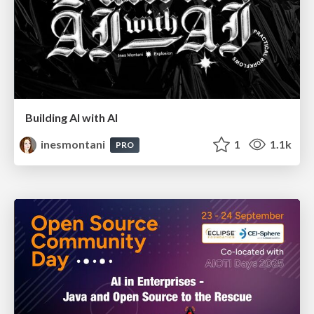
Building AI with AI
inesmontani
1
1.1k
PRO