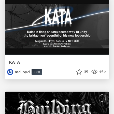
KATA
mclloyd
35
15k
PRO