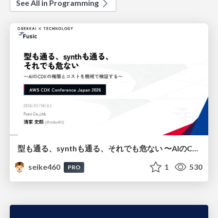
See All in Programming
型も通る、synthも通る、それでも危ない 〜AIのCDKの権限とコストを機械で検証する〜 / It Passes Type Checks, It Passes Synth Checks, but It’s Still Risky — Automatically Verifying Permissions and Costs in AI’s CDK —
seike460
1
530
PRO