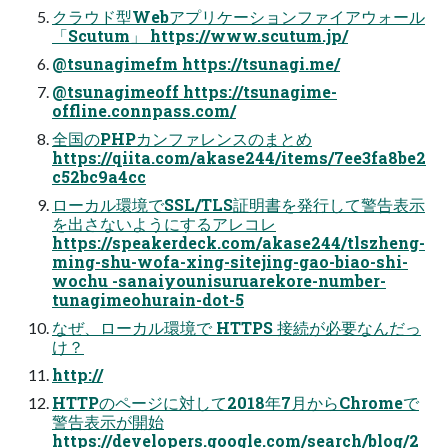
クラウド型Webアプリケーションファイアウォール
「Scutum」 https://www.scutum.jp/
@tsunagimefm https://tsunagi.me/
@tsunagimeoff https://tsunagime-
offline.connpass.com/
全国のPHPカンファレンスのまとめ
https://qiita.com/akase244/items/7ee3fa8be2
c52bc9a4cc
ローカル環境でSSL/TLS証明書を発行して警告表示
を出さないようにするアレコレ
https://speakerdeck.com/akase244/tlszheng-
ming-shu-wofa-xing-sitejing-gao-biao-shi-
wochu -sanaiyounisuruarekore-number-
tunagimeohurain-dot-5
なぜ、ローカル環境で HTTPS 接続が必要なんだっ
け？
http://
HTTPのページに対して2018年7月からChromeで
警告表示が開始
https://developers.google.com/search/blog/2