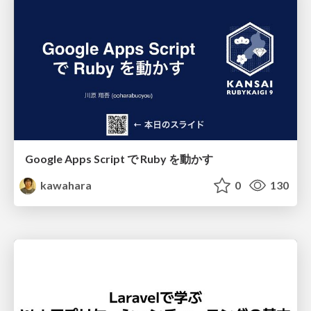
Google Apps Script で Ruby を動かす
kawahara
0
130