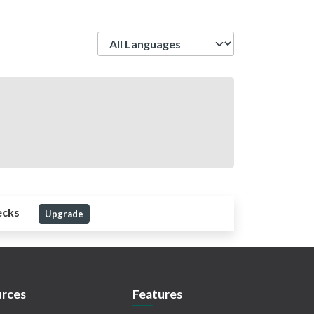
Language
ecks
Upgrade
rces
Features