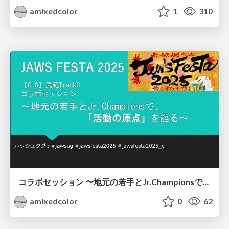
amixedcolor
1
310
コラボセッション 〜地元の若手とJr.Championsで、「活動の原点」を語る〜
amixedcolor
0
62