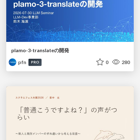
plamo-3-translateの開発
pfn
0
280
PRO