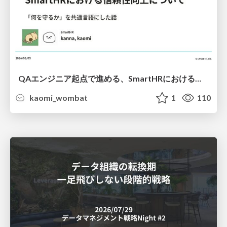
QAエンジニア起点で進める、SmartHRにおける信頼性向上について
kaomi_wombat
1
110