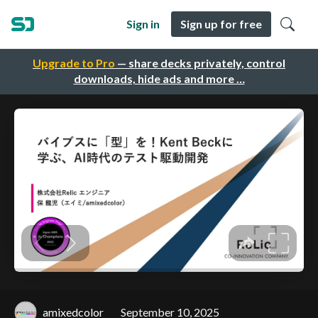
Sign in
Sign up for free
Upgrade to Pro
— share decks privately, control
downloads, hide ads and more …
amixedcolor
September 10, 2025