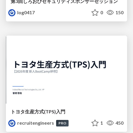
第3回しろおびセキュリティスポンサーセッション
log0417
0
150
トヨタ⽣産⽅式(TPS)⼊⾨
recruitengineers
1
450
PRO