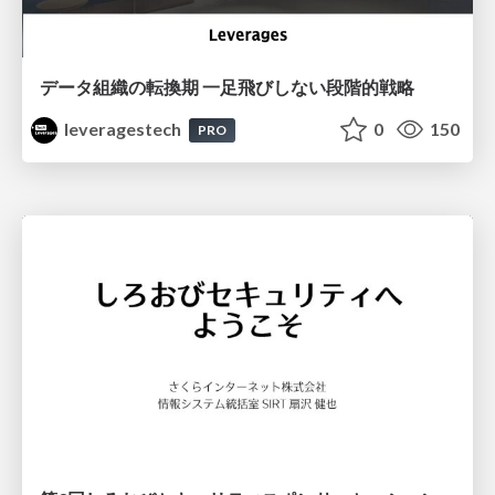
データ組織の転換期 一足飛びしない段階的戦略
leveragestech
0
150
PRO