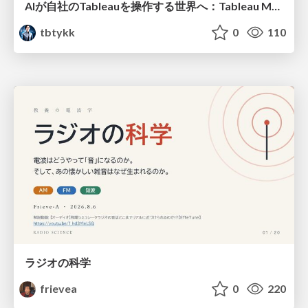
AIが自社のTableauを操作する世界へ：Tableau MCP超入門
tbtykk
0
110
ラジオの科学
frievea
0
220