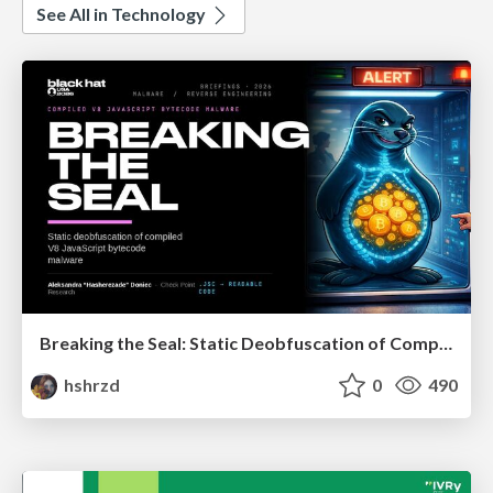
See All in Technology
Breaking the Seal: Static Deobfuscation of Compiled V8 JavaScript Bytecode Malware
hshrzd
0
490