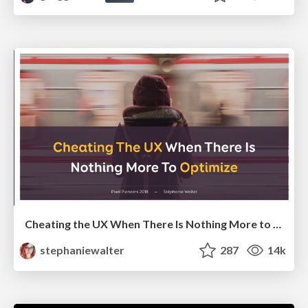
Cheating the UX When There Is Nothing More to Optimize - PixelPioneers
stephaniewalter
287
14k