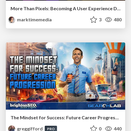
More Than Pixels: Becoming A User Experience Designer
marktimemedia
3
480
The Mindset for Success: Future Career Progression
greggifford
0
440
PRO