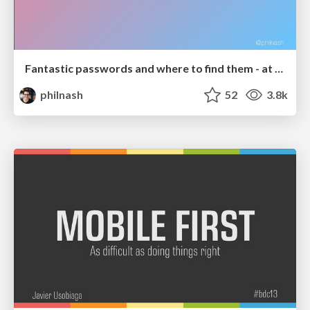
Fantastic passwords and where to find them - at NoRuKo
philnash
52
3.8k