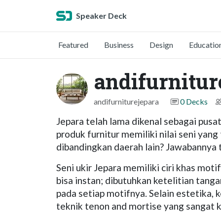
Speaker Deck
Featured
Business
Design
Educatio
andifurnitu
andifurniturejepara
0 Decks
Jepara telah lama dikenal sebagai pusat
produk furnitur memiliki nilai seni ya
dibandingkan daerah lain? Jawabannya t
Seni ukir Jepara memiliki ciri khas mot
bisa instan; dibutuhkan ketelitian tan
pada setiap motifnya. Selain estetika
teknik tenon and mortise yang sangat k