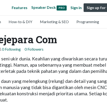
Speaker Deck
Features
Sign in
Sign up for
PRO
n
How-to & DIY
Marketing & SEO
Programming
rejepara Com
0 Following
0 Followers
 seni ukir dunia. Keahlian yang diwariskan secara tur
ng tinggi. Namun, apa sebenarnya yang membuat mebel 
erletak pada teknik pahatan yang dalam dan pemiliha
if daun yang melengkung (relung) dan detail yang san
gan manusia yang tidak bisa digantikan oleh mesin CN
, kekuatan konstruksi menjadi prioritas utama. Seti
uat.