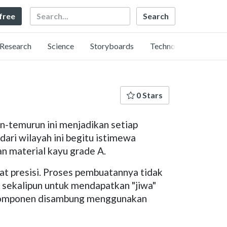
Search
 free
Research
Science
Storyboards
Technology
0 Stars
un-temurun ini menjadikan setiap
dari wilayah ini begitu istimewa
n material kayu grade A.
gat presisi. Proses pembuatannya tidak
C sekalipun untuk mendapatkan "jiwa"
ap komponen disambung menggunakan