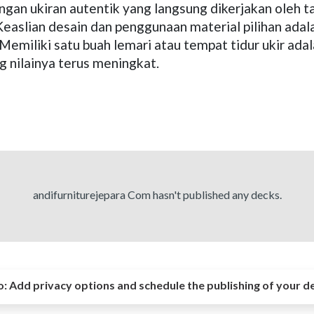
gan ukiran autentik yang langsung dikerjakan oleh t
 Keaslian desain dan penggunaan material pilihan adal
miliki satu buah lemari atau tempat tidur ukir adal
g nilainya terus meningkat.
andifurniturejepara Com hasn't published any decks.
o:
Add privacy options and schedule the publishing of your d