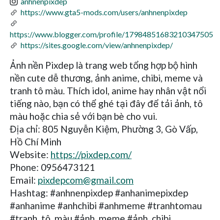
anhnenpixdep
https://www.gta5-mods.com/users/anhnenpixdep
https://www.blogger.com/profile/17984851683210347505
https://sites.google.com/view/anhnenpixdep/
Ảnh nền Pixdep là trang web tổng hợp bộ hình
nền cute dễ thương, ảnh anime, chibi, meme và
tranh tô màu. Thích idol, anime hay nhân vật nổi
tiếng nào, bạn có thể ghé tại đây để tải ảnh, tô
màu hoặc chia sẻ với bạn bè cho vui.
Địa chỉ: 805 Nguyễn Kiệm, Phường 3, Gò Vấp,
Hồ Chí Minh
Website:
https://pixdep.com/
Phone: 0956473121
Email:
pixdepcom@gmail.com
Hashtag: #anhnenpixdep #anhanimepixdep
#anhanime #anhchibi #anhmeme #tranhtomau
#tranh_tô_màu #ảnh_meme #ảnh_chibi