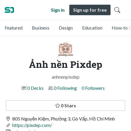
Sign in
Sign up for free
Featured
Business
Design
Education
How-to &
Ảnh nền Pixdep
anhnenpixdep
0 Decks
0 Following
0 Followers
0 Stars
805 Nguyễn Kiệm, Phường 3, Gò Vấp, Hồ Chí Minh
https://pixdep.com/