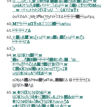
ʮݕূʯͰؾ͍ͮͨ͜ͱ w ʮϖϧιφʹ౰ͯ͸·Δਓ͸جຊతʹ࢖ͬͯ͘Ε͍ͯΔʯ w
ʮ͜ͷύλʔϯʹରԠͨ͠Β΋ͬͱར༻ऀ৳ͼͦ͏ʯ w ʮ࣮͋ͬ͸͜͜Ͱྑ͘Τϥʔग़͕ͪ͡ΌΜʜʯ
w ࠷খݶͰϦϦʔεͨ͠ͱ͜ΖʹʮՄೳੑʯ͕͋ΔϓϩμΫτ
όοΫϩάΛੵΜͰ͍͘ɺ࣍Ҏ߱ͷεϓϦϯτͰ࡞ͬͯΈΔ ΍͍͖ͬͯʮυϯʂʯ
͜Μͳײ͡Ͱ αΠΫϧΛճ͍ͯͬͨ͠ ΍͍͖ͬͯʮυϯʂʯ
 ;Γ͔͑Δ
͜͜·Ͱ͸ࣄ࣮Λ࿩ͨ͠ wʮ͏·͍ͬͨ͘͜ͱʯ wʮ΋ͬͱ͏·͘΍Εͨ͜ͱʯ w;Γ͔͍͑ͬͯ͘ʂ
;Γ͔͑Δ
͏·͍ͬͨ͘͜ͱ
w Ϣʔβʔ๚໰ w
͍ͭ΋ͷૢ࡞Λͯ͠΋Β͏࢖͍࢝Ίͯ΋Β͏ʢॳΊͯ࢖͏ػೳʣ
ˠԿΛ͍͔ͨ͠Կʹ໎͍ͬͯΔ͔Λ੠ʹग़ͯ͠΋Β͍ͳ͕ΒਐΊͨ w
Ϛ΢εΧʔιϧͷ໎͍ํ΍ϝχϡʔͷબͼํͳͲࡉ͔͍ͱ͜Ζ͔Β
ʮϢʔβʔͷ໎͍ʯΛײ͡औΕΔ w
αʔϏεΛ࢖͍ͬͯΔҎ֎ͷ෺ཧతͳಈ࡞΋஌ΕΔ 😆 ;Γ͔͑Δ
Ϣʔβʔͱ࿩Λ͢Δ
w ΦϯϥΠϯϛʔςΟϯά w
ϢʔβʔରԠʹϥδΦࢀՃͤͯ͞΋Β͏ʢޱΛڬΉ͜ͱ΋͋Δʣ w
ΦϯϘʔσΟϯάதɺͪ͜ΒͷࢦࣔʹϢʔβʔ͕ʮʁʯͱͳ͍ͬͯΔ
ͷ͕ΦϯϥΠϯӽ͠Ͱ΋Θ͔Δɺ੠৭Ͱ൑அ͕Ͱ͖Δ w