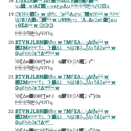
ΤϯδχΞͷࣗ෼͕ 10ͱͯ͠௅ઓ͢Δʂʂ ࣍ͷࣗ෼ͷ΍͍͖͍ͬͯͨ͜ͱ͸
ʮܖ໿্ͷަবΑΓ΋ސ٬ͱͷڠௐΛʯ ͋Β͢͡ʮϤʔΠʯ
৽͍͠νʔϜͰ೚͞Εͨ͜ͱ w ओཁػೳͷͭΛվળɾ޲্͍ͯ͘͠νʔϜ w ར༻
ϢʔβʔΛ΋ͬͱ૿΍͍ͨ͠ w ʮ999ͱ͍͏৽ػೳΛ࡞Δͱྑ͍ͷͰ͸ͳ͍͔ʁʯ
ͱ͍ΘΕΔ w 🧐🧐🧐
͋Β͢͡ʮϤʔΠʯ
BTVNJLBN͸͔Μ͕͑ͨɾɾɾ w ͳΜͰͦΕΛ։ൃ͢ΔΜ͚ͩͬʁ w
΋ͪΖΜ༗༻ͳػೳͰ͸͋Δ͕ɺ ࠓϢʔβʔ͕ٻΊ͍ͯΔ͜ͱͳͷͩΖ͏͔ʁ w
ΩϣϜϦϦʔεʹͳΔ༧ײ͕ͨ͠ w
ݴΘΕ͍ͯΔͷ͸)08Ͱ͔͠ͳ͍ͷͰɺ ຊ౰ʹͦΕͰߦ͔͘Λ໛ࡧ͍ͯ͘͜͠ͱʹͨ͠
͋Β͢͡ʮϤʔΠʯ
BTVNJLBN͸͔Μ͕͑ͨɾɾɾ w ͳΜͰͦΕΛ։ൃ͢ΔΜ͚ͩͬʁ w
΋ͪΖΜ༗༻ͳػೳͰ͸͋Δ͕ɺ ࠓϢʔβʔ͕ٻΊ͍ͯΔ͜ͱͳͷͩΖ͏͔ʁ w
ΩϣϜϦϦʔεʹͳΔ༧ײ͕ͨ͠ w
ݴΘΕ͍ͯΔͷ͸)08Ͱ͔͠ͳ͍ͷͰɺ ຊ౰ʹͦΕͰߦ͔͘Λ໛ࡧ͍ͯ͘͜͠ͱʹͨ͠ ŷžʙ
͋Β͢͡ʮϤʔΠʯ
BTVNJLBN͸͔Μ͕͑ͨɾɾɾ w ͳΜͰͦΕΛ։ൃ͢ΔΜ͚ͩͬʁ w
΋ͪΖΜ༗༻ͳػೳͰ͸͋Δ͕ɺ ࠓϢʔβʔ͕ٻΊ͍ͯΔ͜ͱͳͷͩΖ͏͔ʁ w
ΩϣϜϦϦʔεʹͳΔ༧ײ͕ͨ͠
ݴΘΕ͍ͯΔͷ͸8)"5Ͱ͔͠ͳ͍ w ຊ౰ʹͦΕͰߦ͔͘Λ໛ࡧ͍ͯ͘͜͠ͱʹͨ͠ ŷžʙ