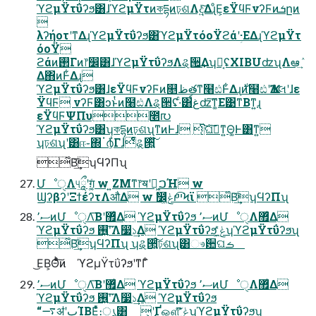
ϓϩμΫτΰʔϧ͸ɺϓϩμΫτͷকདྷͷঢ়ଶΛද͍ͯ͠ΔɻͦΕ͕εΫϥϜνʔϜͷܭըͷ

λʔήοτʹͳΔɻϓϩμΫτΰʔϧ͸ϓϩμΫτόοΫϩάʹؚ·ΕΔɻϓϩμΫτ
όοΫ
ϩάͷ࢒Γͷ෦෼͸ɺϓϩμΫτΰʔϧΛୡ੒͢ΔʮԿ͔ʢXIBUʣʯΛఆٛ͢
Δ΋ͷͰ͋Δɻ
ϓϩμΫτΰʔϧ͸ɺεΫϥϜνʔϜͷ௕ظతͳ໨ඪͰ͋Δɻ࣍ͷ໨ඪʹҠΔલʹɺε
ΫϥϜ νʔϜ͸ͻͱͭͷ໨ඪΛୡ੒ʢ·ͨ͸์غʣ͠ͳ͚Ε͹ͳΒͳ͍ɻ
εΫϥϜΨΠυ೥൛
ϓϩμΫτΰʔϧ͸ʮকདྷͷঢ়ଶʯͳͷͰɺ ͔ͭ͠ଘࡏ͠ͳ͍Θ͚Ͱ͸ͳ͍
ʮঢ়ଶʯʹ͸ஈ֊΍ॱ൪͕͋Γɺͭͣͭୡ੒͍ͯ͘͠
͋Β͢͡ʮϤʔΠʯ
ՄೳੑΛ୳ཱྀ͢ʹग़͔͚ͨ w ͍ΖΜͳ෦ॺʹฉ͖ࠐΉ w
ϢʔβʔʹΞϯέʔτΛऔΔ w ࣗ෼͕ݟ͖ͯͨɾײͨ͡Ϟϊ ͋Β͢͡ʮϤʔΠʯ
ސ٬ͷՄೳੑΛ͞Βʹ޿͛Δ ϓϩμΫτΰʔϧ ސ٬ͷՄೳੑΛ޿͛Δ
ϓϩμΫτΰʔϧ ࢖͍ʹ͘͞Λ෷১͢Δ ϓϩμΫτΰʔϧ ݟ͖͑ͯͨʮϓϩμΫτΰʔϧʯ
͋Β͢͡ʮϤʔΠʯ ʮୡ੒͍ͨ͠ঢ়ଶʯ͸ෳ਺ଘࡏ
͜ΕΒ͕Θͨͨͪ͠ͷ ϓϩμΫτΰʔϧʹͳΓͦ͏
ސ٬ͷՄೳੑΛ͞Βʹ޿͛Δ ϓϩμΫτΰʔϧ ސ٬ͷՄೳੑΛ޿͛Δ
ϓϩμΫτΰʔϧ ࢖͍ʹ͘͞Λ෷১͢Δ ϓϩμΫτΰʔϧ
“࠷ॳʹٻΊΒΕ͍ͯͨ։ൃ͸ ͜͜ʹҐஔ͍ͯͦ͠͏ ݟ͖͑ͯͨʮϓϩμΫτΰʔϧʯ