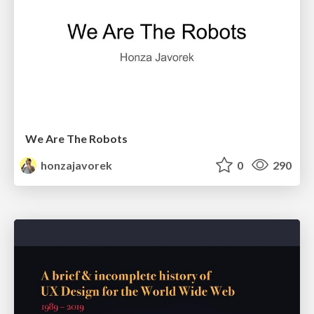
We Are The Robots
honzajavorek
0
290