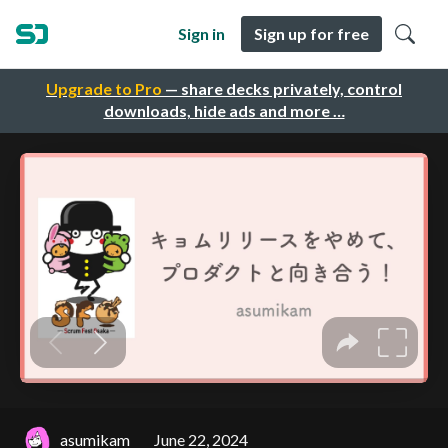
Sign in
Sign up for free
Upgrade to Pro
— share decks privately, control
downloads, hide ads and more …
asumikam
June 22, 2024