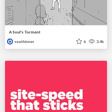
A Soul's Torment
seathinner
6
3.4k