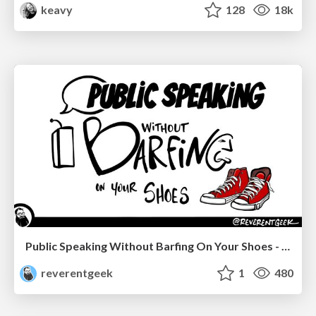
keavy
128
18k
Public Speaking Without Barfing On Your Shoes - THAT 2023
reverentgeek
1
480