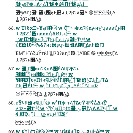
෺ཧతͳಈ࡞ΛݟΔͨΊʹ͸ΦϑϥΠϯʹ͸ྼΔ͕ɺ
෺ཧతͳڑ཭ײ͸ӽ͑΍͍͢ͷͰ֤஍ͷϢʔβʔͷ੠͕͖͚Δ 😆 ;Γ͔͑Δ
Ϣʔβʔͱ࿩Λ͢Δ
w ΤϯδχΞͱҰॹʹ΍ͬͨ w Θ͕ͨͨͪ͠࠷ॳͷαʔϏεݚमͷͱ͖ʹʮʁʁʁʯͩͬͨ͜ͱ͸
Ϣʔβʔʹͱͬͯ΋ʮʁʁʁʯͩΑͶɺͱ͍͏͜ͱ w
ʮͦΕ͸10%&7ͷ࢓ࣄʂʯͱ੹೚Λ۠੾Γ͗͢ΔͷͰ͸ͳ͘ɺ
ΈΜͳͰϓϩμΫτͷͨΊʹϢʔβʔͷղ૾౓্͛Λ࢝ΊΒΕͨ 😆 ;Γ͔͑Δ
Ϣʔβʔͱ࿩Λ͢Δ
w ΍ͬͺΓࣗ෼ͷαʔϏεΛ࢖ͬͯ͘Ε͍ͯΔϢʔβʔͱ
௚઀ձ͍ͬͯͳ͍ͱ͍͏ͷ͸ҟৗͩͬͨͳͱվΊͯࢥ͏ w
ࣗ෼͕஌Βͳ͔ͬͨυϝΠϯͷཧղ͕ਐΜͩΓɺ࣮͸ݟ͑ ͍ͯͳ͔ͬͨ՝୊΋ݟ͖͑ͯͨΓɺٯʹ͕͜͜ັྗʹͳΔ
ͳɺͱ͍͏఺͕Έ͑ͨΓ w ͔ͳΓྑ͍ମݧͩͬͨʢ؀ڥˍ࣌ؒΛ͘Εͨاۀʹײँʜʣ
😆 ;Γ͔͑Δ Ϣʔβʔͱ࿩Λ͢Δ
εΫϥϜ΁ͷཧղ͕૿ͨ͠ 😆 w ͨͩΠϕϯτΛ͜ͳ͍ͯ͠ΔεΫϥϜʢ͋Δ͋Δʜ👂
⚡ʣͰ͸ͳ͘ w ͭͭͷΠϕϯτ΍੍࡞෺͕ͳͥ͋Δ͔ΛΑΓཧղͨ͠ w
4.΍͍͚ͬͯͨͩ͡Όؾ͚ͮͳ͔ͬͨɺ ʮ͜͏͍͏͜ͱ͔ʜʯͱᡰʹམͪΔײ͕͋ͬͨ͡
;Γ͔͑Δ
w εϓϦϯτϨϏϡʔ w ʮίεύͷྑ͍zݕূzʯ͕Ͱ͖Δ w