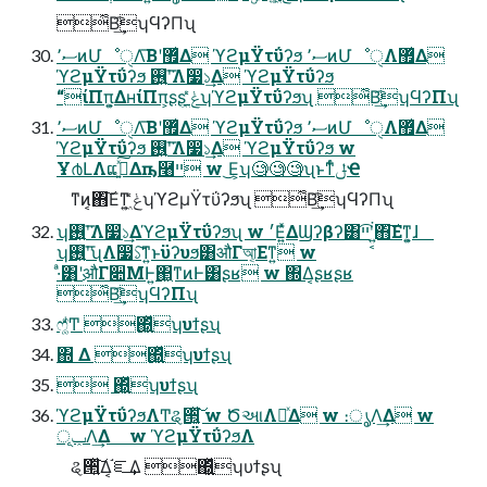
͋Β͢͡ʮϤʔΠʯ
ސ٬ͷՄೳੑΛ͞Βʹ޿͛Δ ϓϩμΫτΰʔϧ ސ٬ͷՄೳੑΛ޿͛Δ
ϓϩμΫτΰʔϧ ࢖͍ʹ͘͞Λ෷১͢Δ ϓϩμΫτΰʔϧ
“ίΠπ͕͍ΔʜίΠπ͕ʂʂ ݟ͖͑ͯͨʮϓϩμΫτΰʔϧʯ ͋Β͢͡ʮϤʔΠʯ
ސ٬ͷՄೳੑΛ͞Βʹ޿͛Δ ϓϩμΫτΰʔϧ ސ٬ͷՄೳੑΛ޿͛Δ
ϓϩμΫτΰʔϧ ࢖͍ʹ͘͞Λ෷১͢Δ ϓϩμΫτΰʔϧ w
Ұ൪ԼΛແࢹ͍ͯ͠Δҧ࿨ײ w ͜Ε͕ʮ🧐🧐🧐ʯͱͳͬͨݪҼ
ͳͷ͔΋͠Εͳ͍ ݟ͖͑ͯͨʮϓϩμΫτΰʔϧʯ ͋Β͢͡ʮϤʔΠʯ
ʮ࢖͍ʹ͘͞Λ෷১͢ΔϓϩμΫτΰʔϧʯ w ׳Ε͍ͯΔϢʔβʔ͸ײ͡ʹ͍͔͘΋͠Εͳ͍͕ɺ
ʮ࢖͍ʹ͘͞ʯΛ෷১͠ͳ͍ͱϋʔυϧ͸औΓআ͔Εͳ͍ w
·ͣ͸͜͜ʹऔΓ૊ΜͰ͍͘΂͖ͳͷͰ͸ʂʁ w ΍Δ͔ʂʁʂʁ
͋Β͢͡ʮϤʔΠʯ
ෆ͚҆ͩͲ ΍͍͖ͬͯʮυϯʂʯ
΍ Δ ΍͍͖ͬͯʮυϯʂʯ
 ΍͍͖ͬͯʮυϯʂʯ
ϓϩμΫτΰʔϧΛͲ͏ୡ੒͍͔ͯ͘͠ w ԾઆΛཱͯΔ w ։ൃΛ͢Δ w
ݕূΛ͢Δ w ϓϩμΫτΰʔϧΛ
ୡ੒͍ͯ͠Δ͔֬ೝ͢Δ ΍͍͖ͬͯʮυϯʂʯ