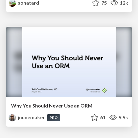
sonatard
75
12k
Why You Should Never Use an ORM
jnunemaker
61
9.9k
PRO