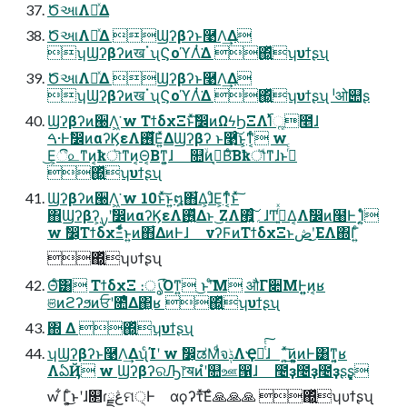
ԾઆΛཱͯΔ
ԾઆΛཱͯΔ Ϣʔβʔͱ࿩Λ͢Δ
ʮϢʔβʔͷखॱʯϚοϓΛͭ͘Δ ΍͍͖ͬͯʮυϯʂʯ
ԾઆΛཱͯΔ Ϣʔβʔͱ࿩Λ͢Δ
ʮϢʔβʔͷखॱʯϚοϓΛͭ͘Δ ΍͍͖ͬͯʮυϯʂʯ ˡओ୊ʂ
Ϣʔβʔͷ੠Λ͖͘ w ΤϯδχΞͱͯࣗ͠෼ͷΩϟϦΞΛ࢝Ίͯૣ೥ɺ
ࠓ·Ͱࣗ෼ͷαʔϏεΛ࢖ͬͯ͘Ε͍ͯΔϢʔβʔ ͱ࿩ͨ͜͠ͱ͕ͳ͔ͬͨ w
͜Ε͕ී௨ͳͷ͔ҟৗͳͷ͔Θ͔Βͳ͍͕ɺ ௚ۙͷࢲ͔Βͨ͠Βҟৗͩͳɺͱࢥͬͨ
΍͍͖ͬͯʮυϯʂʯ
Ϣʔβʔͷ੠Λ͖͘ w 10ͱͯ͠ͱ͍͏໘΋͋Δ͕ɺͦΕ͕ͳ͔ͬͨͱͯ͠
΋Ϣʔβʔ͕࣮ࡍʹࣗ෼ͷαʔϏεΛ࢖͍ͬͯΔͱ ͜ΖΛ؍࡯͍ͨ͠ɺͲ͏ࢥ͍ͬͯΔ͔Λࣗ෼ͷ໨Ͱ ͔֬Ί͍ͨ
w ࣗ෼͕ΤϯδχΞͩͬͨͱ͍͏ͷ΋͋ΔͷͰɺ νʔϜͷΤϯδχΞͱڞʹ͜ΕΛ΍Γ͍ͨ
΍͍͖ͬͯʮυϯʂʯ
Θͨ͠͸ ΤϯδχΞ ։ൃ͡Όͳ͍ ͜ͱʹͨ͘͞Μ औΓ૊ΜͰ͍͍ͷ͔ʁ
ଞͷϩʔϧͷਓʹ೚ͤΔ΂͖ʁ ΍͍͖ͬͯʮυϯʂʯ
΍ Δ ΍͍͖ͬͯʮυϯʂʯ
ʮϢʔβʔͱ࿩Λ͢ΔʯͨΊʹ w ࣗ෼͕ಡΜͩจݙΛҾ༻ͭͭ͠ɺ ͜͏͍ͯ͘͠ͷ͕͍͍ͷͰ͸ͳ͍͔ʁ
ΛఏҊ w ϢʔβʔରԠ෦ॺͷํʹ௚ஊ൑ɺ ೤ҙ೤ҙ೤ҙʂʂ͏͓͓͓͓
w ͋Γ͕͍ͨ͜ͱʹɺ௒ɾڠྗମ੍Ͱ αϙʔτͯ͘͠Εͨ🙏🙏🙏 ΍͍͖ͬͯʮυϯʂʯ