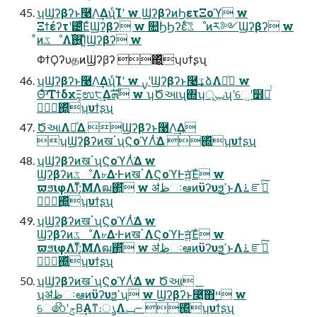
ʮϢʔβʔͱ࿩Λ͢ΔʯͨΊʹ w ϢʔβʔͷϦετΞοϓ w
Ξϯέʔτʹ౴͑ͯ͘ΕͨϢʔβʔ w ௚ۙϦϦʔεͨ͠ػೳͷར༻Ϣʔβʔ w
ͦͷػೳΛ࢖͍࢝Ί͍ͨϢʔβʔ w
ΦϯϘʔυதͷϢʔβʔ ΍͍͖ͬͯʮυϯʂʯ
ʮϢʔβʔͱ࿩Λ͢ΔʯͨΊʹ w ࣮ࡍʹϢʔβʔͱ࿩͢ػձΛಘͨ w
Θͨ͠ʴΤϯδχΞ͕ಉ੮͢Δܗࣜ w ʮԾઆʯ΍ʮݕূʯʹେ͍ʹ໾ཱͬͨ
΍͍͖ͬͯʮυϯʂʯ
ԾઆΛཱͯΔ Ϣʔβʔͱ࿩Λ͢Δ
ʮϢʔβʔͷखॱʯϚοϓΛͭ͘Δ ΍͍͖ͬͯʮυϯʂʯ
ʮϢʔβʔͷखॱʯϚοϓΛͭ͘Δ w
ϢʔβʔͷػೳΛ৮Δ·ͰͷखॱΛϚοϓͰॻ͍ͯΈͨ w
ϖϧιφΛܾΊͯ;ͤΜΛฒ΂͍ͯ͘ w ॳظઃఆͷϋʔυϧ͕ߴ͍͜ͱΛ࠶ೝࣝͨ͠
΍͍͖ͬͯʮυϯʂʯ
ʮϢʔβʔͷखॱʯϚοϓΛͭ͘Δ w
ϢʔβʔͷػೳΛ৮Δ·ͰͷखॱΛϚοϓͰॻ͍ͯΈͨ w
ϖϧιφΛܾΊͯ;ͤΜΛฒ΂͍ͯ͘ w ॳظઃఆͷϋʔυϧ͕ߴ͍͜ͱΛ࠶ೝࣝͨ͠
΍͍͖ͬͯʮυϯʂʯ
ʮϢʔβʔͷखॱʯϚοϓΛͭ͘Δ w Ծઆ
ʮॳظઃఆͷϋʔυϧ͕ߴ͍ʯ w Ϣʔβʔͱ࿩͍ͯͯ͠΋࣮ײ w
େ෯ʹݮΒ͢Α͏ͳ։ൃΛݕ౼ ΍͍͖ͬͯʮυϯʂʯ