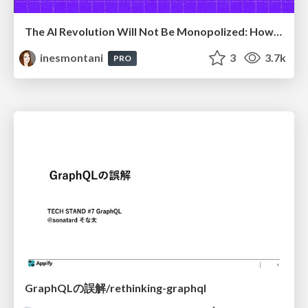
The AI Revolution Will Not Be Monopolized: How open-source beats economies of scale, even for LLMs
inesmontani
3
3.7k
PRO
GraphQLの誤解/rethinking-graphql