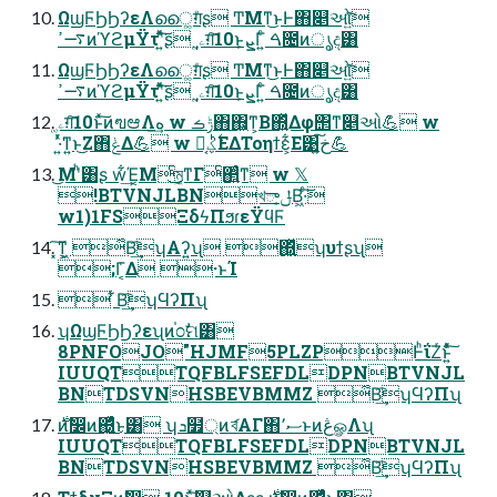
ΩϣϜϦϦʔεΛൈ͚ग़ͤʂ ͲΜͳ͜ͱͰ΋௅ઓ͍ͯ͘͠
࠷ߴͷϓϩμΫτʹ͍ͯͧ͘͠ʂ ˌۦ͚ग़͠10ͱܨ͕Γ͍ͨ ࠓ೔ͷൃද͸
ΩϣϜϦϦʔεΛൈ͚ग़ͤʂ ͲΜͳ͜ͱͰ΋௅ઓ͍ͯ͘͠
࠷ߴͷϓϩμΫτʹ͍ͯͧ͘͠ʂ ˌۦ͚ग़͠10ͱܨ͕Γ͍ͨ ࠓ೔ͷൃද͸
ۦ͚ग़͠10ͱͯ͠ͷฃಆΛه͢ w ݱࡏ΋΋͕͖ͳ͕Β΍͍ͬͯΔφ΢ͳ௅ઓ💪 w
͏·͍ͬͯ͘ͳ͍ͱ͜Ζ΋ݟͤΔ💪 w Կ͔࣋ͪؼΕΔΤοηϯε͕͋Ε͹خ͍͠💪
͜Μʹͪ͸ʂ w͋͢Έ͔Μͨ͜ম͖͔ͳΓͨ΂͍ͨͳ w 𝕏
!BTVNJLBNখాݪ͔Β͖·ͨ͠
w1)1FSΞδϟΠϧɾεΫϥϜ
͓͠ͳ͕͖ ͋Β͢͡ʮΑʔ͍ʯ ΍͍͖ͬͯʮυϯʂʯ
;Γ͔͑Δ ·ͱΊ
 ͋Β͢͡ʮϤʔΠʯ
ʮΩϣϜϦϦʔεʯͷ֓೦ࣗମ͸
8PNFOJO"HJMF5PLZPͰͪΐΖͬͱ͍ͯͨ͠
IUUQTTQFBLFSEFDLDPNBTVNJL
BNTDSVNHSBEVBMMZ ͋Β͢͡ʮϤʔΠʯ
IUUQTTQFBLFSEFDLDPNBTVNJL
BNTDSVNHSBEVBMMZ ͋Β͢͡ʮϤʔΠʯ