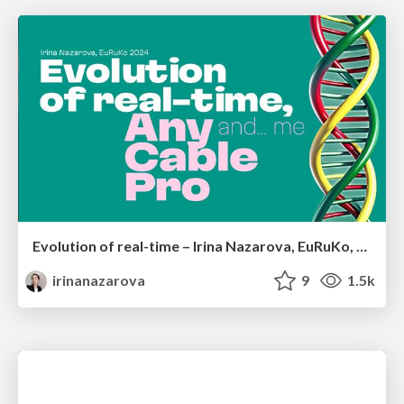
Evolution of real-time – Irina Nazarova, EuRuKo, 2024
irinanazarova
9
1.5k