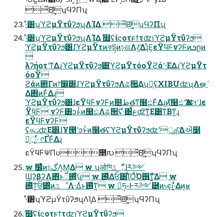
͋Β͢͡ʮϤʔΠʯ
·ͣ͸ʮϓϩμΫτΰʔϧʯΛܾΊΔ ͋Β͢͡ʮϤʔΠʯ
·ͣ͸ʮϓϩμΫτΰʔϧʯΛܾΊΔ ֬໿ʢίϛοτϝϯτʣɿϓϩμΫτΰʔϧ
ϓϩμΫτΰʔϧ͸ɺϓϩμΫτͷকདྷͷঢ়ଶΛද͍ͯ͠ΔɻͦΕ͕εΫϥϜνʔϜͷܭըͷ

λʔήοτʹͳΔɻϓϩμΫτΰʔϧ͸ϓϩμΫτόοΫϩάʹؚ·ΕΔɻϓϩμΫτ
όοΫ
ϩάͷ࢒Γͷ෦෼͸ɺϓϩμΫτΰʔϧΛୡ੒͢ΔʮԿ͔ʢXIBUʣʯΛఆٛ͢
Δ΋ͷͰ͋Δɻ
ϓϩμΫτΰʔϧ͸ɺεΫϥϜνʔϜͷ௕ظతͳ໨ඪͰ͋Δɻ࣍ͷ໨ඪʹҠΔલʹɺε
ΫϥϜ νʔϜ͸ͻͱͭͷ໨ඪΛୡ੒ʢ·ͨ͸์غʣ͠ͳ͚Ε͹ͳΒͳ͍ɻ
εΫϥϜνʔϜ
ʢதུʣ͜Ε͸ɺҰ౓ʹͻͱͭͷ໨తʢϓϩμΫτΰʔϧʣʹूத͍ͯ͠Δઐ໳
Ո͕ू·ͬͨ ୯ҐͰ͋Δɻ
εΫϥϜΨΠυ೥൛ ͋Β͢͡ʮϤʔΠʯ
w ࣗ෼ͨͪͷঢ়گΛ͔Μ͕͑Δ w ʮओཁػೳ͕ͩɺར༻
ϢʔβʔΛ΋ͬͱ૿΍͍ͨ͠ʯ w ࢖͍ͬͯΔਓ͸ΊͪΌͪ͘Ό࢖͍͜ͳ͍ͯ͠Δ w
࢖͍ͬͯͳ͍ਓ͸ͦͷػೳΛ·Δͬͱ࢖͍ͬͯͳ͍ w Կ͕ཧ༝Ͱར༻཰ͷ৳ͼ͕ࢭ·͍ͬͯΔͷ͔ʁ
·ͣ͸ʮϓϩμΫτΰʔϧʯΛܾΊΔ ͋Β͢͡ʮϤʔΠʯ
֬໿ʢίϛοτϝϯτʣɿϓϩμΫτΰʔϧ