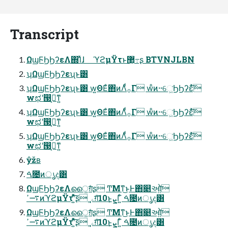
Transcript
ΩϣϜϦϦʔεΛ΍Ίͯɺ ϓϩμΫτͱ޲͖߹͏ʂ BTVNJLBN
ʮΩϣϜϦϦʔεʯͱ͸
ʮΩϣϜϦϦʔεʯͱ͸ w͍ΘΕͨ΋ͷΛͨͩ࡞Γ wͦͷ··େ͖͘ϦϦʔεͯ͠
wಛʹ൓ڹ͕ͳ͍
ʮΩϣϜϦϦʔεʯͱ͸ w͍ΘΕͨ΋ͷΛͨͩ࡞Γ wͦͷ··େ͖͘ϦϦʔεͯ͠
wಛʹ൓ڹ͕ͳ͍
ʮΩϣϜϦϦʔεʯͱ͸ w͍ΘΕͨ΋ͷΛͨͩ࡞Γ wͦͷ··େ͖͘ϦϦʔεͯ͠
wಛʹ൓ڹ͕ͳ͍
ŷžʙ
ࠓ೔ͷൃද͸
ΩϣϜϦϦʔεΛൈ͚ग़ͤʂ ͲΜͳ͜ͱͰ΋௅ઓ͍ͯ͘͠
࠷ߴͷϓϩμΫτʹ͍ͯͧ͘͠ʂ ˌۦ͚ग़͠10ͱܨ͕Γ͍ͨ ࠓ೔ͷൃද͸
ΩϣϜϦϦʔεΛൈ͚ग़ͤʂ ͲΜͳ͜ͱͰ΋௅ઓ͍ͯ͘͠
࠷ߴͷϓϩμΫτʹ͍ͯͧ͘͠ʂ ˌۦ͚ग़͠10ͱܨ͕Γ͍ͨ ࠓ೔ͷൃද͸