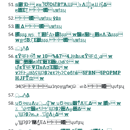
ຊ౰ʹ͜ΕͰ ͍͍ͷ͔ʁ ΊͪΌΊͪΌίέͯͨΒͲ͏͠Α͏ɺɺɺ ݴ͏͜ͱΛฉ͍͍ͯͨํ͕͍͍ͷ͔ɺɺ ؒҧ͍ͬͯΔ
ͷ͔΋͠Εͳ͍ ΍͍͖ͬͯʮυϯʂʯ
΍͍͖ͬͯʮυϯʂʯ ŷžʙ
΍ Δ ΍͍͖ͬͯʮυϯʂʯ
΍͍ͬͯ͘ʂʂʂ͏͓͓͓͓͓ w͕͜͜େ͖ͳ՝୊Ͱ͋Δ͜ͱ͸ࣗ໌ʂʂʂ wࣗ෼ͷ໨Ͱݟͨ΋ͷΛ৴͡Δʂʂʂ
wࣦഊͨ͠Β;Γ͔͑Ε͹͍͍ʂʂʂ ΍͍͖ͬͯʮυϯʂʯ
։ൃΛ͢Δ
εΫϥϜͰਐΊ͍ͯͬͨ w 10%&74.ɺશһʮεΫϥϜʯܦݧ͕͋ͬͨ w
஌ࣝ޲্΁ͷऔΓ૊Έ͸ܧଓతʹߦ͏ w
վΊͯεΫϥϜΨΠυΛಡΈ௚͢ w
νʔϜͰྠಡձʢϢʔβʔετʔϦʔϚοϐϯά5FBN5PQPMP
HJFTʣ w
34(5աڈηογϣϯͷࢹௌձ ΍͍͖ͬͯʮυϯʂʯ
ݕূΛ͢Δ
ʮԾઆʯΛʮݕূʯ͍ͯ͘͠ w ʮԾઆʯ͸Ͳ͏͔ͩͬͨΛ֬ೝ͢Δ w ΍ͬͨ͜ͱ w
ػೳվળͨ͠෦෼ͷར༻Ϣʔβʔ਺Λௐ΂Δ w
࣮ࡍʹϢʔβʔͷ؀ڥʹೖͬͯཤྺΛݟΔ w
࣮ࡍʹϢʔβʔʹ࿩Λ͖͍ͯΈΔ ΍͍͖ͬͯʮυϯʂʯ