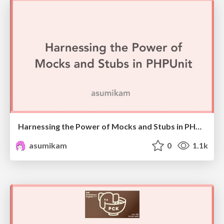
Harnessing the Power of Mocks and Stubs in PHPUnit / #laravellivejp
asumikam
0
1.1k