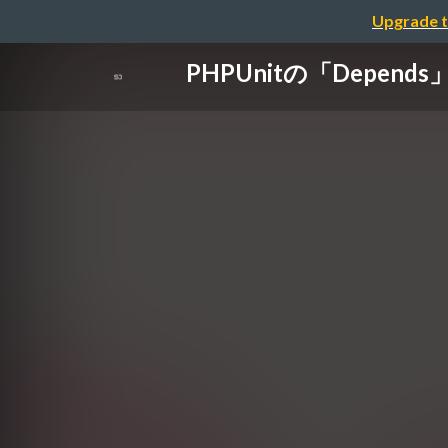
Upgrade t
PHPUnitの「Depe