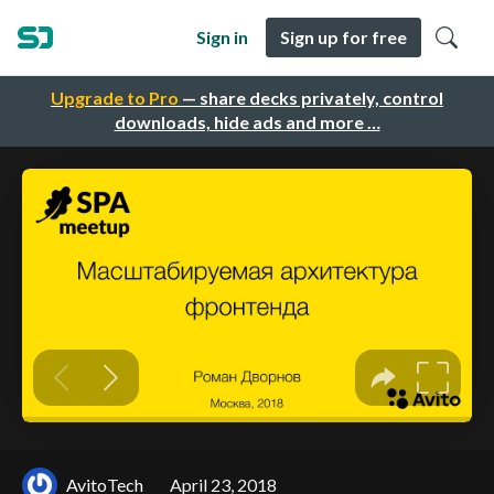
Sign in
Sign up for free
Upgrade to Pro
— share decks privately, control
downloads, hide ads and more …
AvitoTech
April 23, 2018