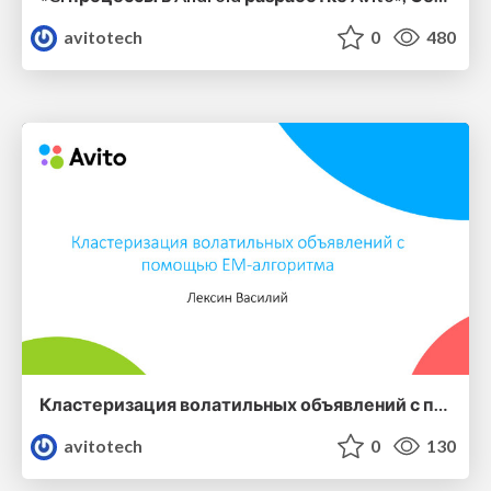
avitotech
0
480
Кластеризация волатильных объявлений с помощью EM-алгоритма — Василий Лексин (Avito)
avitotech
0
130