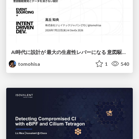
AI時代に設計が 最大の生産性レバーになる 意図駆動開発とデータを消さない設計｜Don't Delete Your Data or Your Intent — Design as the Deepest Lever in the AI Era
tomohisa
1
540