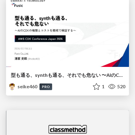
型も通る、synthも通る、それでも危ない 〜AIのCDKの権限とコストを機械で検証する〜 / It Passes Type Checks, It Passes Synth Checks, but It’s Still Risky — Automatically Verifying Permissions and Costs in AI’s CDK —
seike460
1
520
PRO