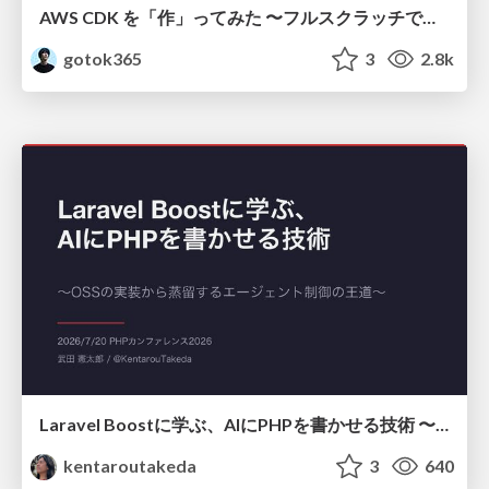
AWS CDK を「作」ってみた 〜フルスクラッチで見えた CDK の裏側〜 / aws-cdk-from-scratch
gotok365
3
2.8k
Laravel Boostに学ぶ、AIにPHPを書かせる技術 〜OSSの実装から蒸留するエージェント制御の王道〜
kentaroutakeda
3
640