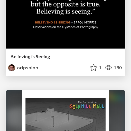
Believing is Seeing
oripsolob
1
180