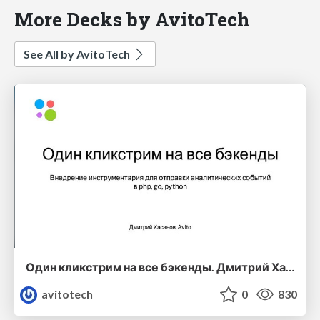
More Decks by AvitoTech
See All by AvitoTech
Один кликстрим на все бэкенды. Дмитрий Хасанов (Авито)
avitotech
0
830