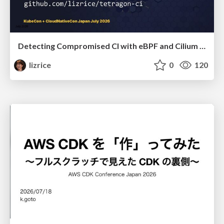
Detecting Compromised CI with eBPF and Cilium Tetragon
lizrice
0
120