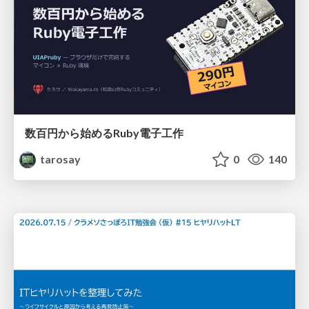
数百円から始めるRuby電子工作
tarosay
0
140