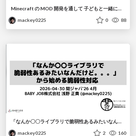
Minecraft の MOD 開発を通して 子どもと一緒に考えるシステム開発について / Thinking About System Development with Children #jjug_ccc
mackey0225
0
88
「なんか〇〇ライブラリで脆弱性あるみたいなんだけど。。。」から始める脆弱性対応 / First Steps in Vulnerability Response
mackey0225
2
160