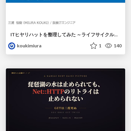
ITヒヤリハットを整理してみた ～ライフサイクルと原因から考える再発防止策～
koukimiura
1
140