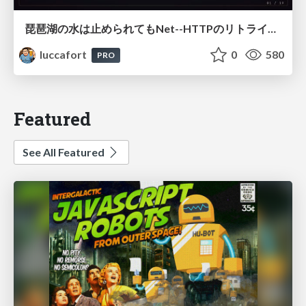
琵琶湖の水は止められてもNet--HTTPのリトライは止められない / You might be able to stop the water flow of Lake Biwa but you can't stop Net::HTTP retries
luccafort
0
580
PRO
Featured
See All Featured