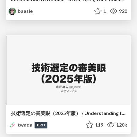
baasie
1
920
技術選定の審美眼（2025年版） / Understanding the Spiral of Technologies 2025 edition
twada
119
120k
PRO