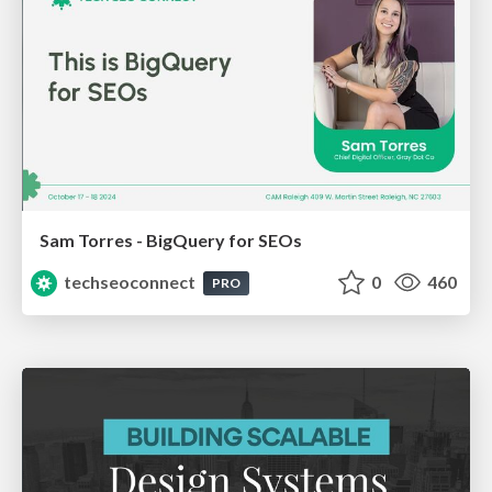
Sam Torres - BigQuery for SEOs
techseoconnect
0
460
PRO