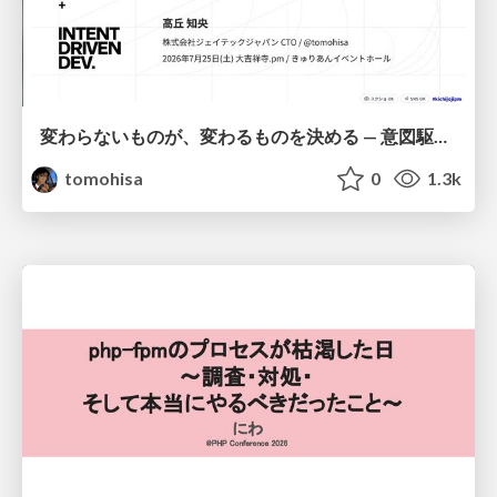
変わらないものが、変わるものを決める — 意図駆動開発 × イベントソーシング × イミュータブル | What Doesn't Change Decides What Can — IDD × Event Sourcing × Immutability
tomohisa
0
1.3k