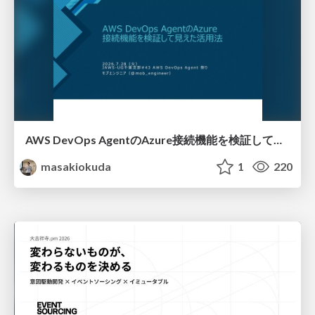
AWS DevOps AgentのAzure接続機能を検証して見えた活用法／Use Cases Verified for the AWS DevOps Agent's Azure Connectivity Feature
masakiokuda
1
220