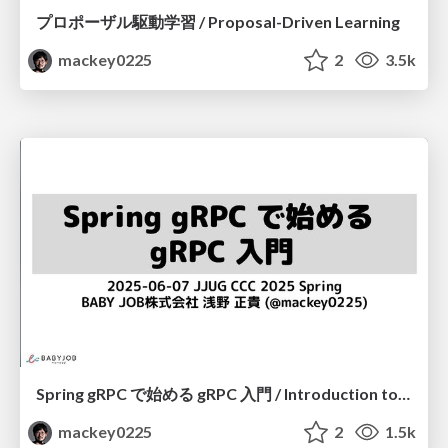
プロポーザル駆動学習 / Proposal-Driven Learning
mackey0225
2
3.5k
Spring gRPC で始める gRPC 入門 / Introduction to gRPC with Spring gRPC
mackey0225
2
1.5k