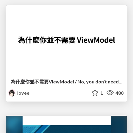
為什麼你並不需要ViewModel / No, you don't need a ViewModel
lovee
1
480