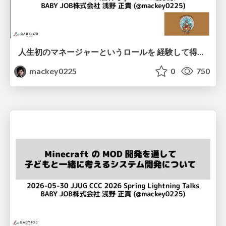
人生初のマネージャーというロールを 経験して得たもの・失ったもの / Reflections on My First Manager Role
mackey0225
0
750