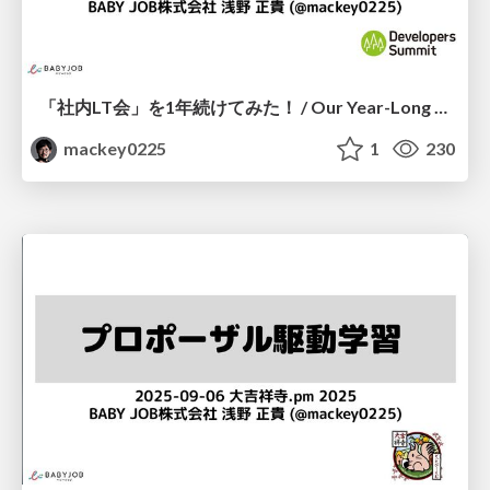
「社内LT会」を1年続けてみた！ / Our Year-Long Journey of Internal Lightning Talks
mackey0225
1
230