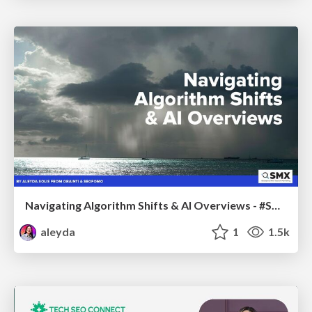
Navigating Algorithm Shifts & AI Overviews - #SMXNext
aleyda
1
1.5k