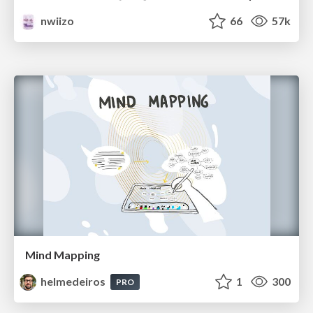
nwiizo
66
57k
Mind Mapping
helmedeiros
1
300
PRO