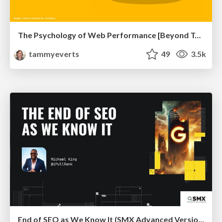
The Psychology of Web Performance [Beyond Tellerrand 2023]
tammyeverts
49
3.5k
End of SEO as We Know It (SMX Advanced Version)