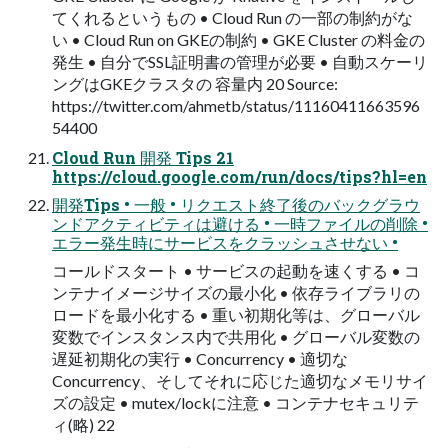
てくれるというもの • Cloud Run の一部の制約がな
い • Cloud Run on GKEの制約 • GKE Cluster の料金の
発生 • 自分でSSL証明書の管理が必要 • 自動スケーリ
ングはGKEクラスタの 容量内 20 Source:
https://twitter.com/ahmetb/status/11160411663596
54400
Cloud Run 開発 Tips 21
https://cloud.google.com/run/docs/tips?hl=en
開発Tips • 一般 • リクエスト終了後のバックグラウ
ンドアクティビティは避ける • 一時ファイルの削除 •
エラー発生時にサービスをクラッシュさせない •
コールドスタート • サービスの起動を速くする • コ
ンテナイメージサイズの最小化 • 依存ライブラリの
ロードを最小化する • 重い初期化等は、グローバル
変数でインスタンス内で共用化 • グローバル変数の
遅延初期化の実行 • Concurrency • 適切な
Concurrency、そしてそれに応じた適切なメモリサイ
ズの設定 • mutex/lockに注意 • コンテナセキュリテ
ィ(略) 22