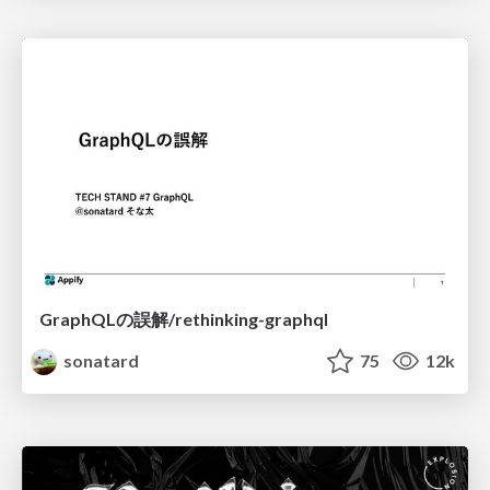
GraphQLの誤解/rethinking-graphql
sonatard
75
12k