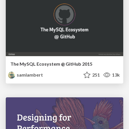
The MySQL Ecosystem @ GitHub 2015
samlambert
251
13k