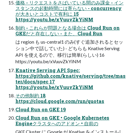
価格 - リクエストをさばいている間のみ課金 - イン
スタンスの起動時間には寄らない - concurrency
が大きいとコストで有利に 15
https://youtu.be/xVuuvZkYiNM
制約 - これらが問題となる場合は Cloud Run on
GKEだと存在しない - また、Cloud Run
は region も us-central1 のみ(すぐ追加されるとセッ
ション中で話していた) - どちらも Knative Serving
API を使えるので、移行は簡単(らしい) 16
https://youtu.be/xVuuvZkYiNM
Knative Serving API Spec:
https://github.com/knative/serving/tree/mas
ter/docs/spec 17
https://youtu.be/xVuuvZkYiNM
その他制約 18
https://cloud.google.com/run/quotas
Cloud Run on GKE 19
Cloud Run on GKE • Google Kubernetes
Engineクラスタへのアドオン • 自前の
GKE Cluster に Google が Knative をインストールし