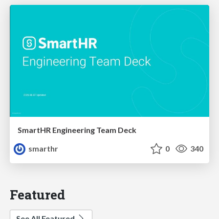
SmartHR Engineering Team Deck
smarthr
0
340
Featured
See All Featured