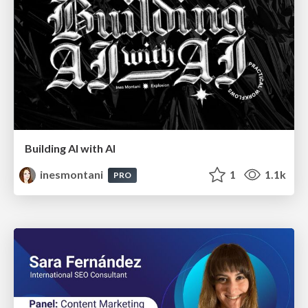
Building AI with AI
inesmontani
1
1.1k
PRO