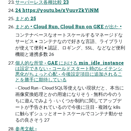
サーバーレス各種比較 23
24 https://youtu.be/xVuuvZkYiNM
まとめ 25
まとめ • Cloud Run, Cloud Run on GKE が出た •
コンテナベースなオートスケールするマネージドな
サービス • コンテナなので好きな言語、ライブラリ
が使えて便利 • 認証、ロギング、SSL、などなど便利
機能と連携多数 26
個人的な所管 - GAE における min_idle_instance
は設定できない - コールドスタート時のレイテンシ
悪化がちょっと心配 - 今後設定項目に追加されるこ
とを勝手に期待している
- Cloud Run - Cloud SQL等使えない現状だと、本当に
画像変換処理とかの用途になりそう - 無料の今のう
ちに遊んでみよう - いくつか制約に関してアップデ
ートが予告されているので今後に注目 - 複雑な k8s
に触らずシュッとオートスケールでコンテナ動かせ
るの良さそう 27
参考文献 -