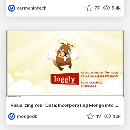
carmenintech
77
5.4k
Visualizing Your Data: Incorporating Mongo into Loggly Infrastructure
mongodb
49
10k