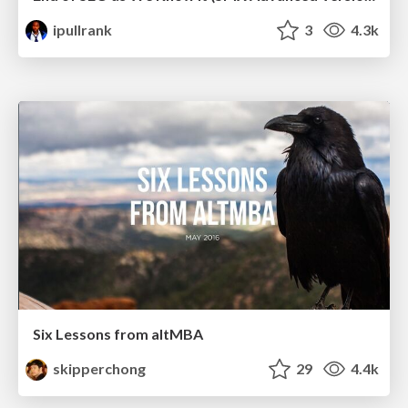
ipullrank
3
4.3k
Six Lessons from altMBA
skipperchong
29
4.4k