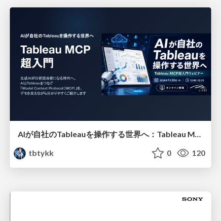
AIが自社のTableauを操作する世界へ：Tableau MCP超入門
tbtykk
0
120