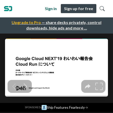
Sign in
Sign up for free
Upgrade to Pro
— share decks privately, control
downloads, hide ads and more …
·
Ship Features Fearlessly
→
SPONSORED