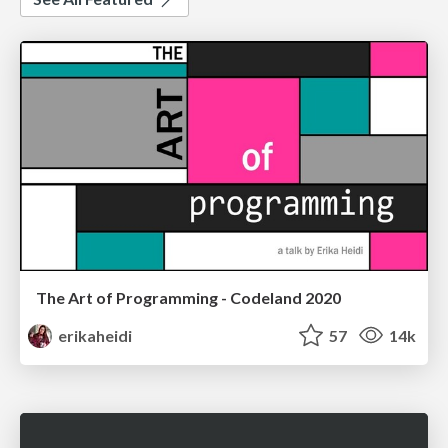
The Art of Programming - Codeland 2020
erikaheidi
57
14k