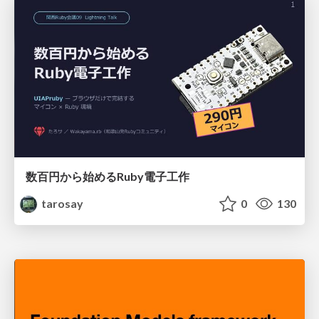
数百円から始めるRuby電子工作
tarosay
0
130