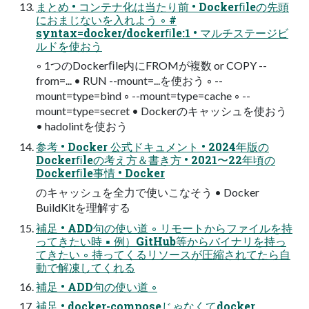
まとめ • コンテナ化は当たり前 • Dockerﬁleの先頭
におまじないを入れよう ◦ #
syntax=docker/dockerﬁle:1 • マルチステージビ
ルドを使おう
◦ 1つのDockerﬁle内にFROMが複数 or COPY --
from=... • RUN --mount=...を使おう ◦ --
mount=type=bind ◦ --mount=type=cache ◦ --
mount=type=secret • Dockerのキャッシュを使おう
• hadolintを使おう
参考 • Docker 公式ドキュメント • 2024年版の
Dockerﬁleの考え方＆書き方 • 2021〜22年頃の
Dockerﬁle事情 • Docker
のキャッシュを全力で使いこなそう • Docker
BuildKitを理解する
補足 • ADD句の使い道 ◦ リモートからファイルを持
ってきたい時 ▪ 例）GitHub等からバイナリを持っ
てきたい ◦ 持ってくるリソースが圧縮されてたら自
動で解凍してくれる
補足 • ADD句の使い道 ◦
補足 • docker-composeじゃなくてdocker