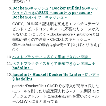
使わない！
Dockerのキャッシュ • Docker BuildKitのキャッ
シュ ◦ さっきのRUN --mount=type=cache •
Dockerのレイヤーキャッシュ ◦
COPY、RUN等の記述順を変える ◦ マルチステージ
ビルド ◦ ビルドコンテキストに不要なリソースが入
らないようにしとく ▪ .dockerignore • .gitignoreとは
挙動が違うので注意 • CI/CD上のキャッシュ ◦
GitHub Actionsの場合はgha使っておけばとりあえず
OK
ベストプラクティス多くて網羅できない問題...
ベストプラクティス多くて網羅できない問題... ↓
hadolint！
hadolint • Haskell Dockerﬁle Linter • 使い方 ◦
$ hadolint
path/to/Dockerﬁle ▪ CI/CDでも導入が簡単 • 良しな
にルールを削ったり設定変えれる ◦ チーム開発では
プロジェクトルートに.hadolint.yamlを置いとく ◦ ル
ールはWikiにまとまってる