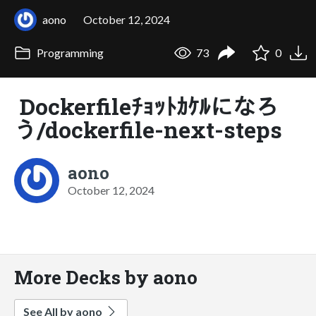
aono
October 12, 2024
Programming
73
0
Dockerfileﾁｮｯﾄｶｹﾙになろ
う/dockerfile-next-steps
aono
October 12, 2024
More Decks by aono
See All by aono