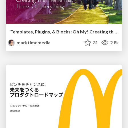
Templates, Plugins, & Blocks: Oh My! Creating the theme that thinks of everything
marktimemedia
31
2.8k