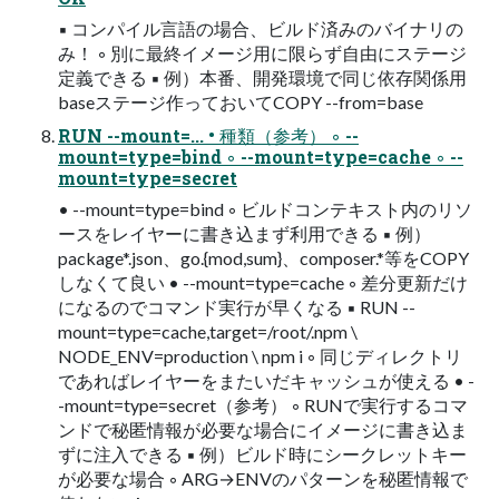
▪ コンパイル言語の場合、ビルド済みのバイナリの
み！ ◦ 別に最終イメージ用に限らず自由にステージ
定義できる ▪ 例）本番、開発環境で同じ依存関係用
baseステージ作っておいてCOPY --from=base
RUN --mount=... • 種類（参考） ◦ --
mount=type=bind ◦ --mount=type=cache ◦ --
mount=type=secret
• --mount=type=bind ◦ ビルドコンテキスト内のリソ
ースをレイヤーに書き込まず利用できる ▪ 例）
package*.json、go.{mod,sum}、composer.*等をCOPY
しなくて良い • --mount=type=cache ◦ 差分更新だけ
になるのでコマンド実行が早くなる ▪ RUN --
mount=type=cache,target=/root/.npm \
NODE_ENV=production \ npm i ◦ 同じディレクトリ
であればレイヤーをまたいだキャッシュが使える • -
-mount=type=secret（参考） ◦ RUNで実行するコマ
ンドで秘匿情報が必要な場合にイメージに書き込ま
ずに注入できる ▪ 例）ビルド時にシークレットキー
が必要な場合 ◦ ARG→ENVのパターンを秘匿情報で