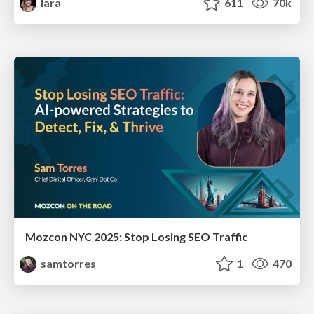
lara
611
70k
Mozcon NYC 2025: Stop Losing SEO Traffic
samtorres
1
470