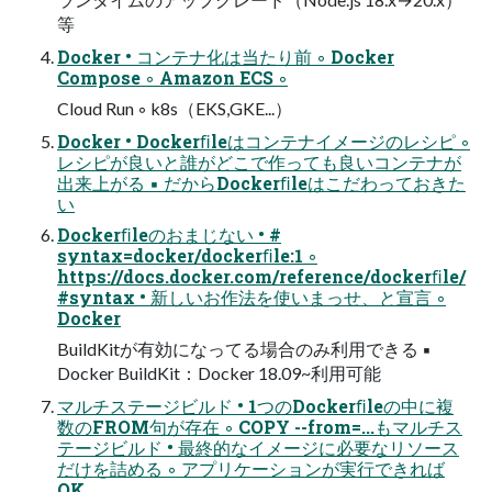
等
Docker • コンテナ化は当たり前 ◦ Docker
Compose ◦ Amazon ECS ◦
Cloud Run ◦ k8s（EKS,GKE...）
Docker • Dockerﬁleはコンテナイメージのレシピ ◦
レシピが良いと誰がどこで作っても良いコンテナが
出来上がる ▪ だからDockerﬁleはこだわっておきた
い
Dockerﬁleのおまじない • #
syntax=docker/dockerﬁle:1 ◦
https://docs.docker.com/reference/dockerﬁle/
#syntax • 新しいお作法を使いまっせ、と宣言 ◦
Docker
BuildKitが有効になってる場合のみ利用できる ▪
Docker BuildKit：Docker 18.09~利用可能
マルチステージビルド • 1つのDockerﬁleの中に複
数のFROM句が存在 ◦ COPY --from=...もマルチス
テージビルド • 最終的なイメージに必要なリソース
だけを詰める ◦ アプリケーションが実行できれば
OK