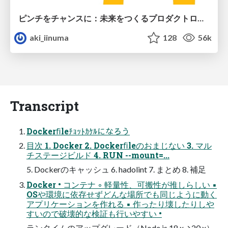
ピンチをチャンスに：未来をつくるプロダクトロードマップ #pmconf2020
aki_iinuma
128
56k
Transcript
Dockerﬁleﾁｮｯﾄｶｹﾙになろう
目次 1. Docker 2. Dockerﬁleのおまじない 3. マル
チステージビルド 4. RUN --mount=...
5. Dockerのキャッシュ 6. hadolint 7. まとめ 8. 補足
Docker • コンテナ ◦ 軽量性、可搬性が推しらしい ▪
OSや環境に依存せずどんな場所でも同じように動く
アプリケーションを作れる ▪ 作ったり壊したりしや
すいので破壊的な検証も行いやすい •
ランタイムのアップグレード（Node.js 18.x→20.x）