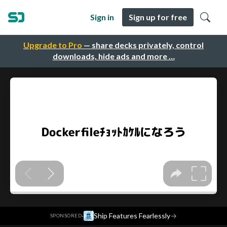
Sign in
Sign up for free
Upgrade to Pro
— share decks privately, control
downloads, hide ads and more …
·
Ship Features Fearlessly
→
SPONSORED