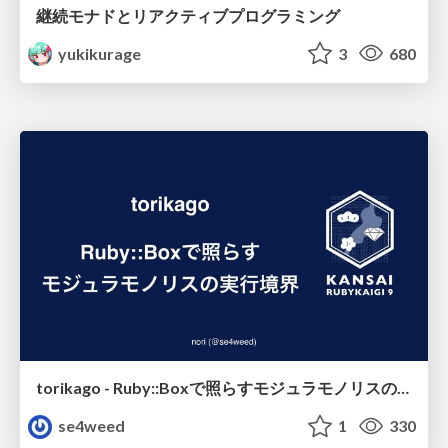
継続モナドとリアクティブプログラミング
yukikurage
3
680
torikago - Ruby::Boxで照らすモジュラモノリスの実行境界
se4weed
1
330