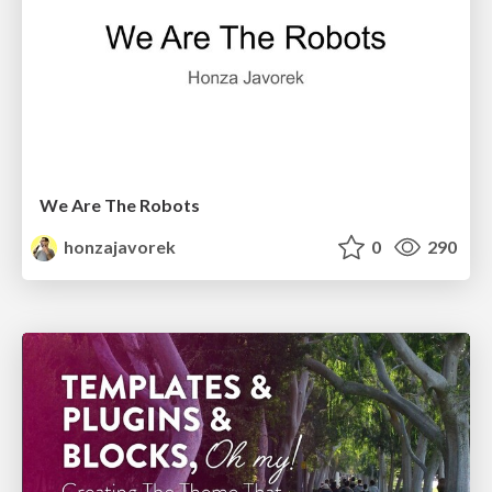
We Are The Robots
honzajavorek
0
290