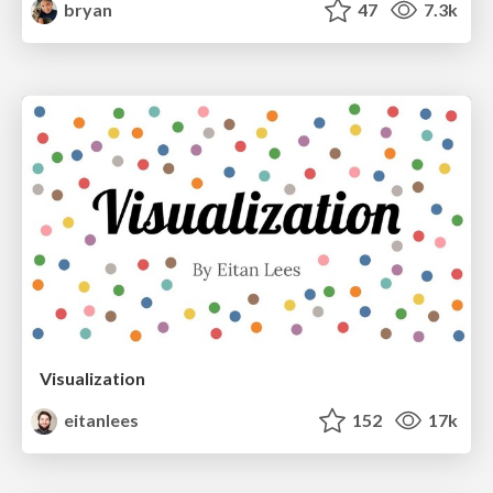
bryan
47
7.3k
Visualization
eitanlees
152
17k