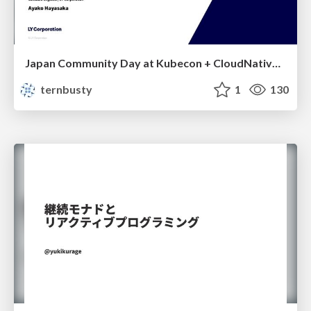
Japan Community Day at Kubecon + CloudNativeCon Japan 2026: Learning Container Privilege Control by Building My Own Low-Level Container Runtime
ternbusty
1
130