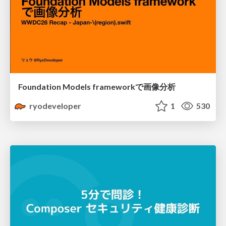
Foundation Models frameworkで画像分析
ryodeveloper
1
530