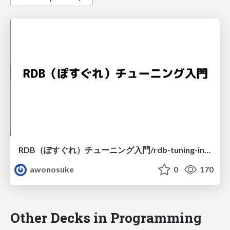
RDB（ぽすぐれ）チューニング入門/rdb-tuning-introduction-for-postgresql
awonosuke
0
170
Other Decks in Programming