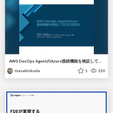
AWS DevOps AgentのAzure接続機能を検証して見えた活用法／Use Cases Verified for the AWS DevOps Agent's Azure Connectivity Feature
masakiokuda
1
210