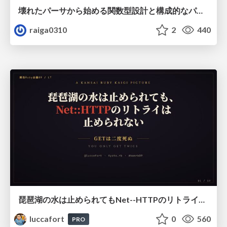
壊れたパーサから始める関数型設計と構成的なパーサ #fp_matsuri
raiga0310
2
440
琵琶湖の水は止められてもNet--HTTPのリトライは止められない / You might be able to stop the water flow of Lake Biwa but you can't stop Net::HTTP retries
luccafort
0
560
PRO