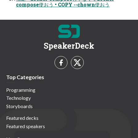
compose使おう • COPY --chown使おう
SpeakerDeck
Top Categories
Programming
Technology
Storyboards
Featured decks
Featured speakers