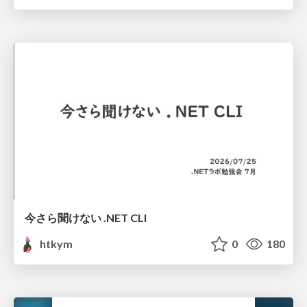
今さら聞けない .NET CLI
htkym
0
180