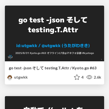
go test -json そして testing.T.Attr / Kyoto.go #63
utgwkk
4
2.6k