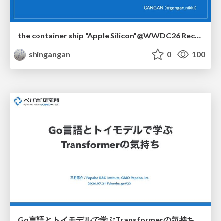
the container ship “Apple Silicon”@WWDC26 Recap -Japan-\(region).swift
shingangan
0
100
Go言語とトイモデルで学ぶTransformerの気持ち / fukuokago23-transformer