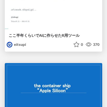
ここ半年くらいでAIに作らせたR用ツール
eitsupi
0
370