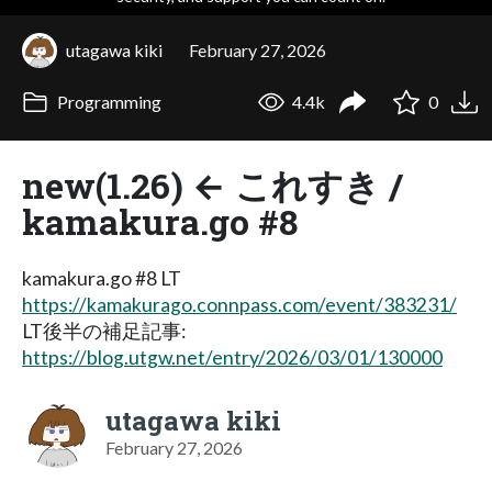
utagawa kiki
February 27, 2026
Programming
4.4k
0
new(1.26) ← これすき /
kamakura.go #8
kamakura.go #8 LT
https://kamakurago.connpass.com/event/383231/
LT後半の補足記事:
https://blog.utgw.net/entry/2026/03/01/130000
utagawa kiki
February 27, 2026