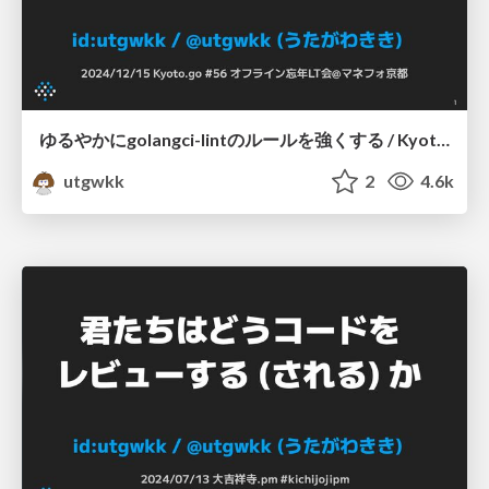
ゆるやかにgolangci-lintのルールを強くする / Kyoto.go #56
utgwkk
2
4.6k