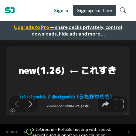
Sign in
Sign up for free
Upgrade to Pro
— share decks privately, control
downloads, hide ads and more …
SiteGround - Reliable hosting with speed,
·
→
SPONSORED
security, and support you can count on.