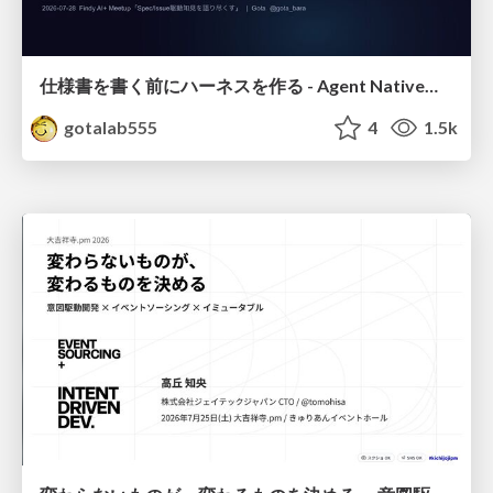
仕様書を書く前にハーネスを作る - Agent Native開発は「探索を速く、判定を固く」
gotalab555
4
1.5k