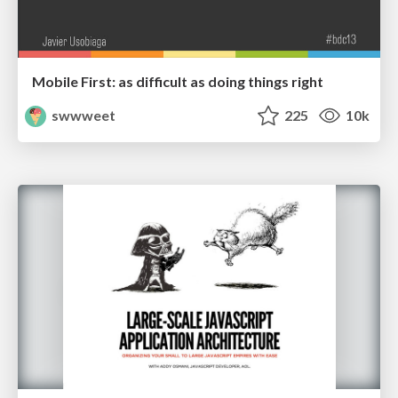
Mobile First: as difficult as doing things right
swwweet
225
10k