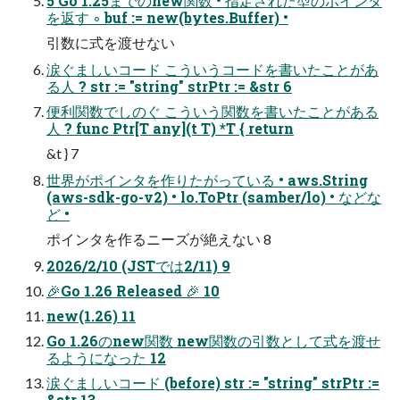
5 Go 1.25までのnew関数 • 指定された型のポインタ
を返す ◦ buf := new(bytes.Buffer) •
引数に式を渡せない
涙ぐましいコード こういうコードを書いたことがあ
る人 ? str := "string" strPtr := &str 6
便利関数でしのぐ こういう関数を書いたことがある
人 ? func Ptr[T any](t T) *T { return
&t } 7
世界がポインタを作りたがっている • aws.String
(aws-sdk-go-v2) • lo.ToPtr (samber/lo) • などな
ど •
ポインタを作るニーズが絶えない 8
2026/2/10 (JSTでは2/11) 9
🎉Go 1.26 Released 🎉 10
new(1.26) 11
Go 1.26のnew関数 new関数の引数として式を渡せ
るようになった 12
涙ぐましいコード (before) str := "string" strPtr :=
&str 13