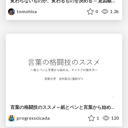
変わらないものが、変わるものを決める — 意図駆動開発 × イベントソーシング × イミュータブル | What Doesn't Change Decides What Can — IDD × Event Sourcing × Immutability
tomohisa
0
1.2k
言葉の格闘技のススメ～紙とペンと言葉から始める、キャリアの描き方～
progresscicada
1
120