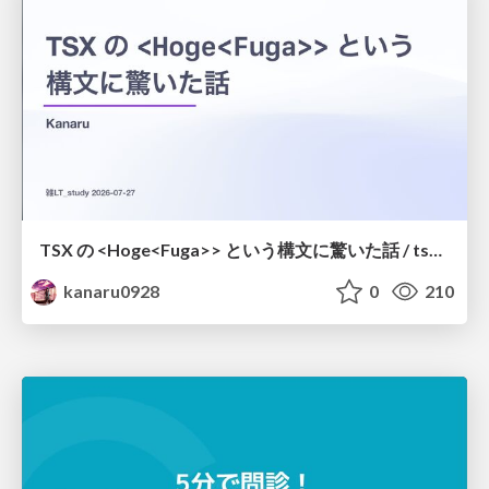
TSX の <Hoge<Fuga>> という構文に驚いた話 / tsx-type-argument-syntax
kanaru0928
0
210