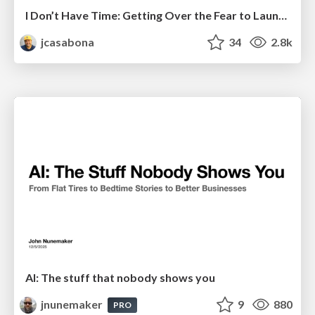
I Don’t Have Time: Getting Over the Fear to Launch Your Podcast
jcasabona
34
2.8k
AI: The stuff that nobody shows you
jnunemaker
9
880
PRO