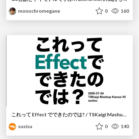
monochromegane
0
160
これって Effect でできたのでは? / TSKaigi Mashup Kansai #2
susisu
0
140