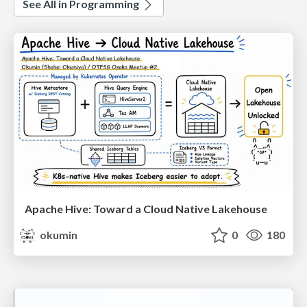
See All in Programming
Apache Hive: Toward a Cloud Native Lakehouse
okumin
0
180