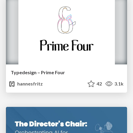
Typedesign – Prime Four
hannesfritz
42
3.1k