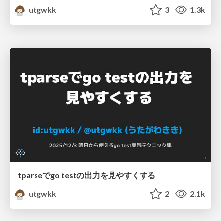
utgwkk
3
1.3k
tparseでgo testの出力を見やすくする
utgwkk
2
2.1k