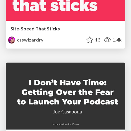
Site-Speed That Sticks
csswizardry
13
1.4k