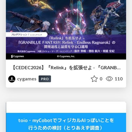
【CEDEC2026】『Relink』を拡張せよ - 『GRANBLUE FANTASY: Relink - Endless Ragnarok』の開発速度と品質を守るCI運用
cygames
0
110
PRO