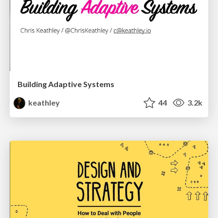
Building Adaptive Systems
keathley
44
3.2k