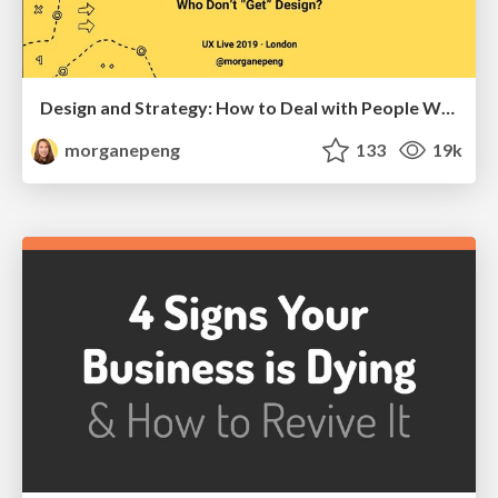
Design and Strategy: How to Deal with People Who Don’t "Get" Design
morganepeng
133
19k