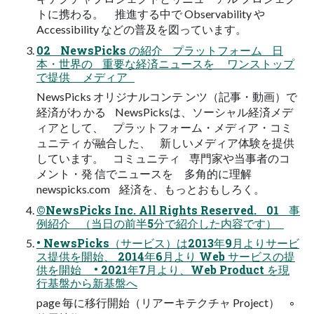
トに携わる。 推進する中で Observability や
Accessibility などの普及を図っています。
02 NewsPicks の紹介 プラットフォーム 日
本・世界の 重要な経済ニュースを ワンストップ
で提供 メディア
NewsPicks オリジナルコンテ ンツ（記事・動画）で
経済がわ かる NewsPicksは、ソーシャル経済メデ
ィアとして、 プラットフォーム・メディア・コミ
ュニティ が融合した、 新しいメディア体験を提供
しています。 コミュニティ 専門家や当事者のコ
メント・発 信でニュースを 多角的に理解
newspicks.com 経済を、もっとおもしろく。
©NewsPicks Inc. All Rights Reserved. 01 事
例紹介 （当日の前半5分で紹介した内容です）
• NewsPicks（サービス）は2013年9月よりサービ
ス提供を開始、 2014年6月より Web サービスの提
供を開始 • 2021年7月より、Web Product を現
行基盤から新基盤へ
page 毎に移行開始（リアーキテクチャ Project） ◦