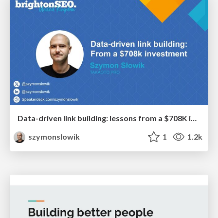
Data-driven link building: lessons from a $708K investment (BrightonSEO talk)
szymonslowik
1
1.2k