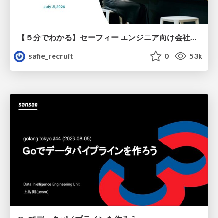
【５分でわかる】セーフィー エンジニア向け会社紹介
safie_recruit
0
53k