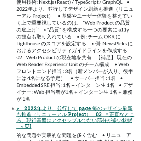
使用技術: Next.js (React) / TypeScript / GraphQL •
2022年より、並行してデザイン刷新も推進（リニュ
ーアル Project） • 基盤やユーザー体験を整えてい
く上で重要視しているのは、 ”Web Product の品質
の底上げ ” ◦ “品質” を構成する一つの要素に a11y
の観点も取り入れている ▪ 例: チーム OKR に
Lighthouse のスコアを設定する ▪ 例: NewsPicks に
おけるアクセシビリティガイドラインを作成する
02 Web Product の現在地を共有 【補足】 現在の
Web Reader Experiencr Unit のチーム構成 • Web
フロントエンド担当 : 3名（新メンバーが入り、後半
には 4名になる予定） • サーバー担当 : 1名 •
Embedded SRE 担当: 1名＋インターン生 1名 • デザ
イナー: Web 担当者が1名＋インターン生 1名＋兼務
が 1名
> 2022年より、並行して page 毎のデザイン刷新
も推進（リニューアル Project） 03 • 正直なとこ
ろ、現行基盤はアクセシブルでない部分が多い状態
◦ UI
的な問題や実装的な問題を多く含む • リニューア