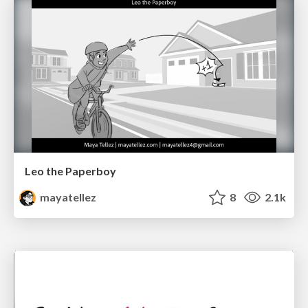
Leo the Paperboy
mayatellez
8
2.1k