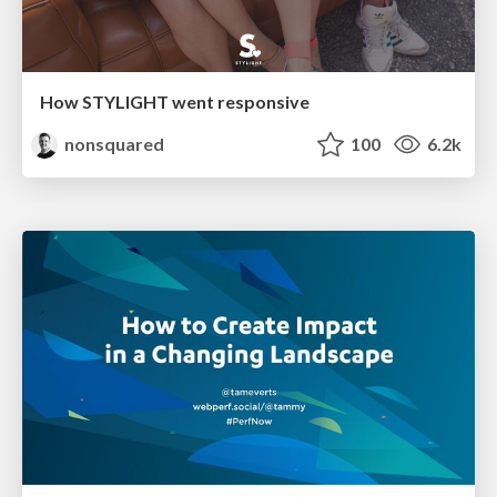
How STYLIGHT went responsive
nonsquared
100
6.2k