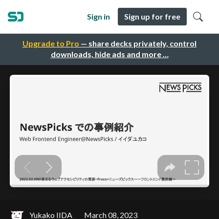
Sign in
Sign up for free
Upgrade to Pro
— share decks privately, control
downloads, hide ads and more …
Yukako IIDA
March 08, 2023