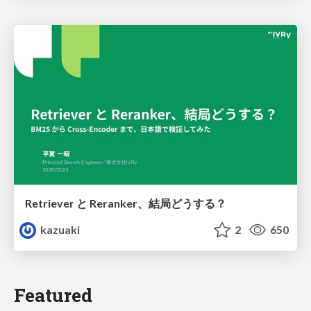
Retriever と Reranker、結局どうする？
kazuaki
2
650
Featured