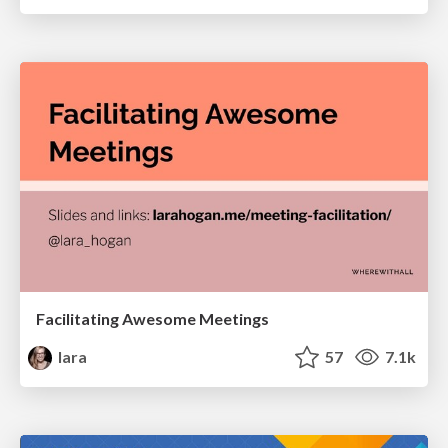
Facilitating Awesome Meetings
lara
57
7.1k