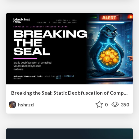
Breaking the Seal: Static Deobfuscation of Compiled V8 JavaScript Bytecode Malware
hshrzd
0
350