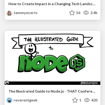
How to Create Impact in a Changing Tech Landscape [PerfNow 2023]
tammyeverts
56
3.4k
The Illustrated Guide to Node.js - THAT Conference 2024
reverentgeek
1
420