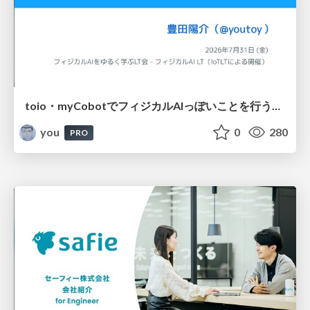
toio・myCobotでフィジカルAIっぽいことを行うための検討（とりあえず調査） / フィジカルAI LT（IoTLTによる開催）
you
0
280
PRO