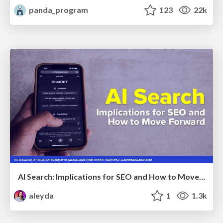
panda_program
123
22k
AI Search: Implications for SEO and How to Move Forward - #ShenzhenSEOConference
aleyda
1
1.3k