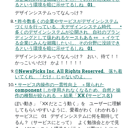
るという環境を暗に示せてるしね 01
デザインシステムってなんっけ？
• 昨今数多くの企業やサービスがデザインシステム
づくりを行っている、大デザインシステム時代 •
多くのデザインシステムが公開され、自社のブラン
ディングとして扱われるケースもある 👀 ◦ イケて
る企業にみんな就職したいし、その分野に没頭でき
るという環境を暗に示せてるしね 01
デザインシステムってなんっけ？ おい、待て！！
かっこいいだけ かよ！！！！！
©NewsPicks Inc. All Rights Reserved. 落ち着
いてくれ、「だけ」じゃないのよ。
• サービス内操作の一貫性向上 ◦ 限られた
component しか使用されなくなるため、自然と操
作の種類が絞られる ◦ 結果「XX (サービス名)
ぽい動き」「XX だとこう動く」を ユーザーに理解
してもらいやすいように、愛着がわく（わかれる）
サービスに 01 デザインシステムに何を期待して
るん？（サービスにとって） よく勉強会とかで見