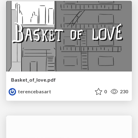
Basket_of_love.pdf
terencebasart
0
230