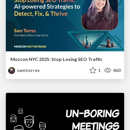
Mozcon NYC 2025: Stop Losing SEO Traffic
samtorres
1
460