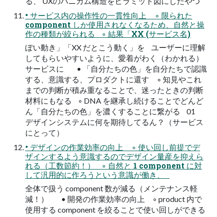
る、 UXのハニカム構造をピラミッド図にしたやつ
• サービス内の操作性の一貫性向上 ◦ 限られた
component しか使用されなくなるため、自然と操
作の種類が絞られる ◦ 結果「XX (サービス名)
ぽい動き」「XX だとこう動く」を ユーザーに理解
してもらいやすいように、愛着がわく（わかれる）
サービスに • 「自分たちの色」を自分たちで認識
する、意識する、プロダクトに還す ◦ 知見やこれ
までの判断が積み重なることで、迷ったときの判断
材料にもなる ◦ DNA を継承し続けることでどんど
ん「自分たちの色」を濃くすることに繋がる 01
デザインシステムに何を期待してるん？（サービス
にとって）
• デザインの作業効率の向上 ◦ 使い回し前提でデ
ザインするよう意識するのでデザイン量産を抑えら
れる（工数節約！） ◦ 自然と 1 component に対
して汎用的に作ろうという意識が働き、
全体で扱う component 数が減る（メンテナンス軽
減！） • 開発の作業効率の向上 ◦ product 内で
使用する component を絞ることで使い回しができる