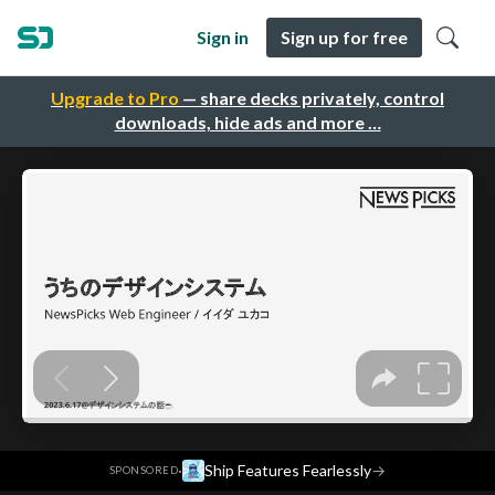
Sign in
Sign up for free
Upgrade to Pro
— share decks privately, control
downloads, hide ads and more …
·
Ship Features Fearlessly
→
SPONSORED