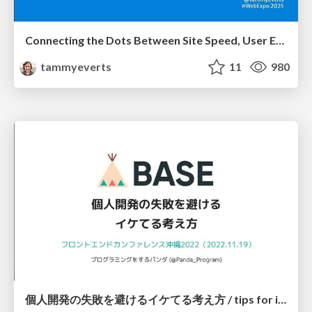
Connecting the Dots Between Site Speed, User Experience & Your Business [WebExpo 2025]
tammyeverts
11
980
個人開発の失敗を避けるイケてる考え方 / tips for indie hackers