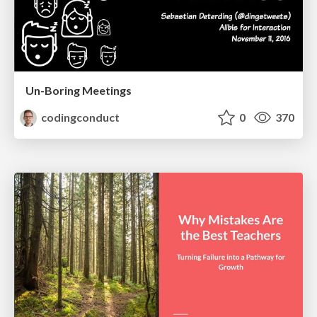
Un-Boring Meetings
codingconduct
0
370