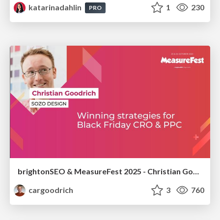
katarinadahlin
1
230
PRO
brightonSEO & MeasureFest 2025 - Christian Goodrich - Winning strategies for Black Friday CRO & PPC
cargoodrich
3
760