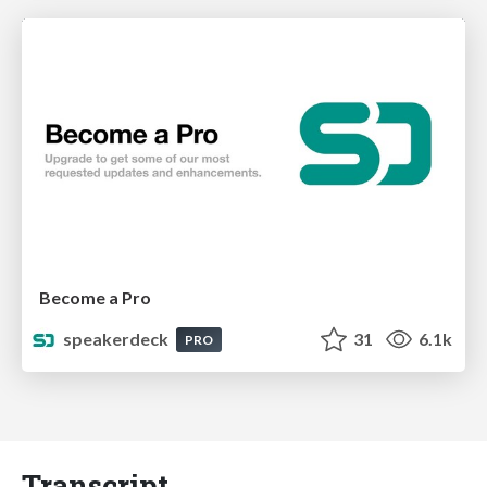
Become a Pro
speakerdeck
31
6.1k
PRO
Transcript