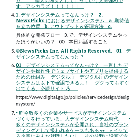
り、 「個人の考えとして」っていう文脈強めで
す、アシカラズ！！！！！！
1. デザインシステムってなんっけ？ 2.
NewsPicks におけるデザインシステム a. 期待値
＆立ち位置 b. アウトプット＆管理方法 c.
具体的な開発フロー 3. で、デザインシステムやっ
たほうがいいの？ 00 本日お話すること
©NewsPicks Inc. All Rights Reserved. 01 デ
ザインシステムってなんっけ？
01 デザインシステムってなんっけ？ 一貫したデ
ザインや操作性でウェブサイトやアプリを提供する
ための仕組み デジタル庁 デジタル庁のデザイン
システムは以下で確認できるよ！ ググってもすぐ
出てくる、必読サイト 💪
https://www.digital.go.jp/policies/servicedesign/desig
nsystem/
• 昨今数多くの企業やサービスがデザインシステム
づくりを行っている、大デザインシステム時代 •
多くのデザインシステムが公開され、自社のブラン
ディングとして扱われるケースもある 👀 ◦ イケて
る企業にみんな就職したいし、その分野に没頭でき