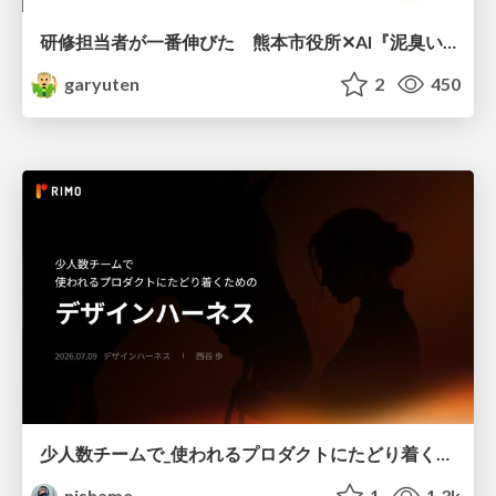
研修担当者が一番伸びた 熊本市役所✕AI『泥臭いAI研修』のワークショップ設計について
garyuten
2
450
少人数チームで_使われるプロダクトにたどり着くための_デザインハーネス.pdf
nishame
1
1.3k