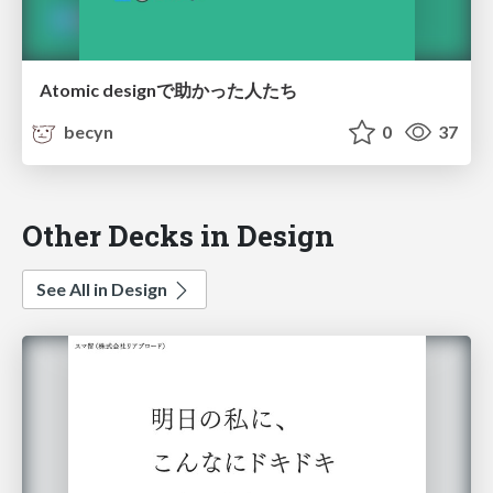
Atomic designで助かった人たち
becyn
0
37
Other Decks in Design
See All in Design