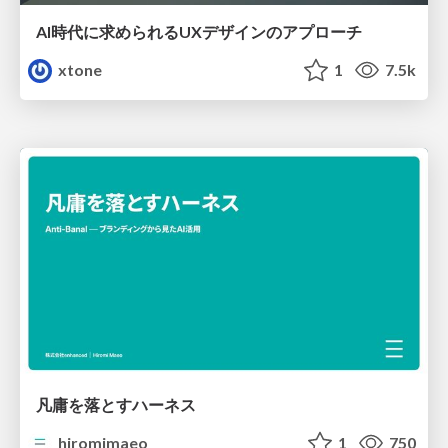
AI時代に求められるUXデザインのアプローチ
xtone
1
7.5k
凡庸を落とすハーネス
hiromimaeo
1
750