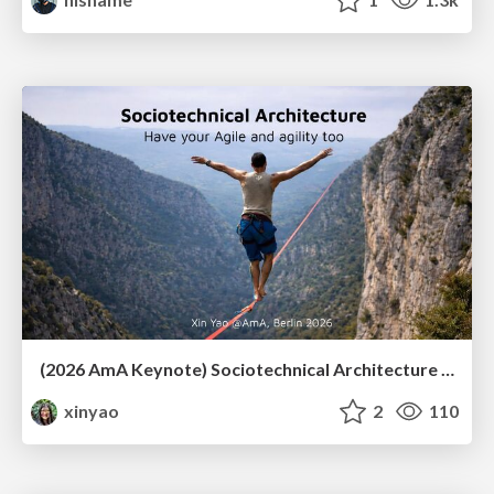
(2026 AmA Keynote) Sociotechnical Architecture - Having your Agile and agility too.pdf
xinyao
2
110