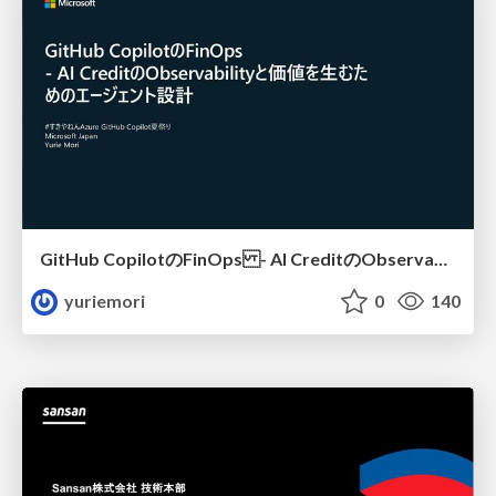
GitHub CopilotのFinOps - AI CreditのObservabilityと価値を生むためのエージェント設計
yuriemori
0
140