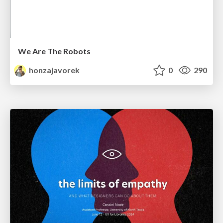
We Are The Robots
honzajavorek
0
290