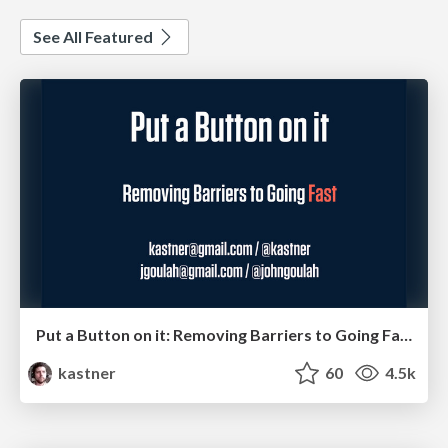
See All Featured
Put a Button on it: Removing Barriers to Going Fast.
kastner
60
4.5k