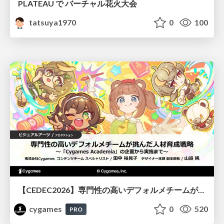
PLATEAU で バーチャル花火大会
tatsuya1970
0
100
【CEDEC2026】専門性の高いデフォルメチームが挑んだ人材育成戦略 〜Cygames Academiaの企画から実施まで〜
cygames
0
520
PRO