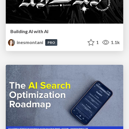
Building AI with AI
inesmontani
1
1.1k
PRO