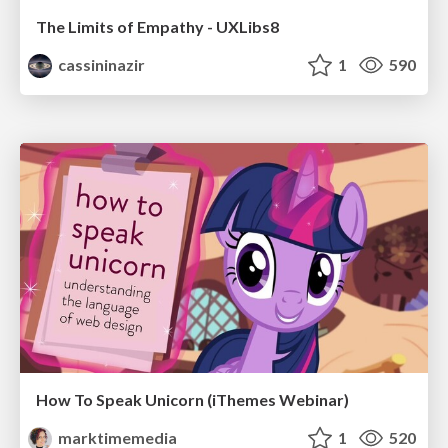
The Limits of Empathy - UXLibs8
cassininazir
1
590
How To Speak Unicorn (iThemes Webinar)
marktimemedia
1
520