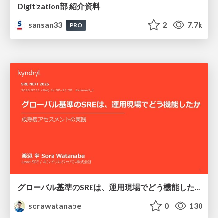
Digitization部 紹介資料
sansan33
2
7.7k
PRO
グローバル基準のSREは、運用現場でどう機能したか：成熟度アセスメントの実践 ／ SRE NEXT 2026
sorawatanabe
0
130