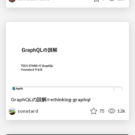
GraphQLの誤解/rethinking-graphql
sonatard
75
12k