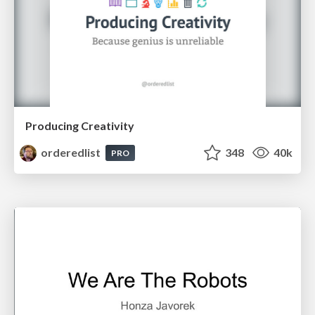
Producing Creativity
orderedlist
348
40k
PRO