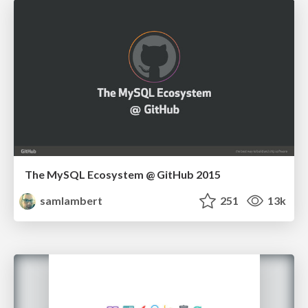
The MySQL Ecosystem @ GitHub 2015
samlambert
251
13k