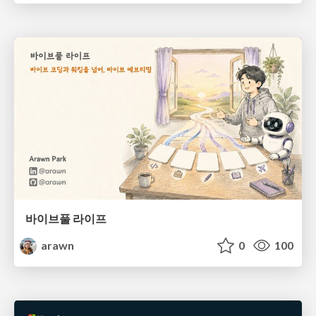
바이브풀 라이프
arawn
0
100