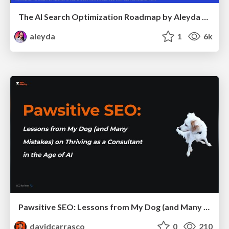
The AI Search Optimization Roadmap by Aleyda Solis
aleyda
1
6k
Pawsitive SEO: Lessons from My Dog (and Many Mistakes) on Thriving as a Consultant in the Age of AI
davidcarrasco
0
210