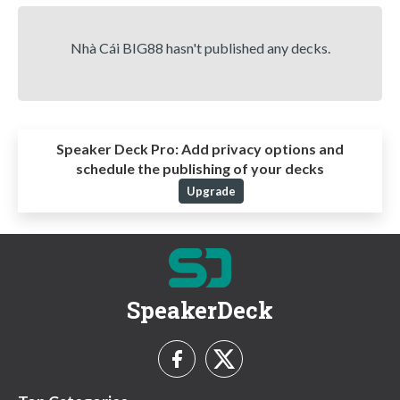
Nhà Cái BIG88 hasn't published any decks.
Speaker Deck Pro:
Add privacy options and
schedule the publishing of your decks
Upgrade
SpeakerDeck