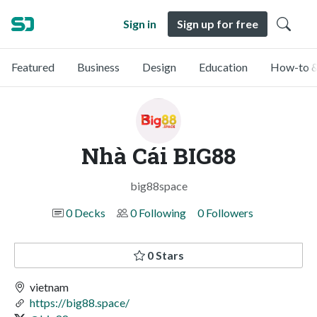
Sign in
Sign up for free
Featured
Business
Design
Education
How-to &
Nhà Cái BIG88
big88space
0 Decks
0 Following
0 Followers
0 Stars
vietnam
https://big88.space/