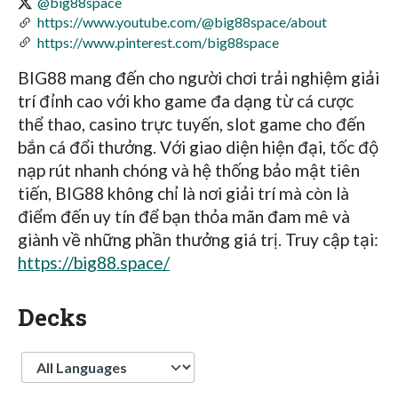
@big88space
https://www.youtube.com/@big88space/about
https://www.pinterest.com/big88space
BIG88 mang đến cho người chơi trải nghiệm giải
trí đỉnh cao với kho game đa dạng từ cá cược
thể thao, casino trực tuyến, slot game cho đến
bắn cá đổi thưởng. Với giao diện hiện đại, tốc độ
nạp rút nhanh chóng và hệ thống bảo mật tiên
tiến, BIG88 không chỉ là nơi giải trí mà còn là
điểm đến uy tín để bạn thỏa mãn đam mê và
giành về những phần thưởng giá trị. Truy cập tại:
https://big88.space/
Decks
Language