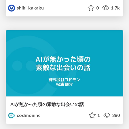
shiki_kakaku
0
1.7k
AIが無かった頃の素敵な出会いの話
codmoninc
1
380