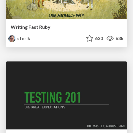
Writing Fast Ruby
sferik
630
63k