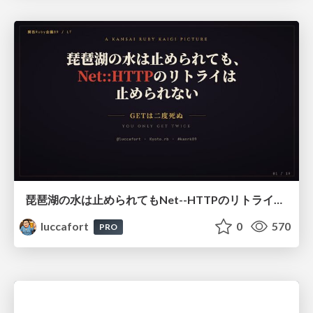
琵琶湖の水は止められてもNet--HTTPのリトライは止められない / You might be able to stop the water flow of Lake Biwa but you can't stop Net::HTTP retries
luccafort
0
570
PRO