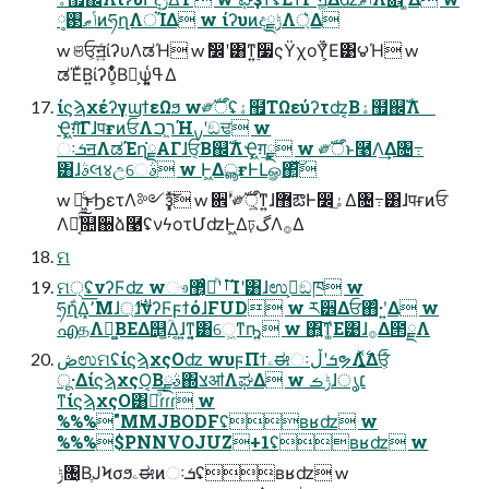
ݴޠ࢓༷ͷཧղΛਂΊΔ w ίʔυͷදݱྗΛ্͛Δ
w ଞਓ͕ॻ͍ͨίʔυΛಡΉ w ࣗ෼ʹ͸ͳ͍࣮૷ςΫχοΫ͕͋Ε͹౪Ή w
ಡΈͮΒ͍ίʔυ͕͋ͬͨΒԿ͕ѱ͍͔ߟ͑Δ
ίϛϡχέʔγϣϯεΩϧ w༗ࣝऀʢۀ຿ΤΩεύʔτʣ͔Βۀ຿஌ࣝΛ
Ҿ͖ग़ͨ͠ΓɺपғͷਓΛר͖ࠐΉࡍʹඞਢ w
ઃܭॻΛಡΈղ͘ྗΑΓɺਓ͔Β஌ࣝΛҾ͖ग़͢ྗ w ༗ࣝऀͱ࿩Λ͢Δ৔߹
͸ɺࣄલ४උ͕େࣄ w Ͱ͖ΔൣғͰԼௐ΂͓ͯ͘͠
w ฉ͖͍ͨ͜ͱϦετΛ༻ҙ͓ͯ͘͠ w ਎ۙʹ༗ࣝऀ͕͍ͳ͍ɺ޻ఔͰ෼ۀͯ͠Δ৔߹͸ɺपғͷਓ
Λಈ͔ͯ͠௚઀ձ࿩ʢνϟοτՄʣͰ͖Δঢ়گΛ࡞Δ
ମ
ମ੍ʢνʔϜʣ wෳࡶ͞ʹཱͪ޲͔͏ͨΊʹ͸ɺಉࢤ͕ඞཁ w
ཧղ͋Δ͓٬͞Μɺ্࢘ɺνʔϜϝϯόɺFUD w ཪ੾Δਓ΋ͨ·ʹ͍Δ w
എதΛ༬͚ΒΕΔ஥͕͍ؒΔ͔ɺ͍ͳ͍͔͸େ͖ͳҧ͍ w ΋͍͠ͳ͚Ε͹ɺ࡞Δ౒ྗΛ
ڞಉମʢίϛϡχςΟʣ wυϝΠϯۦಈઃܭʹڵຯΛ͍࣋ͬͯΔਓ͕ͨͪ
ू·ΔίϛϡχςΟ͔Βࣄྫ΍צॴΛಘΔ w ݱࡏɺ׆ൃ
ͳίϛϡχςΟ͸ແͦ͞͏ɾɾɾ w
%%%"MMJBODFʢʙʁʣ w
%%%$PNNVOJUZ+1ʢʙʁʣ w
ݱ৔͔ΒֶͿϞσϧۦಈͷઃܭʢʙʁʣ w