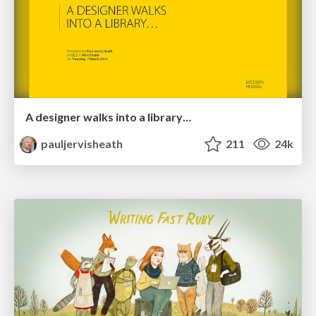
A designer walks into a library…
pauljervisheath
211
24k