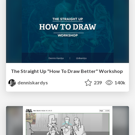
The Straight Up "How To Draw Better" Workshop
denniskardys
239
140k