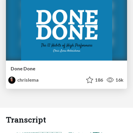
Done Done
chrislema
186
16k
Transcript