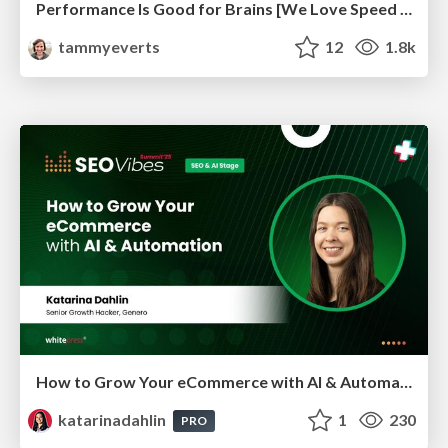
Performance Is Good for Brains [We Love Speed 2024]
tammyeverts
12
1.8k
How to Grow Your eCommerce with AI & Automation
katarinadahlin
1
230
PRO