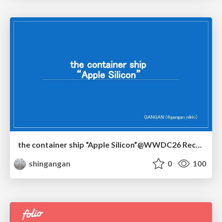
the container ship “Apple Silicon”@WWDC26 Recap -Japan-\(region).swift
shingangan
0
100