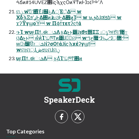
ࠓճͷ#14UVEZ΋ίϛϡχςΟͷҰͭͳͷͰɺͥͻ׆༻Λ
ମݧ wࢼ͠ʹ΍ͬͯΈͯɺ஌ݟΛੵΈ্͛Δ w
ΧδϡΞϧʹ࣮ࢪͰ͖Δ΋ͷɺܧଓͰ͖Δ΋ͷ͕͓͢͢Ί w ษڧձɺಡॻձ w
ϫʔΫγϣοϓ w Πϕϯτετʔϛϯά
·ͱΊ wυϝΠϯۦಈઃܭΛ࣮ફ͢Δͱ͍͏͜ͱ͸ɺιϑτ΢ΣΞ ։ൃʹਅ伨ʹ޲͖߹͍
ଓ͚Δͱ͍͏͜ͱ wͦͷͨΊʹඞཁͳͷ͸ɺ৺ٕମ w৺ɿ޷ح৺ɺ୳ڀ৺ɺ޲্৺
wٕɿ෼ੳɾઃܭɺίʔσΟϯάɺίϛϡχέʔγϣϯ
wମɿମ੍ɺڞಉମɺମݧ
υϝΠϯۦಈઃܭΛ ࣮ફ͢ΔͨΊʹඞཁͳ΋ͷ
SpeakerDeck
Top Categories