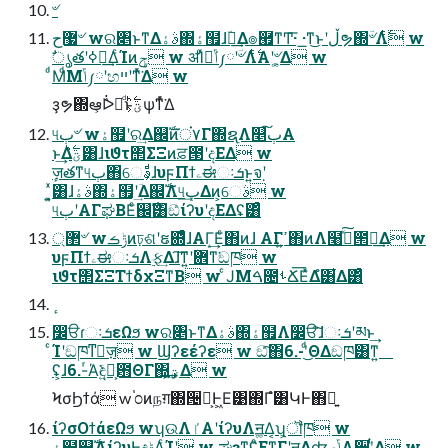
৺
޷ح৺ wର৅ͱͳΔࣄۀ΍ۀ຿ɺؔ࿈͢Δ๏཯ͳͲ͞· ͟·ͳ͜ͱʹڵຯ΍ؔ৺Λ࣋ͭ w
ࣗൃతʹߦಈ͢ΔͨΊͷݯ w ॳΊͯฉ͘ݴ༿ʹؔ৺Λ࣋ͭΑ͏ʹ৺͕͚Δ w
ͩΜͩΜݴ༿ʹහײʹͳͬͯ͘Δ w
ҙຯ΍ఆ͕ٛᐆດͩͱؾ͕࣋ͪѱ͘ͳͬͯ͘Δ
୳ٻ৺ wۀ຿ʹର͢Δ஌ࣝͷਂ۷Γ΍ຊ࣭Λ௥ٻ͠Α͏
ͱ͢Δؾ࣋ͪ͸ɺιϑτ΢ΣΞͷਫ਼౓ʹදΕΔ w
ٕज़తͳ୳ٻ΋େࣄ͕ͩɺυϝΠϯۦಈઃܭͱ͍͏จ຺ʹ
͓͍ͯ͸ɺࣄۀ΍ۀ຿ʹؔ͢Δ஌ࣝΛ୳ٻ͢Δͷ͕େࣄ w
୳ٻʹΑΓಘΒΕͨ஌ࣝ͸ඞͣίʔυʹදΕΔʢ͸ͣ
޲্৺ wݱࡏͷঢ়ଶʹຬ଍ͤͣɺΑΓ͙͢Εͨ΋ͷɺ ΑΓߴ͍΋ͷΛ໨ࢦͯ͠౒ྗ͢Δ w
υϝΠϯۦಈઃܭΛ࣮ફ͢Δɺ͠ͳ͍ʹؔ܎ͳ͘ඞཁ w
ιϑτ΢ΣΞΤϯδχΞͳΒ w ͨͿΜࠓ೔ࢀՃ͞ΕͯΔํ͸͋Δ͸ͣ
෼ੳɾઃܭεΩϧ wର৅ͱͳΔࣄۀ΍ۀ຿Λ෼ੳ͠ɺઃܭʹམͱ͢
ͨΊʹඞཁͳٕज़ w Ϣʔεέʔε w ඞͣ͠΋6.-ʹͩ͜ΘΔඞཁ͸ͳ͍
ʢ͕ɺ6.-ͬΆ͘ඳ͍ͨํ͕఻ΘΓ΍͍͢ؾ͕͢Δ w
ϞσϦϯά w ֓೦ͷநग़΍੔ཧ͕Ͱ͖Ε͹΍Γํ͸ԿͰ΋ྑ͍
ίʔσΟϯάεΩϧ wʮଉΛٵ͏Α͏ʹίʔυΛॻ͚Δ͔ʯ͕ॏཁ w
ۀ຿஌ࣝΛίʔυͰදݱ͢ΔͨΊʹ w ಘҙͳʢͦΕͳΓʹॻ͚ΔʣݴޠΛ਎ʹ͚ͭΔ w