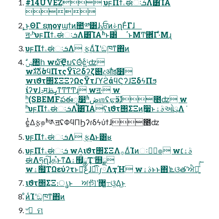
#14UVEZ υϝΠϯۦಈઃܭΛ͸͡ΊΑ͏

͓͜ͱΘΓ ຊηογϣϯͷ಺༰͸ɺݸਓͷݟղͰ͋Γɺ
ॻ੶ʰυϝΠϯۦಈઃܭΛ͸͡ΊΑ͏ʱͱ͸ ΄ͱΜͲؔ܎͋Γ·ͤΜɻ
υϝΠϯۦಈઃܭΛ ࣮ફ͢ΔͨΊʹඞཁͳ΋ͷ
wגࣜձࣾσϥΠτςΫϊϩδʔζ୅දऔక໾
wιϑτ΢ΣΞΞʔΩςΫτɺϓϩάϥϚʔɺΞδϟΠϧ
ίʔνɺݚमߨࢣͳͲͳͲɻ wॻ੶ w
ʰ(SBEMFపఈೖ໳ʱڞஶʢᠳӭࣾɺ೥ʣ w
ʰυϝΠϯۦಈઃܭΛ͸͡ΊΑ͏ʕιϑτ΢ΣΞͷ࣮૷ͱࣄۀઓུΛ݁
ͼ͚ͭΔ࣮ફٕ๏ʱ༁ॻʢΦϥΠϦʔɾδϟύϯɺ೥ʣ
υϝΠϯۦಈઃܭΛ ࣮ફ͢Δͱ͸ʁ
υϝΠϯۦಈઃܭ wΑ͍ιϑτ΢ΣΞΛ࡞ΔͨΊͷઃܭٕ๏ wࣄۀ׆
ಈΛཧղ͠ɺத֩ͱͳΔۀ຿ྖҬʹ஫ྗ
wۀ຿ΤΩεύʔτͱڠྗ͠ɺಉ͡ݴ༿ΛҭΉ wࣄۀͱͱ΋ʹܧଓతʹਐԽ͍ͤͯ͘͞
ιϑτ΢ΣΞ։ൃͱ ਅ伨ʹ޲͖߹͍ଓ͚Δ͜ͱ
ͦͷͨΊʹඞཁͳ΋ͷ
৺ ٕ ମ