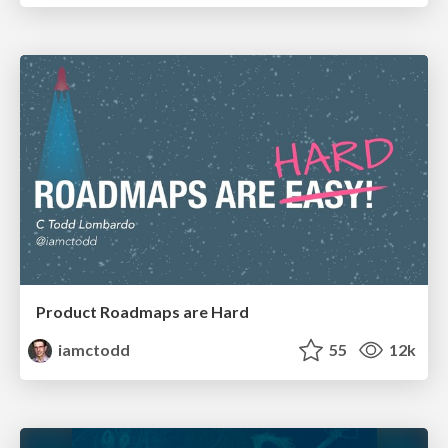
Product Roadmaps are Hard
iamctodd
55
12k