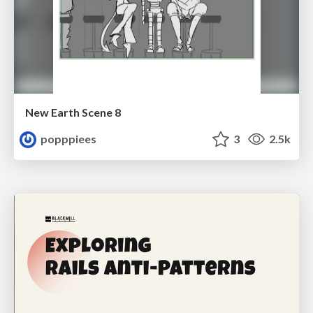
New Earth Scene 8
popppiees
3
2.5k