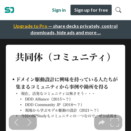
Sign in
Sign up for free
Upgrade to Pro
— share decks privately, control
downloads, hide ads and more …