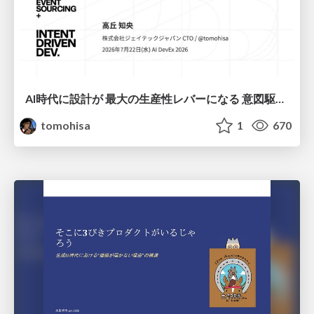
AI時代に設計が 最大の生産性レバーになる 意図駆動開発とデータを消さない設計｜Don't Delete Your Data or Your Intent — Design as the Deepest Lever in the AI Era
tomohisa
1
670