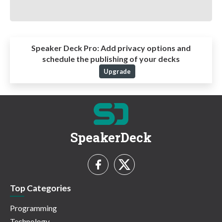
Speaker Deck Pro:
Add privacy options and
schedule the publishing of your decks
Upgrade
SpeakerDeck
Top Categories
Programming
Technology