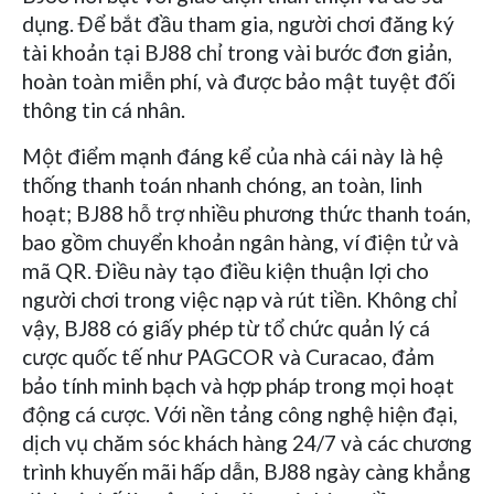
dụng. Để bắt đầu tham gia, người chơi đăng ký
tài khoản tại BJ88 chỉ trong vài bước đơn giản,
hoàn toàn miễn phí, và được bảo mật tuyệt đối
thông tin cá nhân.
Một điểm mạnh đáng kể của nhà cái này là hệ
thống thanh toán nhanh chóng, an toàn, linh
hoạt; BJ88 hỗ trợ nhiều phương thức thanh toán,
bao gồm chuyển khoản ngân hàng, ví điện tử và
mã QR. Điều này tạo điều kiện thuận lợi cho
người chơi trong việc nạp và rút tiền. Không chỉ
vậy, BJ88 có giấy phép từ tổ chức quản lý cá
cược quốc tế như PAGCOR và Curacao, đảm
bảo tính minh bạch và hợp pháp trong mọi hoạt
động cá cược. Với nền tảng công nghệ hiện đại,
dịch vụ chăm sóc khách hàng 24/7 và các chương
trình khuyến mãi hấp dẫn, BJ88 ngày càng khẳng