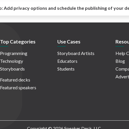
o:
Add privacy options and schedule the publishing of your d
Top Categories
Use Cases
Resou
Programming
Storyboard Artists
Help C
Technology
Educators
Blog
Storyboards
Students
Compa
Advert
Featured decks
Featured speakers
Copyright © 2026 Speaker Deck, LLC.