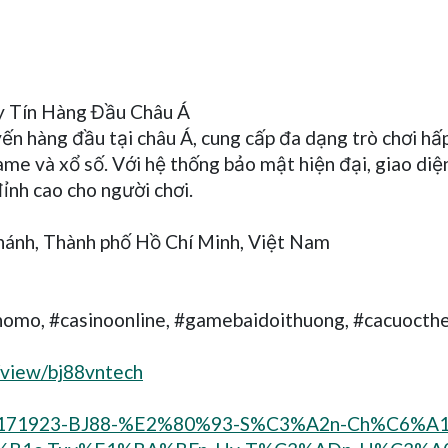
y Tín Hàng Đầu Châu Á
ến hàng đầu tại châu Á, cung cấp đa dạng trò chơi hấ
ame và xổ số. Với hệ thống bảo mật hiện đại, giao diện
ỉnh cao cho người chơi.
Chánh, Thành phố Hồ Chí Minh, Việt Nam
homo, #casinoonline, #gamebaidoithuong, #cacuocth
/view/bj88vntech
em-3171923-BJ88-%E2%80%93-S%C3%A2n-Ch%C6%A