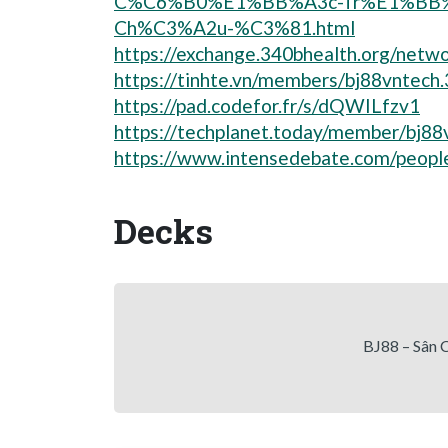
C%C6%B0%E1%BB%A3c-Tr%E1%BB%
Ch%C3%A2u-%C3%81.html
https://exchange.340bhealth.org/ne
https://tinhte.vn/members/bj88vntech
https://pad.codefor.fr/s/dQWILfzv1
https://techplanet.today/member/bj88
https://www.intensedebate.com/peopl
Decks
BJ88 – Sân 