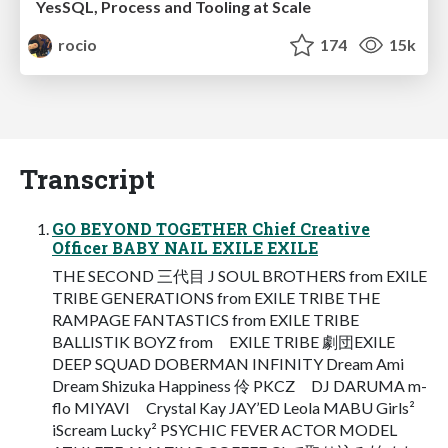
YesSQL, Process and Tooling at Scale
rocio
174
15k
Transcript
GO BEYOND TOGETHER Chief Creative
Officer BABY NAIL EXILE EXILE
THE SECOND 三代目 J SOUL BROTHERS from EXILE
TRIBE GENERATIONS from EXILE TRIBE THE
RAMPAGE FANTASTICS from EXILE TRIBE
BALLISTIK BOYZ from EXILE TRIBE 劇団EXILE
DEEP SQUAD DOBERMAN INFINITY Dream Ami
Dream Shizuka Happiness 伶 PKCZ DJ DARUMA m-
flo MIYAVI Crystal Kay JAY’ED Leola MABU Girls²
iScream Lucky² PSYCHIC FEVER ACTOR MODEL