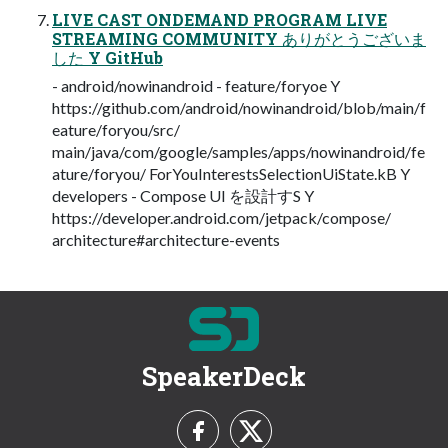
LIVE CAST ONDEMAND PROGRAM LIVE
STREAMING COMMUNITY ありがとうございま
した Y GitHub
- android/nowinandroid - feature/foryoe Y
https://github.com/android/nowinandroid/blob/main/f
eature/foryou/src/
main/java/com/google/samples/apps/nowinandroid/fe
ature/foryou/ ForYouInterestsSelectionUiState.kB Y
developers - Compose UI を設計すS Y
https://developer.android.com/jetpack/compose/
architecture#architecture-events
SpeakerDeck