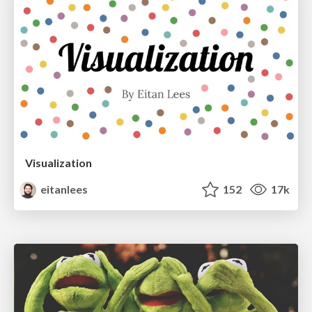
Visualization
eitanlees
152
17k