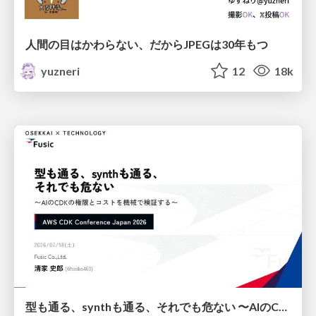
人間の目はかわらない、だからJPEGは30年もつ
yuzneri
12
18k
型も通る、synthも通る、それでも危ない 〜AIのCDKの権限とコストを機械で検証する〜 / It Passes Type Checks, It Passes Synth Checks, but It’s Still Risky — Automatically Verifying Permissions and Costs in AI’s CDK —