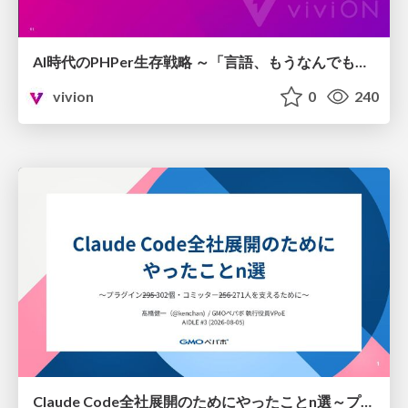
AI時代のPHPer生存戦略 ～「言語、もうなんでもよくない？」に本気で向き合う～
vivion
0
240
Claude Code全社展開のためにやったことn選～プラグイン302個・コミッター271人を支えるために～