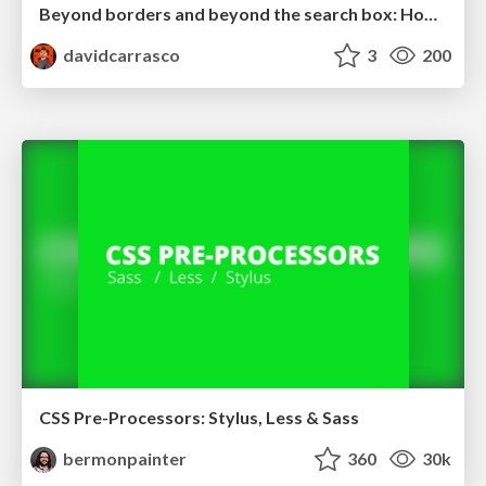
Beyond borders and beyond the search box: How to win the global "messy middle" with AI-driven SEO
davidcarrasco
3
200
CSS Pre-Processors: Stylus, Less & Sass
bermonpainter
360
30k