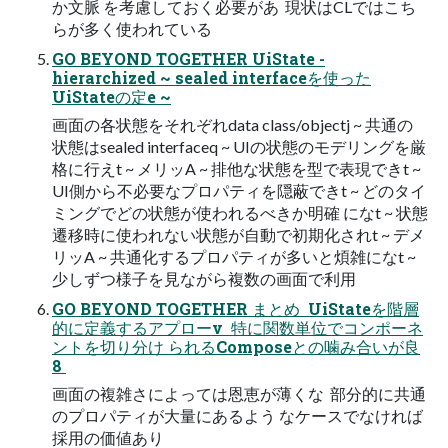
か文脈 を考慮しておく必要があ  現状はCLではこち
らが多く使われている
GO BEYOND TOGETHER UiState -
hierarchized ~ sealed interfaceを使った
UiStateの定e ~
画面の各状態をそれぞれdata class/objectj ~ 共通の
状態はsealed interfaceq ~ UIの状態のモデリングを厳
格に行えt ~ メリッA ~ 排他な状態を型で表現できt ~
UI側から不必要なプロパティを隠蔽できt ~ どのタイ
ミングでどの状態が使われるべきか明確 になt ~ 状態
遷移時に使われない状態が自動で初期化されt ~ デメ
リッA ~ 共通化するプロパティが多いと煩雑になt ~
少しずつ様子を見ながら複数の画面で利用
GO BEYOND TOGETHER まとめ  UiStateを階層
的に定義するアプローv  特に関数単位でコンポーネ
ントを切り分け られるComposeとの噛み合いが良
8 
画面の複雑さによっては恩恵が薄くな  部分的に共通
のプロパティが大量にあるよう なケースでなければ
採用の価値あり