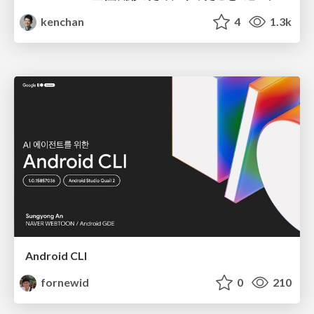
kenchan
4
1.3k
Android CLI
fornewid
0
210