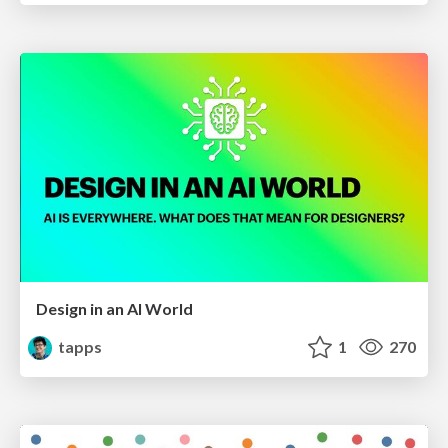
Design in an AI World
tapps
1
270