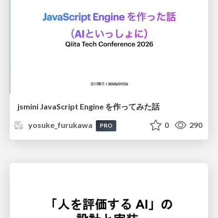
jsmini JavaScript Engine を作ってみた話
yosuke_furukawa
0
290
PRO