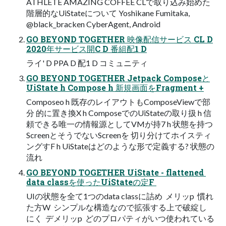
ATHLETE AMAZING COFFEE CLで取り込み始めた
階層的なUiStateについて Yoshikane Fumitaka,
@black_bracken CyberAgent, Android
GO BEYOND TOGETHER 映像配信サービス CL D
2020年サービス開C D 番組配1 D
ライ' D PPA D 配1 D コミュニティ
GO BEYOND TOGETHER Jetpack Composeと
UiState h Compose h 新規画面をFragment +
Composeo h 既存のレイアウトもComposeViewで部
分 的に置き換X h ComposeでのUiStateの取り扱 h 信
頼できる唯一の情報源としてVMが持7 h 状態を持つ
ScreenとそうでないScreenを 切り分けてホイスティ
ングすF h UiStateはどのような形で定義する? 状態の
流れ
GO BEYOND TOGETHER UiState - flattened 
data classを使ったUiStateの定F 
UIの状態を全て1つのdata classに詰め  メリッp  慣れ
た方W  シンプルな構造なので拡張する上で破綻し
にく  デメリッp  どのプロパティがいつ使われている