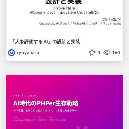
「人を評価する AI」の 設計と実装
ryoyanara
0
160