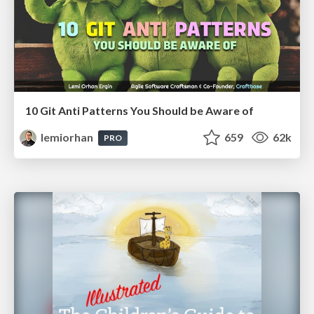
10 Git Anti Patterns You Should be Aware of
lemiorhan
659
62k
PRO