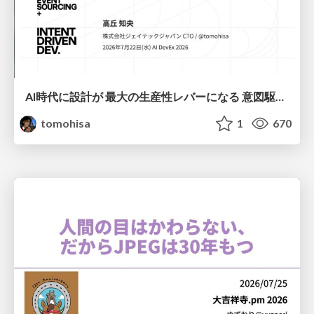
AI時代に設計が 最大の生産性レバーになる 意図駆動開発とデータを消さない設計｜Don't Delete Your Data or Your Intent — Design as the Deepest Lever in the AI Era
tomohisa
1
670