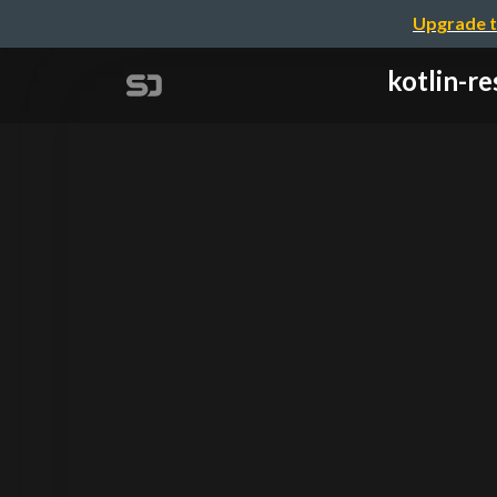
Upgrade t
kotli