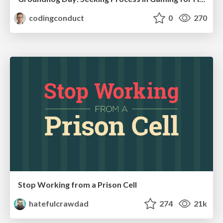
codingconduct
0
270
Stop Working from a Prison Cell
hatefulcrawdad
274
21k