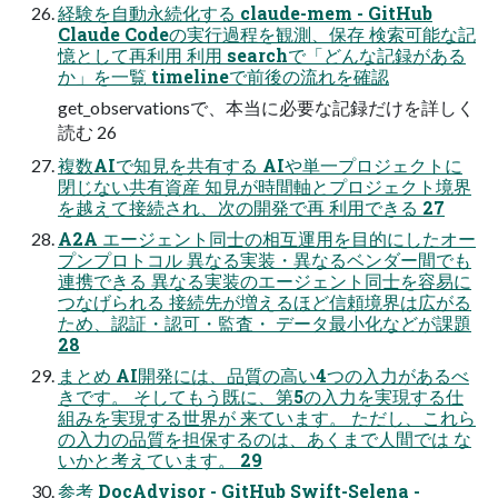
経験を自動永続化する claude-mem - GitHub
Claude Codeの実行過程を観測、保存 検索可能な記
憶として再利用 利用 searchで「どんな記録がある
か」を一覧 timelineで前後の流れを確認
get_observationsで、本当に必要な記録だけを詳しく
読む 26
複数AIで知見を共有する AIや単一プロジェクトに
閉じない共有資産 知見が時間軸とプロジェクト境界
を越えて接続され、次の開発で再 利用できる 27
A2A エージェント同士の相互運用を目的にしたオー
プンプロトコル 異なる実装・異なるベンダー間でも
連携できる 異なる実装のエージェント同士を容易に
つなげられる 接続先が増えるほど信頼境界は広がる
ため、認証・認可・監査・ データ最小化などが課題
28
まとめ AI開発には、品質の高い4つの入力があるべ
きです。 そしてもう既に、第5の入力を実現する仕
組みを実現する世界が 来ています。 ただし、これら
の入力の品質を担保するのは、あくまで人間では な
いかと考えています。 29
参考 DocAdvisor - GitHub Swift-Selena -