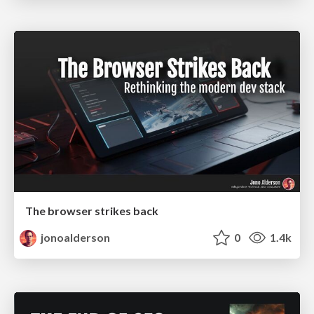
The browser strikes back
jonoalderson
0
1.4k