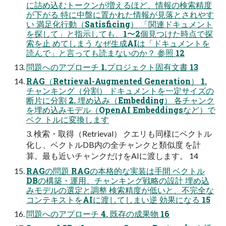
に詰め込むトークンが増えるほど、情報の検索精度
が下がる 特に中盤に置かれた情報が見落とされやす
い 満足化行動（Satisficing） 「関連ドキュメント
を探して」と指示しても、1〜2個見つけた時点で探
索を止 めてしまう なぜ生成AIは「ドキュメントを
読んで」と言っても読まないのか？ 参照 12
問題へのアプローチ 1.プロジェクト固有文書 13
RAG（Retrieval-Augmented Generation） 1.
チャンキング（分割） ドキュメントを一定サイズの
断片に分割 2. 埋め込み（Embedding） 各チャンク
を埋め込みモデル（OpenAI Embeddingsなど）で
ベク トルに変換します
3. 検索・取得（Retrieval） クエリも同様にベクトル
化し、ベクトルDB内の全チャンクと類似度 を計
算。最も近いチャンクだけをAIに渡します。 14
RAGの問題 RAGの本格的な実装は手間 ベクトル
DBの構築・運用、チャンキング戦略の設計 埋め込
みモデルの選定と調整 検索精度が低いと、不完全な
コンテキストをAIに渡してしまい逆 効果になる 15
問題へのアプローチ 4. 既存の成果物 16