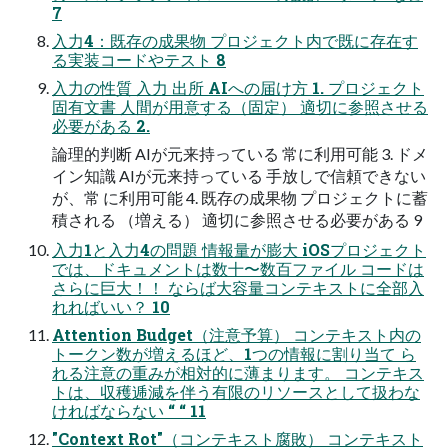
7
入力4：既存の成果物 プロジェクト内で既に存在す
る実装コードやテスト 8
入力の性質 入力 出所 AIへの届け方 1. プロジェクト
固有文書 人間が用意する（固定） 適切に参照させる
必要がある 2.
論理的判断 AIが元来持っている 常に利用可能 3. ドメ
イン知識 AIが元来持っている 手放しで信頼できない
が、常 に利用可能 4. 既存の成果物 プロジェクトに蓄
積される （増える） 適切に参照させる必要がある 9
入力1と入力4の問題 情報量が膨大 iOSプロジェクト
では、ドキュメントは数十〜数百ファイル コードは
さらに巨大！！ ならば大容量コンテキストに全部入
れればいい？ 10
Attention Budget（注意予算） コンテキスト内の
トークン数が増えるほど、1つの情報に割り当て ら
れる注意の重みが相対的に薄まります。 コンテキス
トは、収穫逓減を伴う有限のリソースとして扱わな
ければならない “ “ 11
"Context Rot"（コンテキスト腐敗） コンテキスト