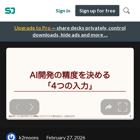
Sign in
Sign up for free
Upgrade to Pro
— share decks privately, control
downloads, hide ads and more …
k2moons
February 27, 2026