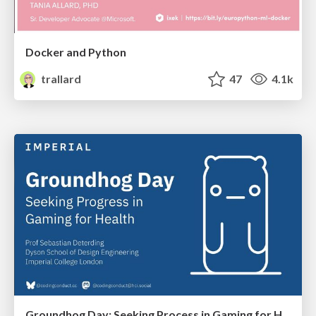
Docker and Python
trallard
47
4.1k
Groundhog Day: Seeking Process in Gaming for Health