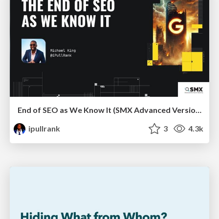
End of SEO as We Know It (SMX Advanced Version)
ipullrank
3
4.3k