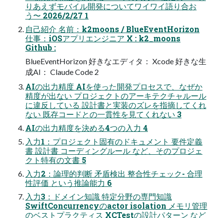
りあえずモバイル開発についてワイワイ語り合お
う〜 2026/2/27 1
自己紹介 名前：k2moons / BlueEventHorizon
仕事：iOSアプリエンジニア X : k2_moons
Github :
BlueEventHorizon 好きなエディタ： Xcode 好きな生
成AI： Claude Code 2
AIの出力精度 AIを使った開発プロセスで、なぜか
精度が出ない プロジェクトのアーキテクチャルール
に違反している 設計書と実装のズレを指摘してくれ
ない 既存コードとの一貫性を見てくれない 3
AIの出力精度を決める4つの入力 4
入力1：プロジェクト固有のドキュメント 要件定義
書 設計書 コーディングルール など、そのプロジェ
クト特有の文書 5
入力2：論理的判断 矛盾検出 整合性チェック- 合理
性評価 という推論能力 6
入力3：ドメイン知識 特定分野の専門知識
SwiftConcurrencyのactor isolation メモリ管理
のベストプラクティス XCTestの設計パターン など