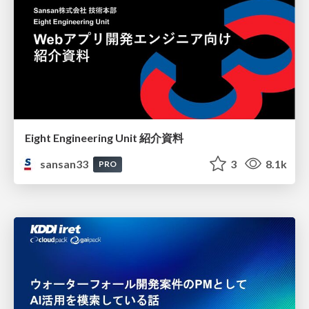
Eight Engineering Unit 紹介資料
sansan33
3
8.1k
PRO