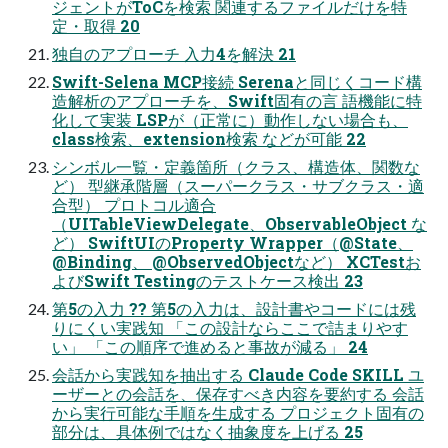
ジェントがToCを検索 関連するファイルだけを特
定・取得 20
独自のアプローチ 入力4を解決 21
Swift-Selena MCP接続 Serenaと同じくコード構
造解析のアプローチを、Swift固有の言 語機能に特
化して実装 LSPが（正常に）動作しない場合も、
class検索、extension検索 などが可能 22
シンボル一覧・定義箇所（クラス、構造体、関数な
ど） 型継承階層（スーパークラス・サブクラス・適
合型） プロトコル適合
（UITableViewDelegate、ObservableObject な
ど） SwiftUIのProperty Wrapper（@State、
@Binding、 @ObservedObjectなど） XCTestお
よびSwift Testingのテストケース検出 23
第5の入力 ?? 第5の入力は、設計書やコードには残
りにくい実践知 「この設計ならここで詰まりやす
い」 「この順序で進めると事故が減る」 24
会話から実践知を抽出する Claude Code SKILL ユ
ーザーとの会話を、保存すべき内容を要約する 会話
から実行可能な手順を生成する プロジェクト固有の
部分は、具体例ではなく抽象度を上げる 25