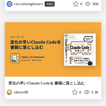
recruitengineers
0
300
PRO
変化の早いClaude Codeを 書籍に落とし込む
oikon48
6
1.3k