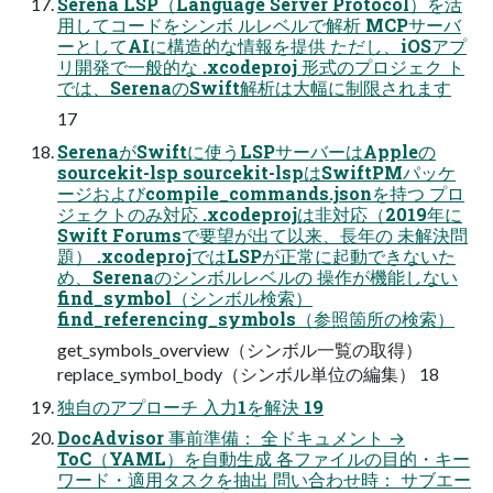
Serena LSP（Language Server Protocol）を活
用してコードをシンボ ルレベルで解析 MCPサーバ
ーとしてAIに構造的な情報を提供 ただし、iOSアプ
リ開発で一般的な .xcodeproj 形式のプロジェク ト
では、SerenaのSwift解析は大幅に制限されます
17
SerenaがSwiftに使うLSPサーバーはAppleの
sourcekit-lsp sourcekit-lspはSwiftPMパッケ
ージおよびcompile_commands.jsonを持つ プロ
ジェクトのみ対応 .xcodeprojは非対応（2019年に
Swift Forumsで要望が出て以来、長年の 未解決問
題） .xcodeprojではLSPが正常に起動できないた
め、Serenaのシンボルレベルの 操作が機能しない
find_symbol（シンボル検索）
find_referencing_symbols（参照箇所の検索）
get_symbols_overview（シンボル一覧の取得）
replace_symbol_body（シンボル単位の編集） 18
独自のアプローチ 入力1を解決 19
DocAdvisor 事前準備： 全ドキュメント →
ToC（YAML）を自動生成 各ファイルの目的・キー
ワード・適用タスクを抽出 問い合わせ時： サブエー