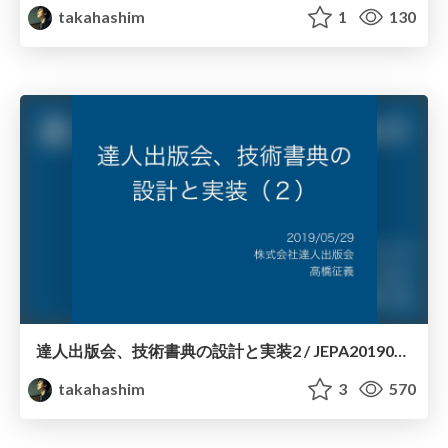
takahashim
1
130
達人出版会、技術書典の設計と実装2 / JEPA20190529-2
takahashim
3
570