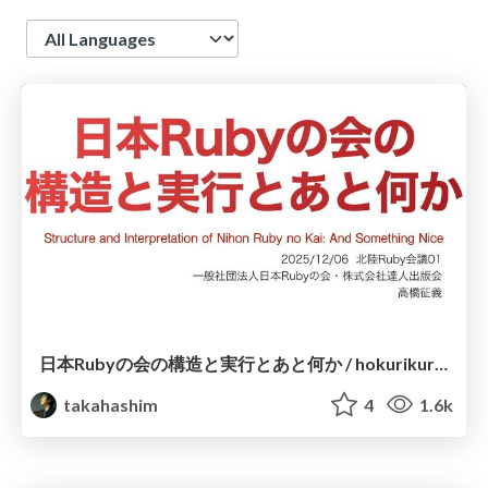
Language
日本Rubyの会の構造と実行とあと何か / hokurikurk01
takahashim
4
1.6k