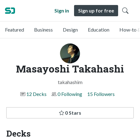
Sign in
Sign up for free
Featured
Business
Design
Education
How-to &
Masayoshi Takahashi
takahashim
12 Decks
0 Following
15 Followers
0 Stars
Decks