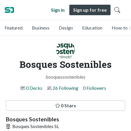
Sign in
Sign up for free
Featured
Business
Design
Education
How-to &
Bosques Sostenibles
bosquessostenibles
0 Decks
26 Following
0 Followers
0 Stars
Bosques Sostenibles
Bosques Sostenibles SL