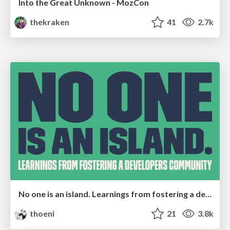
Into the Great Unknown - MozCon
thekraken
41
2.7k
No one is an island. Learnings from fostering a developers community.
thoeni
21
3.8k