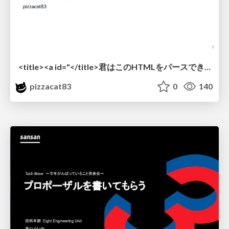
<title><a id="</title>君はこのHTMLをパースできるか"></a></title> #雑LT_study
pizzacat83
0
140