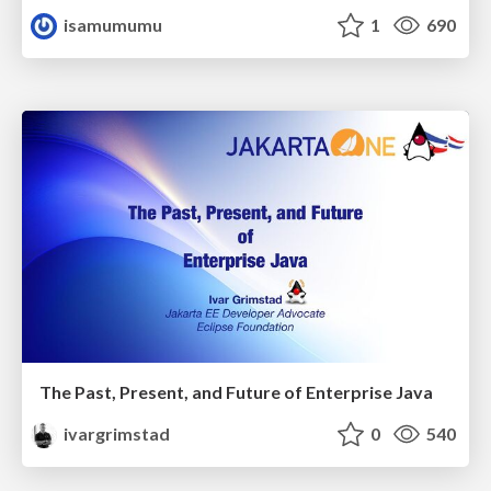
isamumumu
1
690
The Past, Present, and Future of Enterprise Java
ivargrimstad
0
540