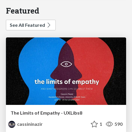
Featured
See All Featured
The Limits of Empathy - UXLibs8
cassininazir
1
590