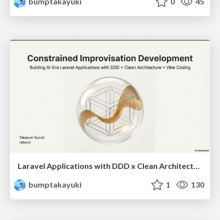
bumptakayuki
0
45
Laravel Applications with DDD x Clean Architecture x Vibe Coding
bumptakayuki
1
130