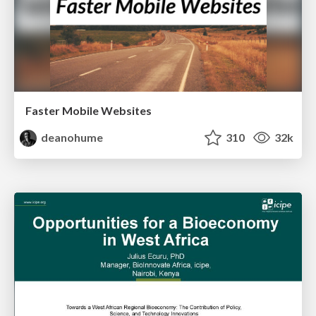
Faster Mobile Websites
deanohume
310
32k