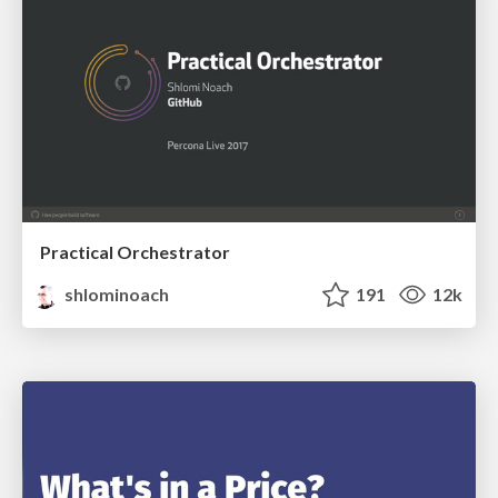
Practical Orchestrator
shlominoach
191
12k