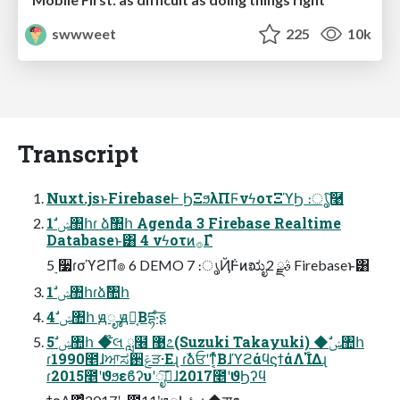
swwweet
225
10k
Transcript
Nuxt.jsͱFirebaseͰ ϦΞϧλΠϜνϟοτΞϓϦ ։ൃͨ͠࿩
1 ࣗݾ঺հɾ ձࣾ঺հ Agenda 3 Firebase Realtime
Databaseͱ͸ 4 νϟοτͷ࡞Γํ
5 ࣮૷ɾσϓϩΠํ๏ 6 DEMO 7 ։ൃҊ݅Ͱͷಋೖࣄྫ 2 Firebaseͱ͸
1 ࣗݾ঺հɾձࣾ঺հ
4 ࣗݾ঺հ ԭೄ ԭೄ͔Βདྷ·ͨ͠ʂ
5 ࣗݾ঺հ ◆໊લ ླ໦ ޹೭(Suzuki Takayuki) ◆ࣗݾ঺հ
ɾ1990೥ɺਆಸ઒ݝੜ·Εɻ ɾࣾձਓʹͳ͔ͬͯΒɺϓϩάϥϛϯάΛ࢝ΊΔɻ
ɾ2015೥ʹϑϧεϐʔυʹೖࣾ͠ɺ2017೥ʹϑϦʔϥ