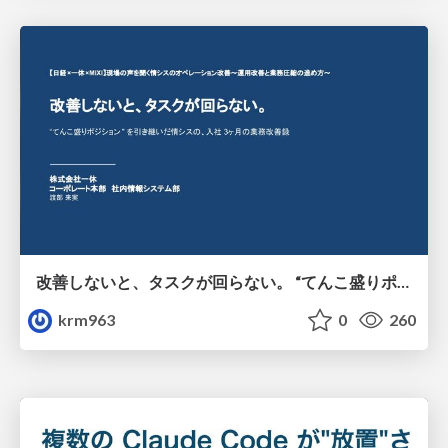
改善しないと、タスクが回らない。 “てんこ盛りポジション” を引き継いだ情シスの、入社3ヶ月の業務改善録
krm963
0
260