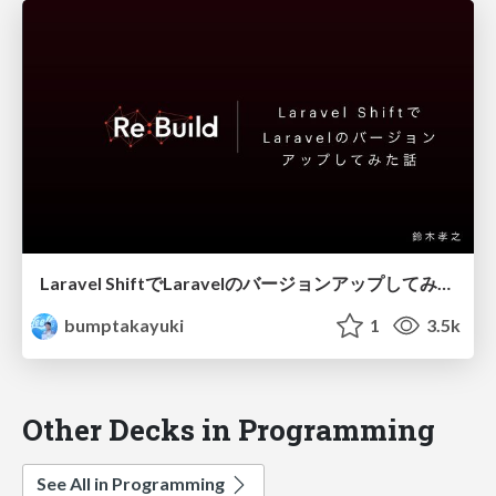
Laravel ShiftでLaravelのバージョンアップしてみた話
bumptakayuki
1
3.5k
Other Decks in Programming
See All in Programming