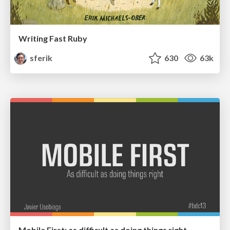
Writing Fast Ruby
sferik
630
63k
Mobile First: as difficult as doing things right