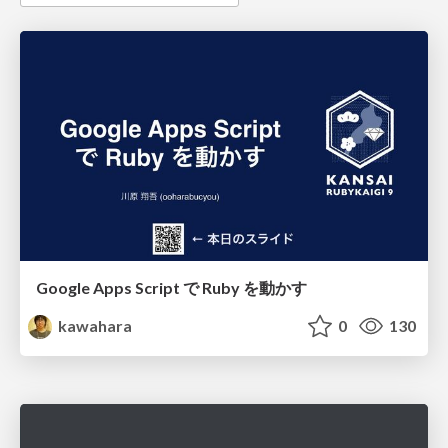
Google Apps Script で Ruby を動かす
kawahara
0
130